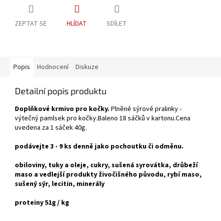
ZEPTAT SE
HLÍDAT
SDÍLET
Popis
Hodnocení
Diskuze
Detailní popis produktu
Doplňkové krmivo pro kočky.
Plněné sýrové pralinky -
výtečný pamlsek pro kočky.Baleno 18 sáčků v kartonu.Cena
uvedena za 1 sáček 40g.
podávejte 3 - 9 ks denně jako pochoutku či odměnu.
obiloviny, tuky a oleje, cukry, sušená syrovátka, drůbeží
maso a vedlejší produkty živočišného původu, rybí maso,
sušený sýr, lecitin, minerály
proteiny 51g / kg