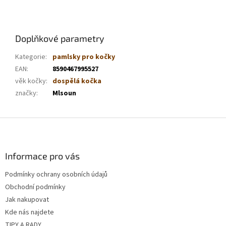
Doplňkové parametry
Kategorie
:
pamlsky pro kočky
EAN
:
8590467995527
věk kočky
:
dospělá kočka
značky
:
Mlsoun
Z
á
p
a
Informace pro vás
t
Podmínky ochrany osobních údajů
í
Obchodní podmínky
Jak nakupovat
Kde nás najdete
TIPY A RADY