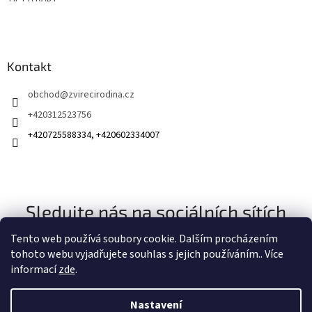
Kontakt
obchod
@
zvirecirodina.cz
+420312523756
+420725588334, +420602334007
Sledujte nás na sociálních sítích
Tento web používá soubory cookie. Dalším procházením
tohoto webu vyjadřujete souhlas s jejich používáním.. Více
informací
zde
.
Nastavení
Vytvořil Shoptet