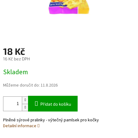
18 Kč
16 Kč bez DPH
Měrná
Skladem
cena:
Můžeme doručit do:
11.8.2026
Přidat do košíku
Plněné sýrové pralinky - výtečný pamlsek pro kočky
Detailní informace