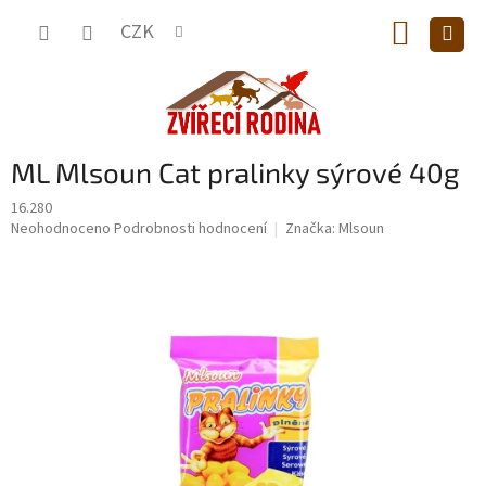
Přejít
NÁKUP
na
CZK
obsah
KOŠÍK
ML Mlsoun Cat pralinky sýrové 40g
16.280
Průměrné
Neohodnoceno
Podrobnosti hodnocení
Značka:
Mlsoun
hodnocení
produktu
je
0,0
z
5
hvězdiček.