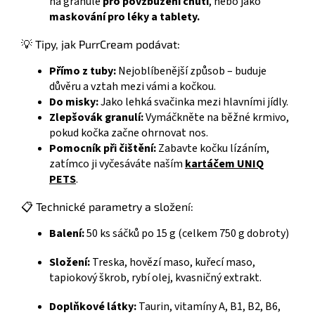
na granule
pro povzbuzení chuti
, nebo jako
maskování pro léky a tablety.
💡 Tipy, jak PurrCream podávat:
Přímo z tuby:
Nejoblíbenější způsob – buduje
důvěru a vztah mezi vámi a kočkou.
Do misky:
Jako lehká svačinka mezi hlavními jídly.
Zlepšovák granulí:
Vymáčkněte na běžné krmivo,
pokud kočka začne ohrnovat nos.
Pomocník při čištění:
Zabavte kočku lízáním,
zatímco ji vyčesáváte naším
kartáčem UNIQ
PETS
.
📋 Technické parametry a složení:
Balení:
50 ks sáčků po 15 g (celkem 750 g dobroty)
Složení:
Treska, hovězí maso, kuřecí maso,
tapiokový škrob, rybí olej, kvasničný extrakt.
Doplňkové látky:
Taurin, vitamíny A, B1, B2, B6,