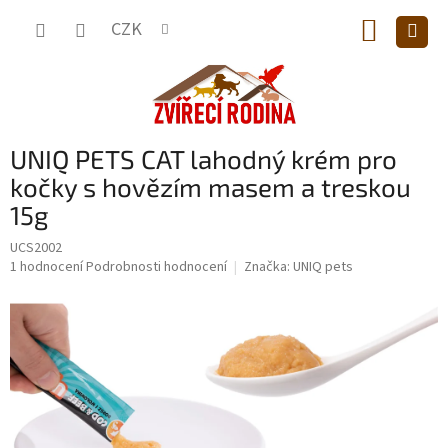
Přejít
NÁKUP
na
CZK
obsah
KOŠÍK
UNIQ PETS CAT lahodný krém pro
kočky s hovězím masem a treskou
15g
UCS2002
Průměrné
1 hodnocení
Podrobnosti hodnocení
Značka:
UNIQ pets
hodnocení
produktu
je
5,0
z
5
hvězdiček.