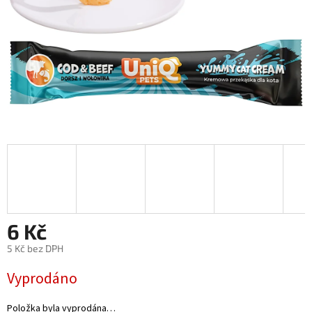
6 Kč
5 Kč bez DPH
Měrná
Vyprodáno
cena:
Položka byla vyprodána…