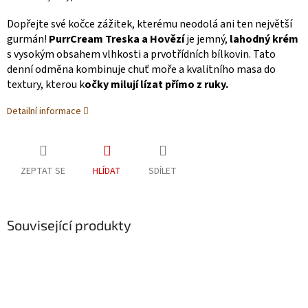
Dopřejte své kočce zážitek, kterému neodolá ani ten největší
gurmán!
PurrCream Treska a Hovězí
je jemný,
lahodný krém
s vysokým obsahem vlhkosti a prvotřídních bílkovin. Tato
denní odměna kombinuje chuť moře a kvalitního masa do
textury, kterou k
očky milují lízat přímo z ruky.
Detailní informace
ZEPTAT SE
HLÍDAT
SDÍLET
Související produkty