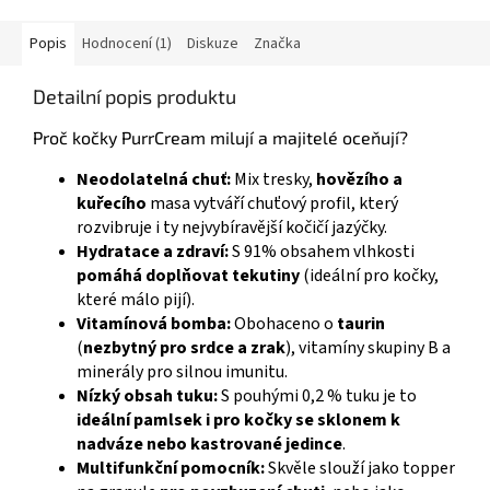
Popis
Hodnocení (1)
Diskuze
Značka
Detailní popis produktu
Proč kočky PurrCream milují a majitelé oceňují?
Neodolatelná chuť:
Mix tresky,
hovězího a
kuřecího
masa vytváří chuťový profil, který
rozvibruje i ty nejvybíravější kočičí jazýčky.
Hydratace a zdraví:
S 91% obsahem vlhkosti
pomáhá doplňovat tekutiny
(ideální pro kočky,
které málo pijí).
Vitamínová bomba:
Obohaceno o
taurin
(
nezbytný pro srdce a zrak
), vitamíny skupiny B a
minerály pro silnou imunitu.
Nízký obsah tuku:
S pouhými 0,2 % tuku je to
ideální pamlsek i pro kočky se sklonem k
nadváze nebo kastrované jedince
.
Multifunkční pomocník:
Skvěle slouží jako topper