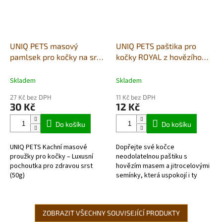
UNIQ PETS masový
UNIQ PETS paštika pro
pamlsek pro kočky na srst
kočky ROYAL z hovězího
a kůži - měkké proužky s
masa a jitrocelových
kachním masem 50g
semínek 30g
Skladem
Skladem
27 Kč bez DPH
11 Kč bez DPH
30 Kč
12 Kč
Do košíku
Do košíku
UNIQ PETS Kachní masové
Dopřejte své kočce
proužky pro kočky – Luxusní
neodolatelnou paštiku s
pochoutka pro zdravou srst
hovězím masem a jitrocelovými
(50g)
semínky, která uspokojí i ty
nejvybíravější jedlíky. Tato
lahodná pochoutka je nejen
chutná, ale také...
ZOBRAZIT VŠECHNY SOUVISEJÍCÍ PRODUKTY