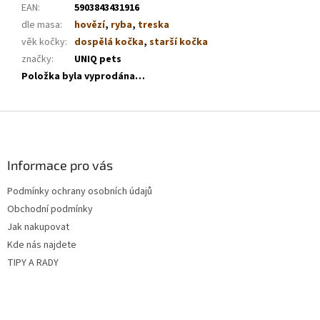
EAN
:
5903843431916
dle masa
:
hovězí
,
ryba
,
treska
věk kočky
:
dospělá kočka
,
starší kočka
značky
:
UNIQ pets
Položka byla vyprodána…
Z
á
p
a
Informace pro vás
t
Podmínky ochrany osobních údajů
í
Obchodní podmínky
Jak nakupovat
Kde nás najdete
TIPY A RADY