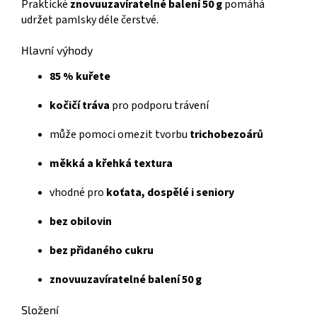
Praktické
znovuuzavíratelné balení 50 g
pomáhá
udržet pamlsky déle čerstvé.
Hlavní výhody
85 % kuřete
kočičí tráva
pro podporu trávení
může pomoci omezit tvorbu
trichobezoárů
měkká a křehká textura
vhodné pro
koťata, dospělé i seniory
bez obilovin
bez přidaného cukru
znovuuzavíratelné balení 50 g
Složení