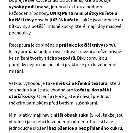
Dopřejte své kočce chutnou odměnu, která spojuje
vysoký podíl masa
, jemnou texturu a podporu
každodenní pohody.
UNIQ PETS mini plátky kuřete a
kočičí trávy
obsahují
85 % kuřete
, takže jsou bohaté na
bílkoviny a potěší i mlsné kočky, které mají rády masové
pochoutky.
Receptura je doplněna o
prášek z kočičí trávy (5 %)
,
který pomáhá podporovat zdravé trávení a může přispět
ke snížení tvorby
trichobezoárů
. Díky tomu jsou
pamlsky nejen chutné, ale i praktické pro každodenní
mlsání.
Velkou výhodou je také
měkká a křehká textura
, která
se snadno kouše a je vhodná pro
koťata, dospělé i
starší kočky
. Ocení ji i kočky, které dávají přednost
měkčím pamlskům před tvrdými sušenkami.
Mini plátky mají navíc
nižší obsah tuku (5 %)
, takže jsou
vhodné i jako lehčí každodenní odměna. Potěší také
jednoduché složení
bez pšenice a bez přidaného cukru
.