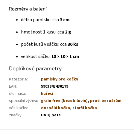
Rozměry a balení
délka pamlsku: cca
3 cm
hmotnost 1 kusu: cca
2 g
počet kusů v sáčku: cca
30 ks
velikost sáčku:
18 × 10 × 1 cm
Doplňkové parametry
Kategorie
:
pamlsky pro kočky
EAN
:
5903843430179
dle masa
:
kuřecí
speciální výživa
:
grain free (bezobilovin)
,
proti bezoárům
věk kočky
:
dospělá kočka
,
starší kočka
značky
:
UNIQ pets
Z