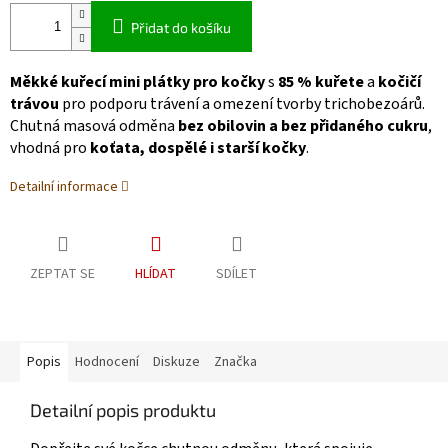
Přidat do košíku
Měkké kuřecí mini plátky pro kočky
s
85 % kuřete
a
kočičí
trávou
pro podporu trávení a omezení tvorby trichobezoárů.
Chutná masová odměna
bez obilovin a bez přidaného cukru
,
vhodná pro
koťata, dospělé i starší kočky
.
Detailní informace
ZEPTAT SE
HLÍDAT
SDÍLET
Popis
Hodnocení
Diskuze
Značka
Detailní popis produktu