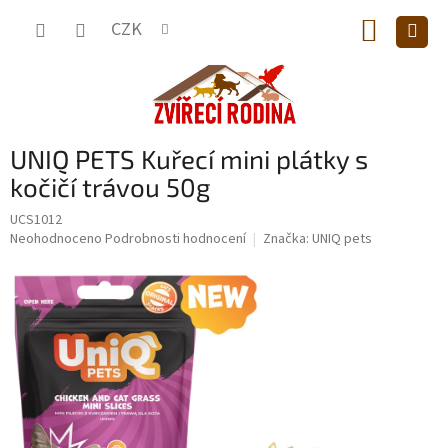
Přejít
NÁKUP
na
CZK
obsah
KOŠÍK
UNIQ PETS Kuřecí mini plátky s
kočičí trávou 50g
UCS1012
Průměrné
Neohodnoceno
Podrobnosti hodnocení
Značka:
UNIQ pets
hodnocení
produktu
je
0,0
z
5
hvězdiček.