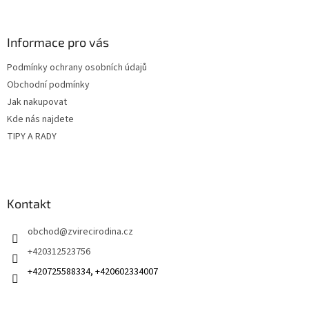
á
p
a
Informace pro vás
t
Podmínky ochrany osobních údajů
í
Obchodní podmínky
Jak nakupovat
Kde nás najdete
TIPY A RADY
Kontakt
obchod
@
zvirecirodina.cz
+420312523756
+420725588334, +420602334007