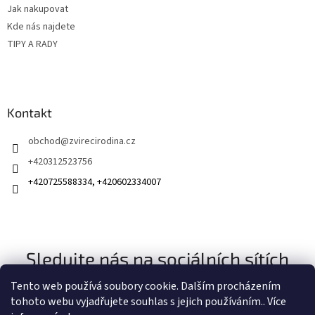
Jak nakupovat
Kde nás najdete
TIPY A RADY
Kontakt
obchod
@
zvirecirodina.cz
+420312523756
+420725588334, +420602334007
Sledujte nás na sociálních sítích
Tento web používá soubory cookie. Dalším procházením
tohoto webu vyjadřujete souhlas s jejich používáním.. Více