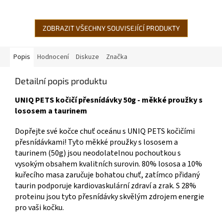
potřebujete! Schovaná v
maximální pohodlí a bezpečí pro
pevné...
kočky...
ZOBRAZIT VŠECHNY SOUVISEJÍCÍ PRODUKTY
Popis
Hodnocení
Diskuze
Značka
Detailní popis produktu
UNIQ PETS kočičí přesnídávky 50g - měkké proužky s
lososem a taurinem
Dopřejte své kočce chuť oceánu s UNIQ PETS kočičími
přesnídávkami! Tyto měkké proužky s lososem a
taurinem (50g) jsou neodolatelnou pochoutkou s
vysokým obsahem kvalitních surovin. 80% lososa a 10%
kuřecího masa zaručuje bohatou chuť, zatímco přidaný
taurin podporuje kardiovaskulární zdraví a zrak. S 28%
proteinu jsou tyto přesnídávky skvělým zdrojem energie
pro vaši kočku.