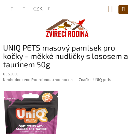
Přejít
NÁKUP
na
CZK
obsah
KOŠÍK
UNIQ PETS masový pamlsek pro
kočky - měkké nudličky s lososem a
taurinem 50g
UCS1003
Průměrné
Neohodnoceno
Podrobnosti hodnocení
Značka:
UNIQ pets
hodnocení
produktu
je
0,0
z
5
hvězdiček.