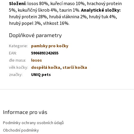
Složení:
losos 80%, kuřecí maso 10%, hrachový protein
5%, kukuřičný škrob 4%, taurin 1%.
Analytické složky:
hrubý protein 28%, hrubá vláknina 2%, hrubý tuk 4%,
hrubý popel 3%, vlhkost 16%.
Doplňkové parametry
Kategorie
:
pamlsky pro kočky
EAN
:
5906893242655
dle masa
:
losos
věk kočky
:
dospělá kočka
,
starší kočka
značky
:
UNIQ pets
Z
á
p
a
Informace pro vás
t
Podmínky ochrany osobních údajů
í
Obchodní podmínky