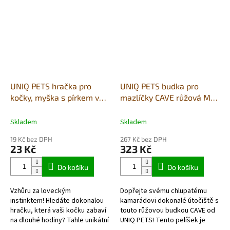
UNIQ PETS hračka pro
UNIQ PETS budka pro
kočky, myška s pírkem v
mazlíčky CAVE růžová M
kulaté kleci 6cm
50x50x10cm
Skladem
Skladem
19 Kč bez DPH
267 Kč bez DPH
23 Kč
323 Kč
Do košíku
Do košíku
Vzhůru za loveckým
Dopřejte svému chlupatému
instinktem! Hledáte dokonalou
kamarádovi dokonalé útočiště s
hračku, která vaši kočku zabaví
touto růžovou budkou CAVE od
na dlouhé hodiny? Tahle unikátní
UNIQ PETS! Tento pelíšek je
myška je přesně to, co
navržen tak, aby poskytl