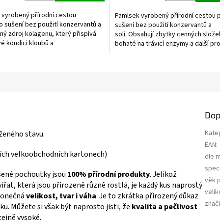
5,0
z
 vyrobený přírodní cestou
Pamlsek vyrobený přírodní cestou 
5
 sušení bez použití konzervantů a
sušení bez použití konzervantů a
ek.
hvězdiček.
nný zdroj kolagenu, který přispívá
solí. Obsahují zbytky cenných slože
é kondici kloubů a
bohaté na trávicí enzymy a další p
k. Kousání chrupavek má...
látky .
a
Dop
Kate
ženého stavu.
EAN
:
ních velkoobchodních kartonech)
dle 
speci
ušené pochoutky jsou
100% přírodní produkty
. Jelikož
věk 
řat, která jsou přirozeně různě rostlá, je každý kus naprostý
velik
 konečná
velikost, tvar i váha
. Je to zkrátka přirozený důkaz
znač
u. Můžete si však být naprosto jisti, že
kvalita a pečlivost
ejně vysoké.