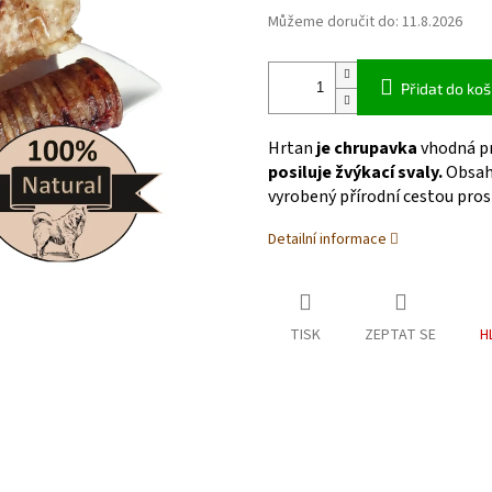
Můžeme doručit do:
11.8.2026
Přidat do koš
Hrtan
je chrupavka
vhodná pr
posiluje žvýkací svaly.
Obsah
vyrobený přírodní cestou pro
Detailní informace
TISK
ZEPTAT SE
H