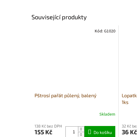
Související produkty
Kód:
G1020
Pštrosí pařát půlený, balený
Lopatk
1ks
Skladem
Průměr
hodnoce
138 Kč bez DPH
32 Kč b
produkt
155 Kč
36 Kč
Do košíku
je