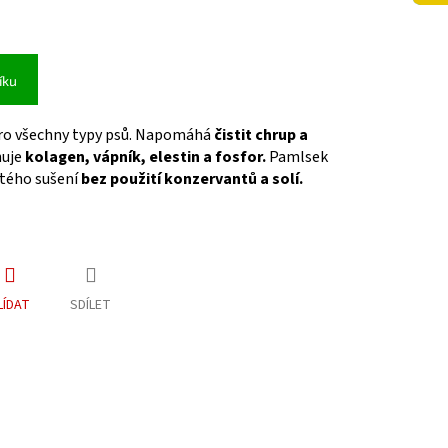
íku
o všechny typy psů. Napomáhá
čistit chrup a
uje
kolagen, vápník, elestin a fosfor.
Pamlsek
stého sušení
bez použití konzervantů a solí.
LÍDAT
SDÍLET