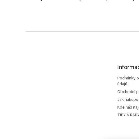
Z
á
p
a
t
Informac
í
Podmínky o
údajů
Obchodní 
Jak nakupo
Kde nás na
TIPY A RAD