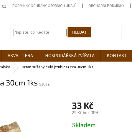
.cz
PODMÍNKY OCHRANY OSOBNÍCH ÚDAJŮ
OBCHODNÍ PODMÍNKY
HLEDAT
AKVA - TERA
HOSPODÁŘSKÁ ZVÍŘATA
KONTAKT
mlsky
Hrtan sušený celý (trubice) cca 30cm 1ks
ca 30cm 1ks
G1032
33 Kč
29 Kč bez DPH
Měrná
Skladem
cena: