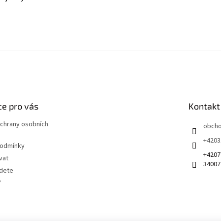
e pro vás
Kontakt
chrany osobních
obch
+4203
podmínky
+4207
vat
34007
jdete
Y