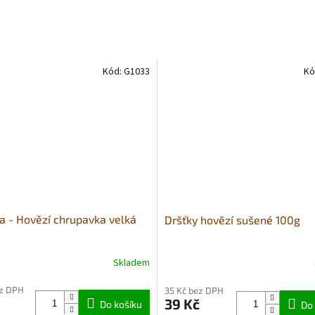
Kód:
G1033
Kó
a - Hovězí chrupavka velká
Dršťky hovězí sušené 100g
Skladem
né
Průměrné
ní
hodnocení
ez DPH
35 Kč bez DPH
u
produktu
39 Kč
Do košíku
je
Do 