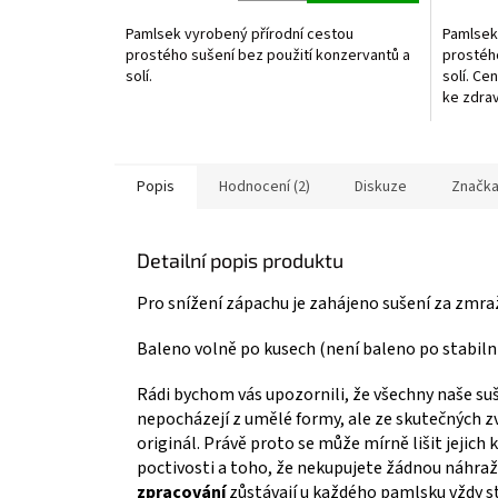
4,9
z
Pamlsek vyrobený přírodní cestou
Pamlsek
5
prostého sušení bez použití konzervantů a
prostého
hvězdič
solí.
solí. Ce
ke zdrav
chrupave
Popis
Hodnocení (2)
Diskuze
Značk
Detailní popis produktu
Pro snížení zápachu je zahájeno sušení za zmra
Baleno volně po kusech (není baleno po stabil
Rádi bychom vás upozornili, že všechny naše s
nepocházejí z umělé formy, ale ze skutečných zví
originál. Právě proto se může mírně lišit jejich
poctivosti a toho, že nekupujete žádnou náhražk
zpracování
zůstávají u každého pamlsku vždy st