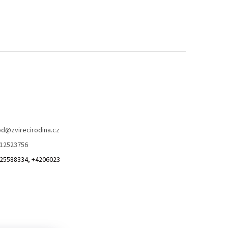
od
@
zvirecirodina.cz
12523756
25588334, +4206023