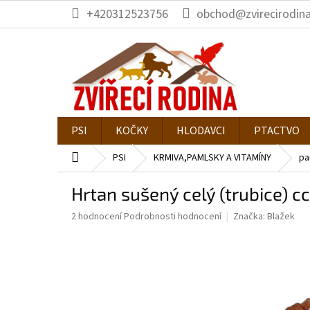
Přejít
+420312523756
obchod@zvirecirodina
na
obsah
PSI
KOČKY
HLODAVCI
PTACTVO
Domů
PSI
KRMIVA,PAMLSKY A VITAMÍNY
pa
Hrtan sušený celý (trubice) c
Průměrné
2 hodnocení
Podrobnosti hodnocení
Značka:
Blažek
hodnocení
produktu
je
5,0
z
5
hvězdiček.