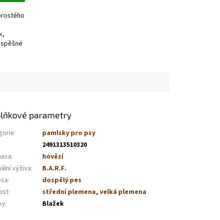
prostého
k,
rospěšné
lňkové parametry
gorie
:
pamlsky pro psy
2491313510320
masa
:
hovězí
ální výživa
:
B.A.R.F.
psa
:
dospělý pes
ost
:
střední plemena
,
velká plemena
ky
:
Blažek