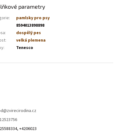
lňkové parametry
gorie
:
pamlsky pro psy
8594013898898
psa
:
dospělý pes
ost
:
velká plemena
ky
:
Tenesco
od
@
zvirecirodina.cz
12523756
25588334, +4206023