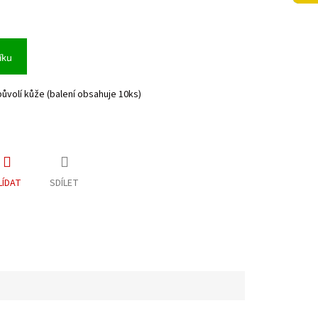
íku
ůvolí kůže (balení obsahuje 10ks)
LÍDAT
SDÍLET