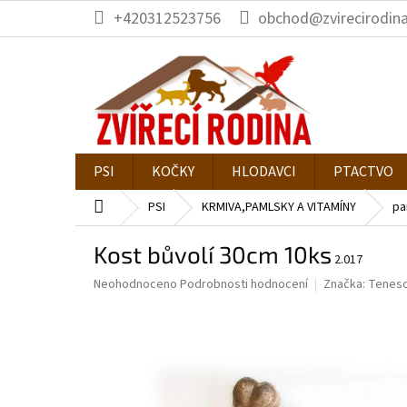
Přejít
+420312523756
obchod@zvirecirodina
na
obsah
PSI
KOČKY
HLODAVCI
PTACTVO
Domů
PSI
KRMIVA,PAMLSKY A VITAMÍNY
pa
Kost bůvolí 30cm 10ks
2.017
Průměrné
Neohodnoceno
Podrobnosti hodnocení
Značka:
Tenes
hodnocení
produktu
je
0,0
z
5
hvězdiček.