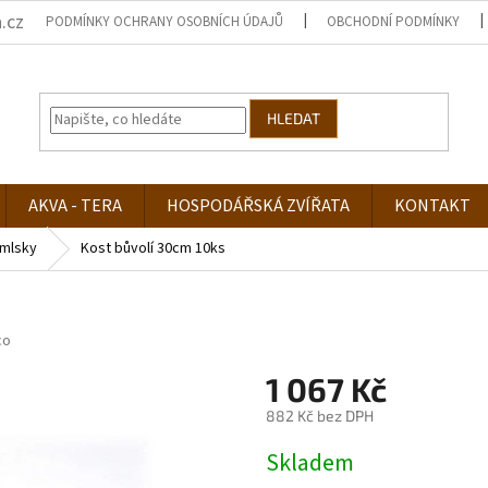
.cz
PODMÍNKY OCHRANY OSOBNÍCH ÚDAJŮ
OBCHODNÍ PODMÍNKY
HLEDAT
AKVA - TERA
HOSPODÁŘSKÁ ZVÍŘATA
KONTAKT
mlsky
Kost bůvolí 30cm 10ks
co
1 067 Kč
882 Kč bez DPH
Měrná
Skladem
cena: