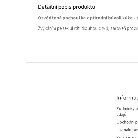
Detailní popis produktu
Osvědčená pochoutka z přírodní bůvolí kůže - 
Žvýkáním pejsek ukrátí dlouhou chvíli, zároveň procv
Z
á
p
a
t
Informac
í
Podmínky o
údajů
Obchodní 
Jak nakupo
Kde nás na