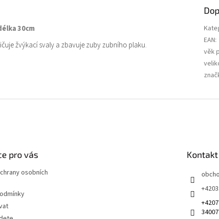
Dop
délka 30cm
Kate
EAN
:
ičuje žvýkací svaly a zbavuje zuby zubního plaku.
věk 
velik
znač
e pro vás
Kontakt
chrany osobních
obch
+4203
podmínky
+4207
vat
34007
jdete