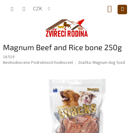
Přejít
NÁKUP
na
CZK
obsah
KOŠÍK
Magnum Beef and Rice bone 250g
16.519
Průměrné
Neohodnoceno
Podrobnosti hodnocení
Značka:
Magnum dog food
hodnocení
produktu
je
0,0
z
5
hvězdiček.