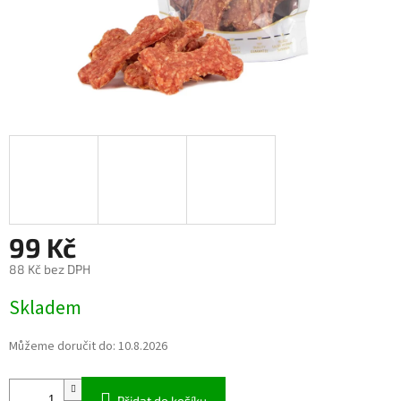
99 Kč
88 Kč bez DPH
Měrná
Skladem
cena:
Můžeme doručit do:
10.8.2026
Přidat do košíku