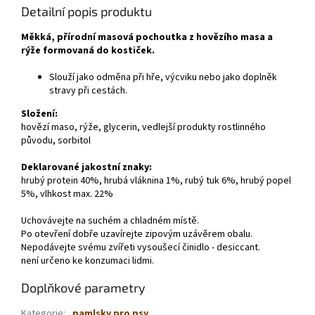
Detailní popis produktu
Měkká, přírodní masová pochoutka z hovězího masa a
rýže formovaná do kostiček.
Slouží jako odměna při hře, výcviku nebo jako doplněk
stravy při cestách.
Složení:
hovězí maso, rýže, glycerin, vedlejší produkty rostlinného
původu, sorbitol
Deklarované jakostní znaky:
hrubý protein 40%, hrubá vláknina 1%, rubý tuk 6%, hrubý popel
5%, vlhkost max. 22%
Uchovávejte na suchém a chladném místě.
Po otevření dobře uzavírejte zipovým uzávěrem obalu.
Nepodávejte svému zvířeti vysoušecí činidlo - desiccant.
není určeno ke konzumaci lidmi.
Doplňkové parametry
Kategorie
:
pamlsky pro psy