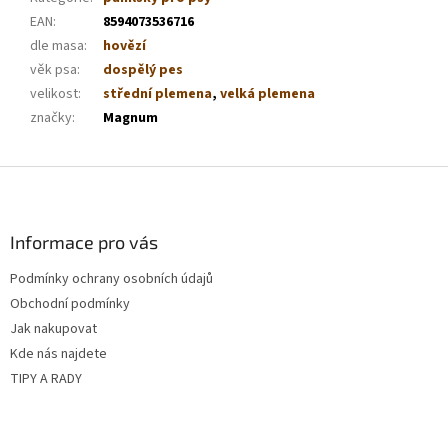
EAN
:
8594073536716
dle masa
:
hovězí
věk psa
:
dospělý pes
velikost
:
střední plemena
,
velká plemena
značky
:
Magnum
Z
á
p
a
Informace pro vás
t
Podmínky ochrany osobních údajů
í
Obchodní podmínky
Jak nakupovat
Kde nás najdete
TIPY A RADY