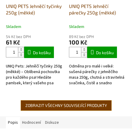
UNIQ PETS Jehněčí tyčinky
UNIQ PETS Jehněčí
250g (měkké)
párečky 250g (měkké)
Skladem
Skladem
54 Kč bez DPH
89 Kč bez DPH
61 Kč
100 Kč
Do košíku
Do košíku
UNIQ Pets: Jehněčí tyčinky 250g
Odměna pro malé i velké:
(měkké) – Oblíbená pochoutka
sušená párečky z jehněčího
pro každého psa! Hledáte
masa 250g, chutná a stravitelná
pamlsek, který vašeho psa
svačinka, čistě a snadno
zaručeně potěší a rozhýbe jeho
porcovatelné, vhodné i pro
ocásek radostí? S našimi UNIQ...
výcvik.
ZOBRAZIT VŠECHNY SOUVISEJÍCÍ PRODUKTY
Popis
Hodnocení
Diskuze