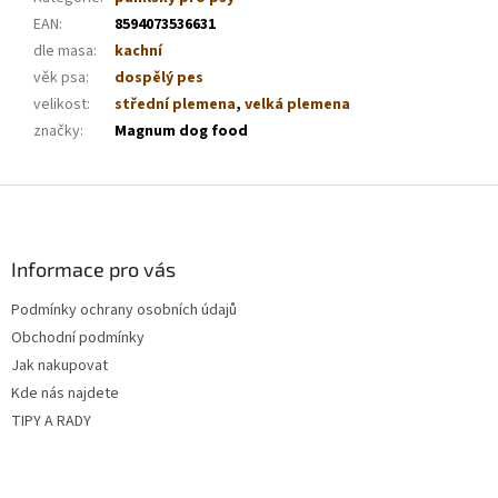
EAN
:
8594073536631
dle masa
:
kachní
věk psa
:
dospělý pes
velikost
:
střední plemena
,
velká plemena
značky
:
Magnum dog food
Z
á
p
a
Informace pro vás
t
Podmínky ochrany osobních údajů
í
Obchodní podmínky
Jak nakupovat
Kde nás najdete
TIPY A RADY