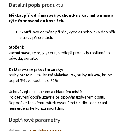
Detailní popis produktu
Měkká, přírodní masová pochoutka z kachního masa a
rýže formovaná do kostiček.
Slouží jako odměna při hře, výcviku nebo jako doplněk
stravy při cestách.
Složení:
kachní maso, rýže, glycerin, vedlejší produkty rostlinného
původu, sorbitol
Deklarované jakostní znaky:
hrubý protein 35%, hrubá vláknina 1%, hrubý tuk 4%, hrubý
popel 5%, vlhkost max. 22%
Uchovávejte na suchém a chladném místě.
Po otevření dobře uzavírejte zipovým uzávěrem obalu.
Nepodávejte svému zvířeti vysoušecí činidlo - desiccant.
není určeno ke konzumaci lidmi.
Doplňkové parametry
Kategorie
:
pamlsky pro psy