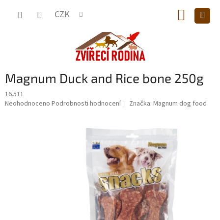
Přejít
NÁKUP
na
CZK
obsah
KOŠÍK
Magnum Duck and Rice bone 250g
16.511
Průměrné
Neohodnoceno
Podrobnosti hodnocení
Značka:
Magnum dog food
hodnocení
produktu
je
0,0
z
5
hvězdiček.