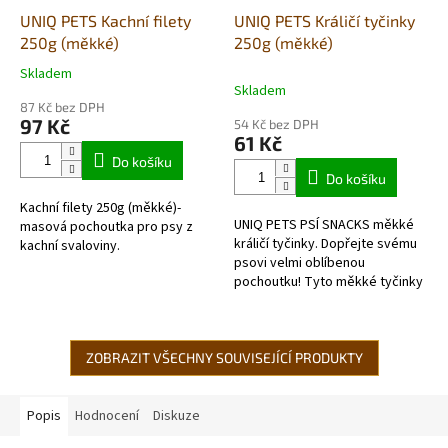
UNIQ PETS Kachní filety
UNIQ PETS Králičí tyčinky
250g (měkké)
250g (měkké)
Skladem
Průměrné
Skladem
hodnocení
87 Kč bez DPH
produktu
97 Kč
54 Kč bez DPH
je
61 Kč
5,0
Do košíku
z
Do košíku
5
Kachní filety 250g (měkké)-
hvězdiček.
UNIQ PETS PSÍ SNACKS měkké
masová pochoutka pro psy z
králičí tyčinky. Dopřejte svému
kachní svaloviny.
psovi velmi oblíbenou
pochoutku! Tyto měkké tyčinky
s králičím masem jsou
neodolatelná a chutná odměna,
kterou si...
ZOBRAZIT VŠECHNY SOUVISEJÍCÍ PRODUKTY
Popis
Hodnocení
Diskuze