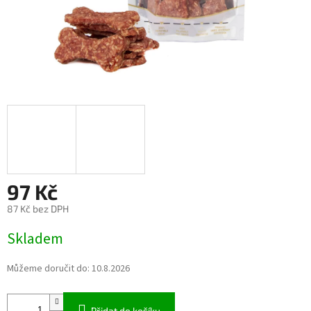
97 Kč
87 Kč bez DPH
Měrná
Skladem
cena:
Můžeme doručit do:
10.8.2026
Přidat do košíku