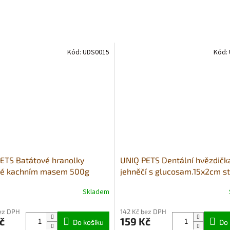
Kód:
UDS0015
Kód:
ETS Batátové hranolky
UNIQ PETS Dentální hvězdičk
né kachním masem 500g
jehněčí s glucosam.15x2cm st
)
plemena 500g (houževnatá)
Skladem
Průměrné
hodnocení
bez DPH
142 Kč bez DPH
produktu
č
159 Kč
Do košíku
je
Do 