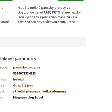
5,0
z
y s
Hledáte měkké pamlsky pro psy za
5
dostupnou cenu? UNIQ PETS jehněčí uzlíky
hvězdiček.
jsou vyrobeny z jehněčího masa. Skvělá
vnaté...
odměna pro psy s lákavou chutí, která
probudí chuť k jídlu.
lňkové parametry
gorie
:
pamlsky pro psy
8594073534323
masa
:
hovězí
psa
:
dospělý pes
ost
:
střední plemena
,
velká plemena
ky
:
Magnum dog food