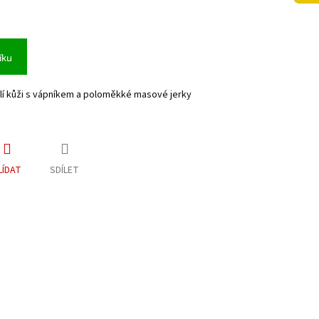
íku
lí kůži s vápníkem a poloměkké masové jerky
LÍDAT
SDÍLET