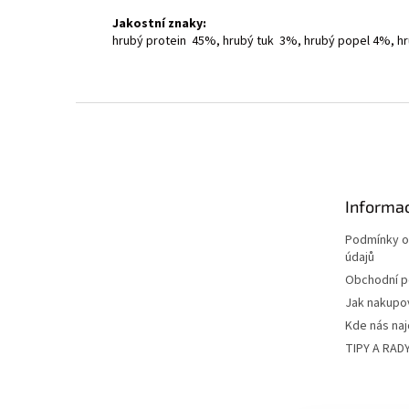
Jakostní znaky:
hrubý protein 45%, hrubý tuk 3%, hrubý popel 4%, hr
Z
á
p
a
t
Informac
í
Podmínky o
údajů
Obchodní 
Jak nakupo
Kde nás na
TIPY A RAD