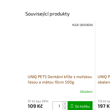
Související produkty
Kód:
UDS0034
UNIQ PETS Dentální kříže s mořskou
UNIQ P
řasou a mátou 10cm 500g
obale
(houževnaté)
(měkké
Skladem
97 Kč bez DPH
176 Kč 
109 Kč
197 K
Do košíku