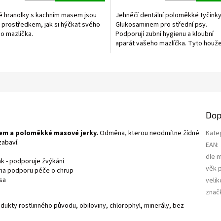
5,0
z
é hranolky s kachním masem jsou
Jehněčí dentální poloměkké tyčink
5
 prostředkem, jak si hýčkat svého
Glukosaminem pro střední psy.
hvězdiček.
o mazlíčka.
Podporují zubní hygienu a kloubní
aparát vašeho mazlíčka. Tyto houže
Dop
kem a poloměkké masové jerky.
Odměna, kterou neodmítne žídné
Kate
zabaví.
EAN
:
dle 
pak - podporuje žvýkání
věk 
 na podporu péče o chrup
sa
velik
znač
dukty rostlinného původu, obiloviny, chlorophyl, minerály, bez