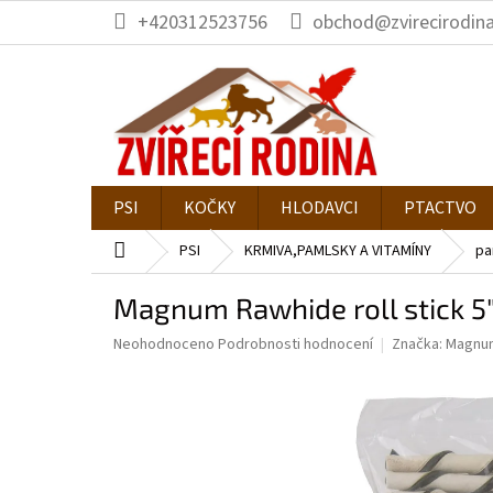
Přejít
+420312523756
obchod@zvirecirodina
na
obsah
PSI
KOČKY
HLODAVCI
PTACTVO
Domů
PSI
KRMIVA,PAMLSKY A VITAMÍNY
pa
Magnum Rawhide roll stick 5
Průměrné
Neohodnoceno
Podrobnosti hodnocení
Značka:
Magnu
hodnocení
produktu
je
0,0
z
5
hvězdiček.