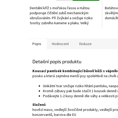
Dentální kříž s mořskou řasou a mátou
Batátov
podporuje čištění zubů mechanickým
skvělým
obrušováním. Při žvýkání a snižuje riziko
domácíh
tvorby zubního kamene a plaku. Velký
bonus je i...
Popis
Hodnocení
Diskuze
Detailní popis produktu
Kousací pamlsek kombinující bůvolí kůži s vápní
psisko a která zejména menší psy spolehlivě na chvíli 
Unikátní tvar snižuje riziko hltání pamlsku, nao
Kromě zábavy pak bude stačit 1 kousek denně
Podávejte 1-2 kusy denně dle váhy a velikosti p
Složení:
hovězí maso, vedlejší živočišné produkty, vedlejší pro
konzervantů, barviva dle EU