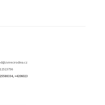
od
@
zvirecirodina.cz
12523756
25588334, +4206023