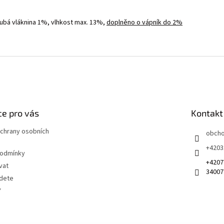
ubá vláknina 1%, vlhkost max. 13%,
doplněno o vápník do 2%
e pro vás
Kontakt
chrany osobních
obch
+4203
podmínky
+4207
vat
34007
jdete
Y