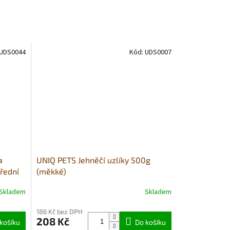
UDS0044
Kód:
UDS0007
a
UNIQ PETS Jehněčí uzlíky 500g
řední
(měkké)
Skladem
Skladem
Průměrné
hodnocení
186 Kč bez DPH
produktu
208 Kč
košíku
je
Do košíku