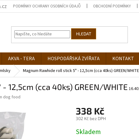
.cz
PODMÍNKY OCHRANY OSOBNÍCH ÚDAJŮ
OBCHODNÍ PODMÍNKY
HLEDAT
AKVA - TERA
HOSPODÁŘSKÁ ZVÍŘATA
KONTAKT
mlsky
Magnum Rawhide roll stick 5" - 12,5cm (cca 40ks) GREEN/WHITE
" - 12,5cm (cca 40ks) GREEN/WHITE
16.40
m dog food
338 Kč
302 Kč bez DPH
Měrná
Skladem
cena: