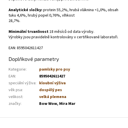
Analytické složky:
protein 55,2%, hrubá vláknina <1,0%, obsah
tuku 4,6%, hrubý popel 0,76%, vlhkost
28,7%.
Minimální trvanlivost
18 měsíců od data výroby.
Výrobky jsou pravidelně kontrolovány v certifikované laboratoři.
EAN: 8595042611427
Doplňkové parametry
Kategorie
:
pamlsky pro psy
EAN
:
8595042611427
speciální výživa
:
kloubní výživa
věk psa
:
dospělý pes
velikost
:
velká plemena
značky
:
Bow Wow, Mira Mar
Z
á