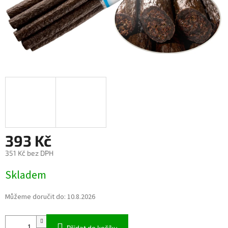
393 Kč
351 Kč bez DPH
Měrná
Skladem
cena:
Můžeme doručit do:
10.8.2026
Přidat do košíku