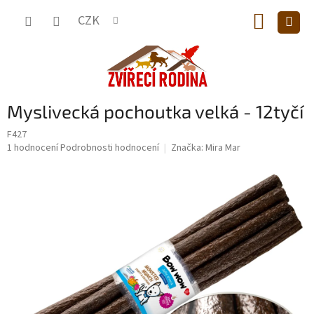
Přejít
NÁKUP
na
CZK
obsah
KOŠÍK
Myslivecká pochoutka velká - 12tyčí
F427
Průměrné
1 hodnocení
Podrobnosti hodnocení
Značka:
Mira Mar
hodnocení
produktu
je
5,0
z
5
hvězdiček.