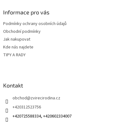
p
a
Informace pro vás
t
Podmínky ochrany osobních údajů
í
Obchodní podmínky
Jak nakupovat
Kde nás najdete
TIPY A RADY
Kontakt
obchod
@
zvirecirodina.cz
+420312523756
+420725588334, +420602334007