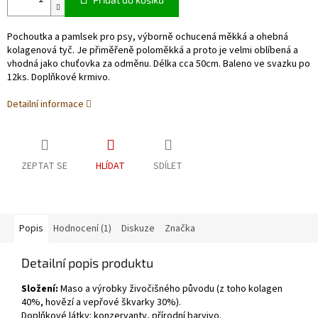
Pochoutka a pamlsek pro psy, výborně ochucená měkká a ohebná
kolagenová tyč. Je přiměřeně poloměkká a proto je velmi oblíbená a
vhodná jako chuťovka za odměnu. Délka cca 50cm. Baleno ve svazku po
12ks. Doplňkové krmivo.
Detailní informace
ZEPTAT SE
HLÍDAT
SDÍLET
Popis
Hodnocení (1)
Diskuze
Značka
Detailní popis produktu
Složení:
Maso a výrobky živočišného původu (z toho kolagen
40%, hovězí a vepřové škvarky 30%).
Doplňkové látky: konzervanty, přírodní barvivo.