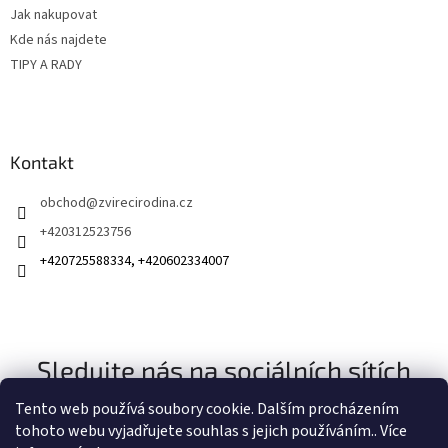
Jak nakupovat
Kde nás najdete
TIPY A RADY
Kontakt
obchod
@
zvirecirodina.cz
+420312523756
+420725588334, +420602334007
Sledujte nás na sociálních sítích
Tento web používá soubory cookie. Dalším procházením
tohoto webu vyjadřujete souhlas s jejich používáním.. Více