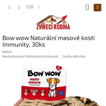
Přejít
NÁKUP
na
CZK
obsah
KOŠÍK
Bow wow Naturální masové kosti
Immunity, 30ks
BW630
Průměrné
Neohodnoceno
Podrobnosti hodnocení
Značka:
Mira Mar
hodnocení
produktu
je
0,0
z
5
hvězdiček.