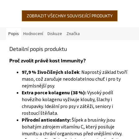
Složení je lososový olej...
masa, obohaceno také velmi
prospěšnou...
ZOBRAZIT VŠECHNY SOUVISEJÍCÍ PRODUKTY
Popis
Hodnocení
Diskuze
Značka
Detailní popis produktu
Proč zvolit právě kost Immunity?
97,9 % živočišných složek
: Naprostý základ tvoří
maso, což zaručuje neodolatelnou chuť i pro ty
nejmlsnější psy.
Extra porce kolagenu (38 %):
Vysoký podíl
hovězího kolagenu vyživuje klouby, šlachy i
chrupavky. Ideální pro psy v zátěži, seniory i
rostoucí štěňata.
Přírodní antioxidanty:
Šípek a brusinky jsou
bohatým zdrojem vitamínu C, který posiluje
imunitu a chrání organismus před vnějšími vlivy.