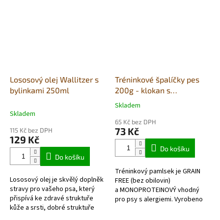
Lososový olej Wallitzer s
Tréninkové špalíčky pes
bylinkami 250ml
200g - klokan s
bramborem
Skladem
Průměrné
Skladem
hodnocení
65 Kč bez DPH
produktu
73 Kč
115 Kč bez DPH
je
129 Kč
5,0
Do košíku
z
Do košíku
5
Tréninkový pamlsek je GRAIN
hvězdiček.
Lososový olej je skvělý doplněk
FREE (bez obilovin)
stravy pro vašeho psa, který
a MONOPROTEINOVÝ vhodný
přispívá ke zdravé struktuře
pro psy s alergiemi. Vyrobeno
kůže a srsti, dobré struktuře
z vysokého
kostí a vitální střevní flóře.
obsahu pouze klokaniho