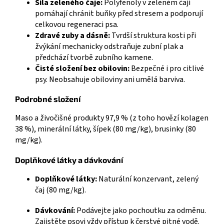
Síla zeleného čaje:
Polyfenoly v zeleném čaji
pomáhají chránit buňky před stresem a podporují
celkovou regeneraci psa.
Zdravé zuby a dásně:
Tvrdší struktura kosti při
žvýkání mechanicky odstraňuje zubní plak a
předchází tvorbě zubního kamene.
Čisté složení bez obilovin:
Bezpečné i pro citlivé
psy. Neobsahuje obiloviny ani umělá barviva.
Podrobné složení
Maso a živočišné produkty 97,9 % (z toho hovězí kolagen
38 %), minerální látky, šípek (80 mg/kg), brusinky (80
mg/kg).
Doplňkové látky a dávkování
Doplňkové látky:
Naturální konzervant, zelený
čaj (80 mg/kg).
Dávkování:
Podávejte jako pochoutku za odměnu.
Zajistěte psovi vždy přístup k čerstvé pitné vodě.