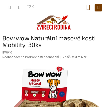
Přejít
NÁKUP
na
CZK
obsah
KOŠÍK
Bow wow Naturální masové kosti
Mobility, 30ks
BW640
Průměrné
Neohodnoceno
Podrobnosti hodnocení
Značka:
Mira Mar
hodnocení
produktu
je
0,0
z
5
hvězdiček.