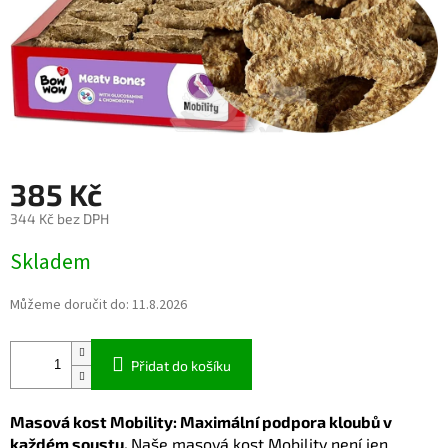
385 Kč
344 Kč bez DPH
Měrná
Skladem
cena:
Můžeme doručit do:
11.8.2026
Přidat do košíku
Masová kost Mobility: Maximální podpora kloubů v
každém soustu.
Naše masová kost Mobility není jen