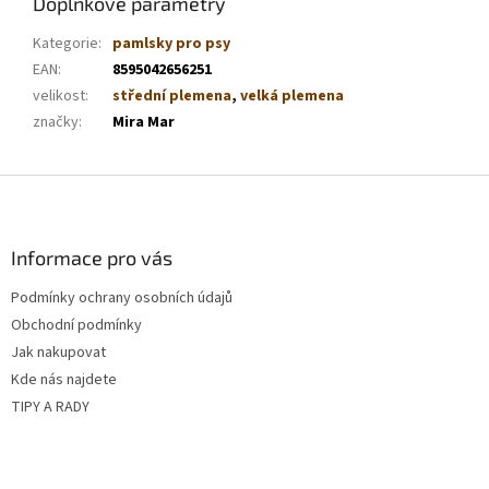
Doplňkové parametry
Kategorie
:
pamlsky pro psy
EAN
:
8595042656251
velikost
:
střední plemena
,
velká plemena
značky
:
Mira Mar
Z
á
p
a
Informace pro vás
t
Podmínky ochrany osobních údajů
í
Obchodní podmínky
Jak nakupovat
Kde nás najdete
TIPY A RADY