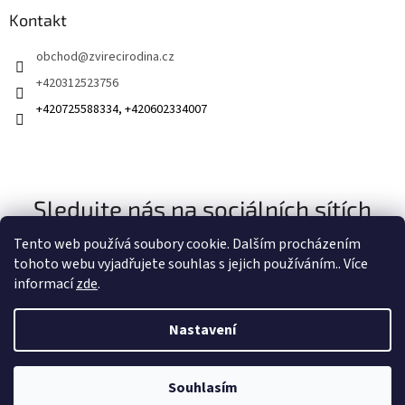
Kontakt
obchod
@
zvirecirodina.cz
+420312523756
+420725588334, +420602334007
Sledujte nás na sociálních sítích
Tento web používá soubory cookie. Dalším procházením
tohoto webu vyjadřujete souhlas s jejich používáním.. Více
informací
zde
.
Nastavení
Vytvořil Shoptet
Souhlasím
Copyright 2026
Zvířecí rodina
. Všechna práva vyhrazena.