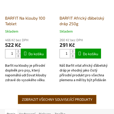
BARFIT Na klouby 100
BARFIT Africký ďábelský
Tablet
dráp 250g
Skladem
Skladem
Průměrné
Průměrné
hodnocení
hodnocení
466 Kč bez DPH
260 Kč bez DPH
produktu
produktu
522 Kč
291 Kč
je
je
5,0
5,0
Do košíku
Do košíku
z
z
5
5
Barfit na klouby je přírodní
Náš Barfit vital africký ďábelský
hvězdiček.
hvězdiček.
doplněk pro psy, který
dráp je vhodný jako čistý
napomáhá udržovat klouby
přírodní produkt pro všechna
zdravé do vysokého věku.
plemena a měl by být přidáván
Jedná se o směs prospěšných
jako kúra na podporu
složek a bylin ve vyváženém
přirozených kloubních funkcí
poměru (moučka ze...
při...
ZOBRAZIT VŠECHNY SOUVISEJÍCÍ PRODUKTY