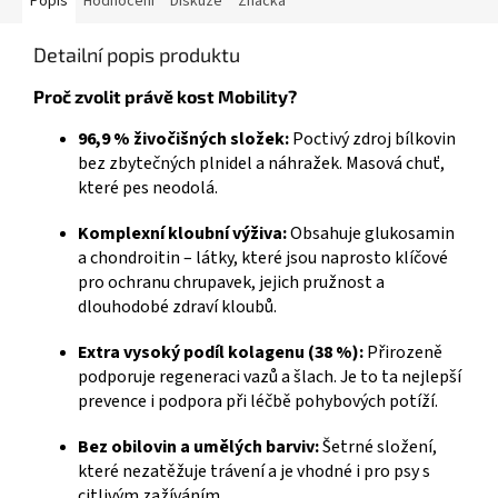
Popis
Hodnocení
Diskuze
Značka
Detailní popis produktu
Proč zvolit právě kost Mobility?
96,9 % živočišných složek:
Poctivý zdroj bílkovin
bez zbytečných plnidel a náhražek. Masová chuť,
které pes neodolá.
Komplexní kloubní výživa:
Obsahuje glukosamin
a chondroitin – látky, které jsou naprosto klíčové
pro ochranu chrupavek, jejich pružnost a
dlouhodobé zdraví kloubů.
Extra vysoký podíl kolagenu (38 %):
Přirozeně
podporuje regeneraci vazů a šlach. Je to ta nejlepší
prevence i podpora při léčbě pohybových potíží.
Bez obilovin a umělých barviv:
Šetrné složení,
které nezatěžuje trávení a je vhodné i pro psy s
citlivým zažíváním.