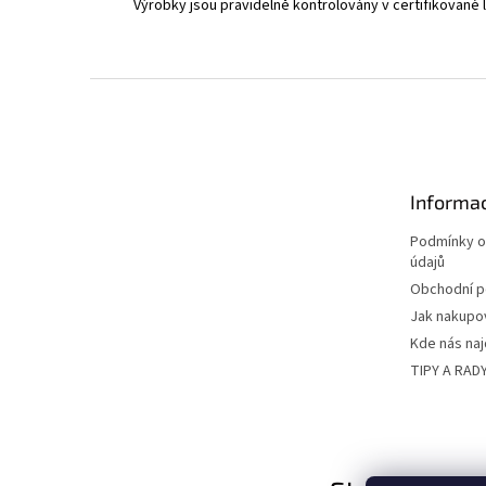
Výrobky jsou pravidelně kontrolovány v certifikované l
Z
á
p
a
t
Informac
í
Podmínky o
údajů
Obchodní 
Jak nakupo
Kde nás na
TIPY A RAD