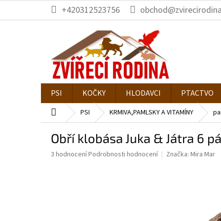
Přejít
+420312523756
obchod@zvirecirodina
na
obsah
PSI
KOČKY
HLODAVCI
PTACTVO
Domů
PSI
KRMIVA,PAMLSKY A VITAMÍNY
pa
Obří klobása Juka & Játra 6 
Průměrné
3 hodnocení
Podrobnosti hodnocení
Značka:
Mira Mar
hodnocení
produktu
je
5,0
z
5
hvězdiček.