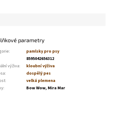
lňkové parametry
gorie
:
pamlsky pro psy
8595042656312
ální výživa
:
kloubní výživa
psa
:
dospělý pes
ost
:
velká plemena
ky
:
Bow Wow, Mira Mar