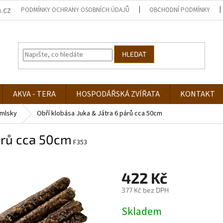
.cz
PODMÍNKY OCHRANY OSOBNÍCH ÚDAJŮ
OBCHODNÍ PODMÍNKY
HLEDAT
AKVA - TERA
HOSPODÁŘSKÁ ZVÍŘATA
KONTAKT
mlsky
Obří klobása Juka & Játra 6 párů cca 50cm
párů cca 50cm
F353
422 Kč
377 Kč bez DPH
Měrná
Skladem
cena: