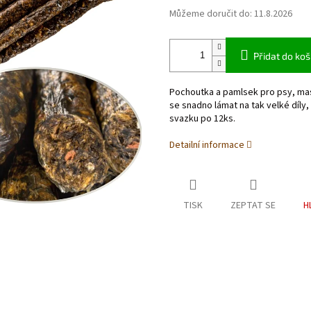
Můžeme doručit do:
11.8.2026
Přidat do koš
Pochoutka a pamlsek pro psy, mas
se snadno lámat na tak velké díl
svazku po 12ks.
Detailní informace
TISK
ZEPTAT SE
H