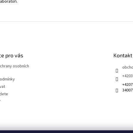
aboratoři.
e pro vás
Kontakt
chrany osobních
obch
+4203
podmínky
+4207
vat
34007
jdete
Y