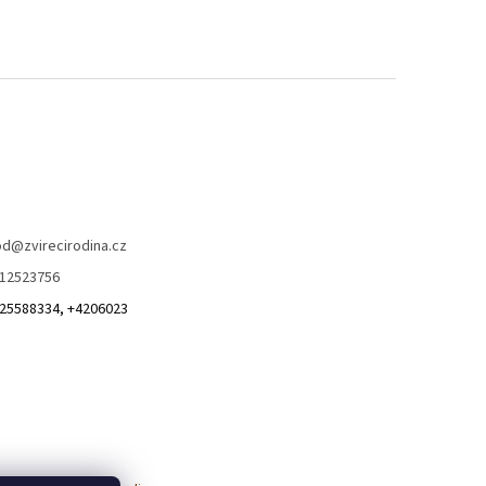
od
@
zvirecirodina.cz
12523756
25588334, +4206023