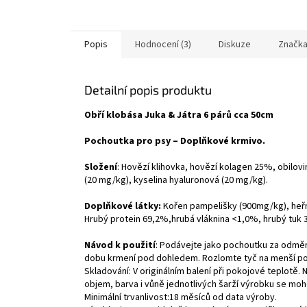
Popis
Hodnocení (3)
Diskuze
Značk
Detailní popis produktu
Obří klobása Juka & Játra 6 párů cca 50cm
Pochoutka pro psy – Doplňkové krmivo.
Složení
: Hovězí klihovka, hovězí kolagen 25%, obilovin
(20 mg/kg), kyselina hyaluronová (20 mg/kg).
Doplňkové látky:
Kořen pampelišky (900mg/kg), heřmá
Hrubý protein 69,2%,hrubá vláknina <1,0%, hrubý tuk 
Návod k použití
: Podávejte jako pochoutku za odměnu,
dobu krmení pod dohledem. Rozlomte tyč na menší po
Skladování: V originálním balení při pokojové teplotě.
objem, barva i vůně jednotlivých šarží výrobku se moho
Minimální trvanlivost:18 měsíců od data výroby.