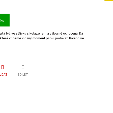
íku
itá tyč ve střívku s kolagenem a výborně ochucená. Dá
y, které chceme v daný moment psovi podávat. Baleno ve
LÍDAT
SDÍLET