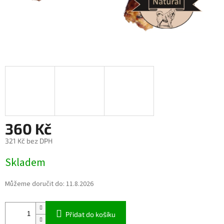
360 Kč
321 Kč bez DPH
Měrná
Skladem
cena:
Můžeme doručit do:
11.8.2026
Přidat do košíku