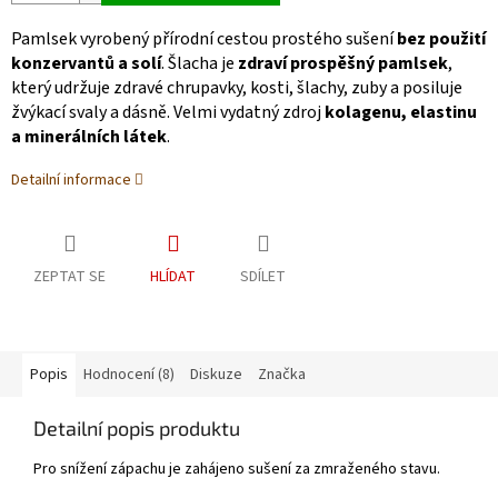
Pamlsek vyrobený přírodní cestou prostého sušení
bez použití
konzervantů a solí
. Šlacha je
zdraví prospěšný pamlsek
,
který udržuje zdravé chrupavky, kosti, šlachy, zuby a posiluje
žvýkací svaly a dásně.
Velmi vydatný zdroj
kolagenu, elastinu
a minerálních látek
.
Detailní informace
ZEPTAT SE
HLÍDAT
SDÍLET
Popis
Hodnocení (8)
Diskuze
Značka
Detailní popis produktu
Pro snížení zápachu je zahájeno sušení za zmraženého stavu.