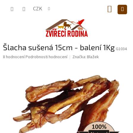
Přejít
NÁKUP
na
CZK
obsah
KOŠÍK
Šlacha sušená 15cm - balení 1Kg
G1034
Průměrné
8 hodnocení
Podrobnosti hodnocení
Značka:
Blažek
hodnocení
produktu
je
5,0
z
5
hvězdiček.