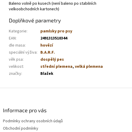
Baleno volně po kusech (není baleno po stabilních
velkoobchodních kartonech)
Doplňkové parametry
Kategorie
:
pamlsky pro psy
EAN
:
2491313510344
dle masa
:
hovězí
speciální výživa
:
B.A.R.F.
věk psa
:
dospělý pes
velikost
:
střední plemena
,
velká plemena
značky
:
Blažek
Z
á
p
a
Informace pro vás
t
Podmínky ochrany osobních údajů
í
Obchodní podmínky