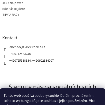
Jak nakupovat
Kde nás najdete
TIPY A RADY
Kontakt
obchod
@
zvirecirodina.cz
+420312523756
+420725588334, +420602334007
Sledujte nás na sociálních sítích
Tento web používá soubory cookie. Dalším procházením
tohoto webu vyjadřujete souhlas s jejich používáním.. Více