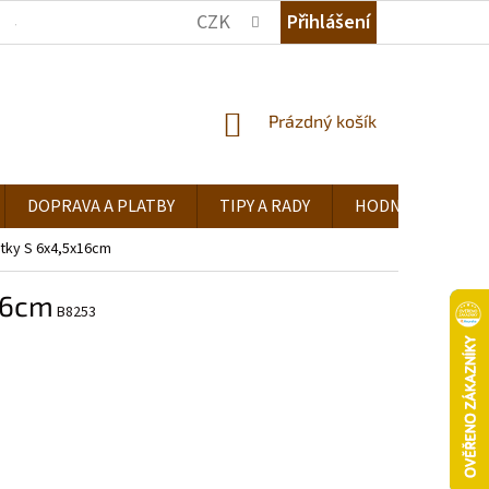
CZK
Přihlášení
JAK NAKUPOVAT
KDE NÁS NAJDETE
TIPY A RADY
NÁKUPNÍ
Prázdný košík
KOŠÍK
DOPRAVA A PLATBY
TIPY A RADY
HODNOCENÍ OB
tky S 6x4,5x16cm
16cm
B8253