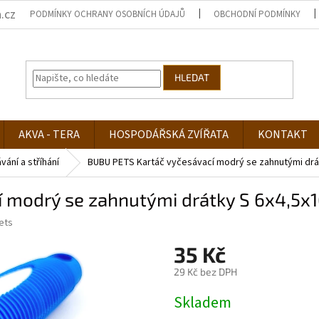
.cz
PODMÍNKY OCHRANY OSOBNÍCH ÚDAJŮ
OBCHODNÍ PODMÍNKY
HLEDAT
AKVA - TERA
HOSPODÁŘSKÁ ZVÍŘATA
KONTAKT
vání a stříhání
BUBU PETS Kartáč vyčesávací modrý se zahnutými drá
 modrý se zahnutými drátky S 6x4,5x
ets
35 Kč
29 Kč bez DPH
Měrná
Skladem
cena: