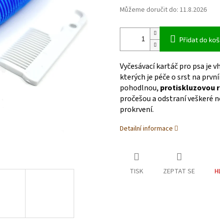
Můžeme doručit do:
11.8.2026
Přidat do koš
Vyčesávací kartáč pro psa je
kterých je péče o srst na prvn
pohodlnou,
protiskluzovou r
pročešou a odstraní veškeré n
prokrvení.
Detailní informace
TISK
ZEPTAT SE
H