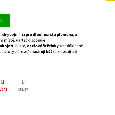
íku
 vhodný zejména
pro dlouhosrstá plemena
, u
ím místě. Kartáč disponuje
ukojetí
. Husté,
ocelové štětinky
srst důkladně
ečistoty. Zároveň
masírují kůži
a zlepšují její
LÍDAT
SDÍLET