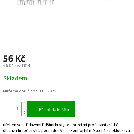
56 Kč
46 Kč bez DPH
Měrná
Skladem
cena:
Můžeme doručit do:
11.8.2026
Přidat do košíku
Hřeben se střídavými řidšími hroty pro precizní pročesání krátké,
dlouhé i hrubé srsti s podsadou.Velmi komfortní měkčená a neklouzavá