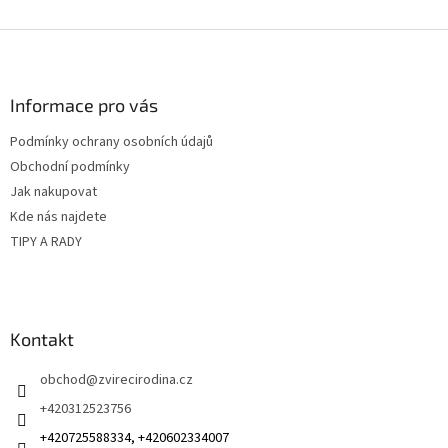
Z
á
p
a
Informace pro vás
t
Podmínky ochrany osobních údajů
í
Obchodní podmínky
Jak nakupovat
Kde nás najdete
TIPY A RADY
Kontakt
obchod
@
zvirecirodina.cz
+420312523756
+420725588334, +420602334007