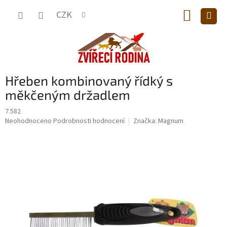
Přejít
NÁKUP
na
CZK
obsah
KOŠÍK
Hřeben kombinovaný řídký s
měkčeným držadlem
7.582
Průměrné
Neohodnoceno
Podrobnosti hodnocení
Značka:
Magnum
hodnocení
produktu
je
0,0
z
5
hvězdiček.