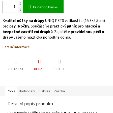
Přidat do košíku
Kvalitní
nůžky na drápy
UNIQ PETS velikosti L (15.8×5.5cm)
pro
psy i kočky
. Součástí je praktický
pilník
pro
hladké a
bezpečné zastřižení drápků
. Zajistěte
pravidelnou péči o
drápy
vašeho mazlíčka pohodlně doma.
Detailní informace
ZEPTAT SE
HLÍDAT
SDÍLET
Popis
Hodnocení
Diskuze
Značka
Detailní popis produktu