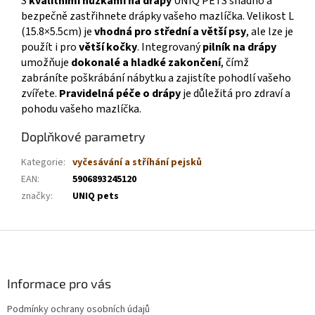
S
kvalitními nůžkami na drápy
UNIQ PETS snadno a
bezpečně zastřihnete drápky vašeho mazlíčka. Velikost L
(15.8×5.5cm) je
vhodná pro střední a větší psy
, ale lze je
použít i pro
větší kočky
. Integrovaný
pilník na drápy
umožňuje
dokonalé a hladké zakončení
, čímž
zabráníte poškrábání nábytku a zajistíte pohodlí vašeho
zvířete.
Pravidelná péče o drápy
je důležitá pro zdraví a
pohodu vašeho mazlíčka.
Doplňkové parametry
Kategorie
:
vyčesávání a stříhání pejsků
EAN
:
5906893245120
značky
:
UNIQ pets
Z
á
p
a
Informace pro vás
t
Podmínky ochrany osobních údajů
í