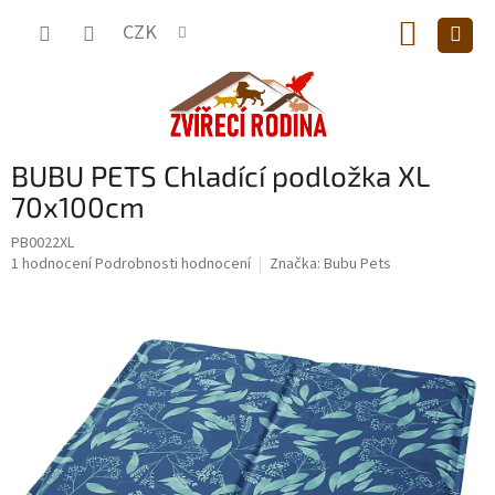
Přejít
NÁKUP
na
CZK
obsah
KOŠÍK
BUBU PETS Chladící podložka XL
70x100cm
PB0022XL
Průměrné
1 hodnocení
Podrobnosti hodnocení
Značka:
Bubu Pets
hodnocení
produktu
je
5,0
z
5
hvězdiček.