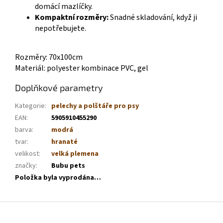
domácí mazlíčky.
Kompaktní rozměry:
Snadné skladování, když ji
nepotřebujete.
Rozměry: 70x100cm
Materiál: polyester kombinace PVC, gel
Doplňkové parametry
Kategorie
:
pelechy a polštáře pro psy
EAN
:
5905910455290
barva
:
modrá
tvar
:
hranaté
velikost
:
velká plemena
značky
:
Bubu pets
Položka byla vyprodána…
Z
á