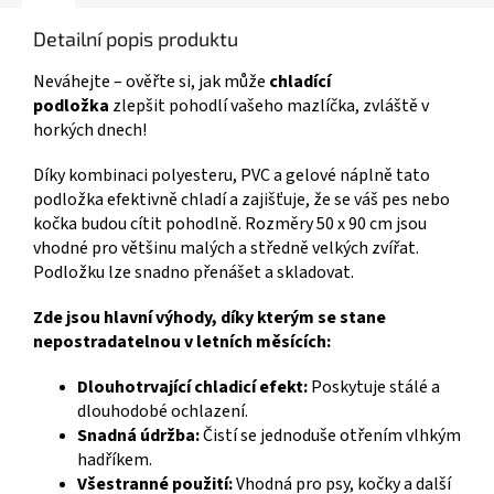
Detailní popis produktu
Neváhejte – ověřte si, jak může
chladící
podložka
zlepšit pohodlí vašeho mazlíčka, zvláště v
horkých dnech!
Díky kombinaci polyesteru, PVC a gelové náplně tato
podložka efektivně chladí a zajišťuje, že se váš pes nebo
kočka budou cítit pohodlně. Rozměry 50 x 90 cm jsou
vhodné pro většinu malých a středně velkých zvířat.
Podložku lze snadno přenášet a skladovat.
Zde jsou hlavní výhody, díky kterým se stane
nepostradatelnou v letních měsících:
Dlouhotrvající chladicí efekt:
Poskytuje stálé a
dlouhodobé ochlazení.
Snadná údržba:
Čistí se jednoduše otřením vlhkým
hadříkem.
Všestranné použití:
Vhodná pro psy, kočky a další