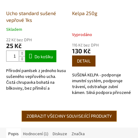
Ucho standard sušené
Kelpa 250g
vepřové 1ks
Skladem
Průměrné
Vyprodáno
hodnocení
22 Kč bez DPH
produktu
25 Kč
116 Kč bez DPH
je
130 Kč
4,8
Do košíku
z
DETAIL
5
Přírodní pamlsek z jednoho kusu
hvězdiček.
SUŠENÁ KELPA - podporuje
sušeného vepřového ucha.
imunitní systém, podporuje
Čistá chrupavka bohatá na
trávení, odstraňuje zubní
bílkoviny, bez příměsí a
kámen. Silná podpora přirozené
konzervantů. Sušení začíná
imunity, antioxidant, podpora
ještě za zmraženého stavu,
trávení a pigmentace kůže i
takže ucho...
srsti,...
ZOBRAZIT VŠECHNY SOUVISEJÍCÍ PRODUKTY
Popis
Hodnocení (1)
Diskuze
Značka