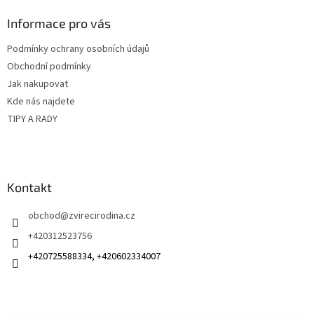
p
a
Informace pro vás
t
Podmínky ochrany osobních údajů
í
Obchodní podmínky
Jak nakupovat
Kde nás najdete
TIPY A RADY
Kontakt
obchod
@
zvirecirodina.cz
+420312523756
+420725588334, +420602334007