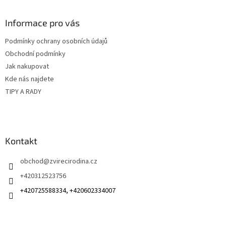
á
p
a
Informace pro vás
t
Podmínky ochrany osobních údajů
í
Obchodní podmínky
Jak nakupovat
Kde nás najdete
TIPY A RADY
Kontakt
obchod
@
zvirecirodina.cz
+420312523756
+420725588334, +420602334007