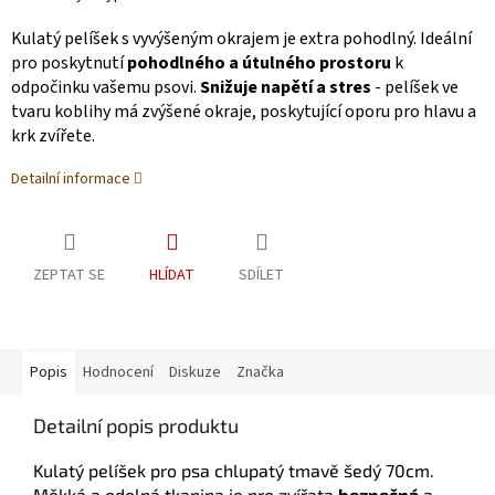
Kulatý pelíšek s vyvýšeným okrajem je extra pohodlný. Ideální
pro poskytnutí
pohodlného a útulného prostoru
k
odpočinku vašemu psovi.
Snižuje napětí a stres
- pelíšek ve
tvaru koblihy má zvýšené okraje, poskytující oporu pro hlavu a
krk zvířete.
Detailní informace
ZEPTAT SE
HLÍDAT
SDÍLET
Popis
Hodnocení
Diskuze
Značka
Detailní popis produktu
Kulatý pelíšek pro psa chlupatý tmavě šedý 70cm.
Měkká a odolná tkanina je pro zvířata
bezpečná
a