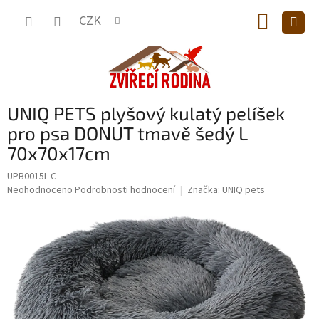
Přejít
NÁKUP
na
CZK
obsah
KOŠÍK
UNIQ PETS plyšový kulatý pelíšek
pro psa DONUT tmavě šedý L
70x70x17cm
UPB0015L-C
Průměrné
Neohodnoceno
Podrobnosti hodnocení
Značka:
UNIQ pets
hodnocení
produktu
je
0,0
z
5
hvězdiček.