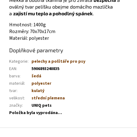
oválný tvar pelíšku obejme domácího mazlíčka
a
zajistí mu teplo a pohodlný spánek
.
Hmotnost: 1400g
Rozměry: 70x70x17cm
Materiál: polyester
Doplňkové parametry
Kategorie
:
pelechy a polštáře pro psy
EAN
:
5906893240835
barva
:
šedá
materiál
:
polyester
tvar
:
kulatý
velikost
:
střední plemena
značky
:
UNIQ pets
Položka byla vyprodána…
Z