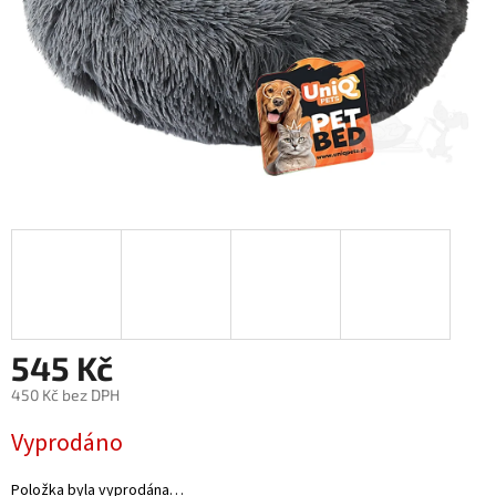
545 Kč
450 Kč bez DPH
Měrná
Vyprodáno
cena:
Položka byla vyprodána…