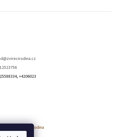
od
@
zvirecirodina.cz
12523756
25588334, +4206023