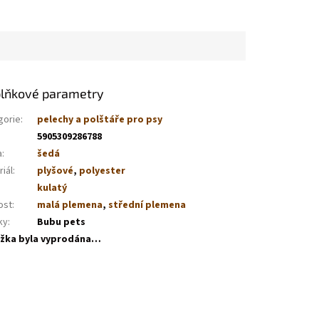
lňkové parametry
gorie
:
pelechy a polštáře pro psy
5905309286788
a
:
šedá
iál
:
plyšové
,
polyester
kulatý
ost
:
malá plemena
,
střední plemena
ky
:
Bubu pets
žka byla vyprodána…