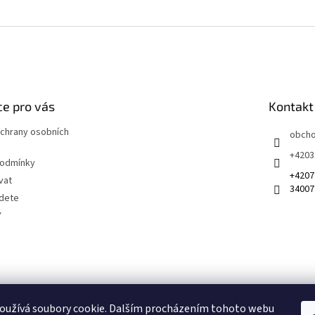
e pro vás
Kontakt
chrany osobních
obch
+4203
podmínky
+4207
vat
34007
jdete
Y
 na sociálních sítích
oužívá soubory cookie. Dalším procházením tohoto webu