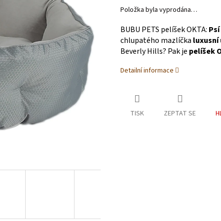
Položka byla vyprodána…
BUBU PETS pelíšek OKTA:
Psí
chlupatého mazlíčka
luxusní
Beverly Hills? Pak je
pelíšek 
Detailní informace
TISK
ZEPTAT SE
H