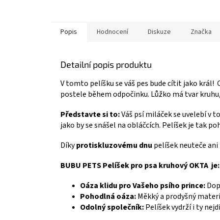
Popis
Hodnocení
Diskuze
Značka
Detailní popis produktu
V tomto pelíšku se váš pes bude cítit jako král! 
postele během odpočinku. Lůžko má tvar kruhu, t
Představte si to:
Váš psí miláček se uvelebí v 
jako by se snášel na obláčcích. Pelíšek je tak poh
Díky
protiskluzovému dnu
pelíšek neuteče ani
BUBU PETS Pelíšek pro psa kruhový OKTA je:
Oáza klidu pro Vašeho psího prince:
Dopř
Pohodlná oáza:
Měkký a prodyšný materiá
Odolný společník:
Pelíšek vydrží i ty nejdi