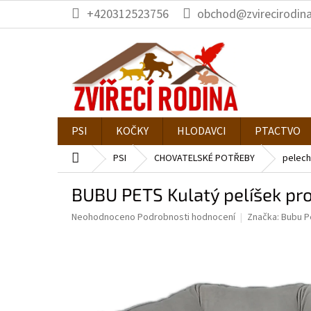
Přejít
+420312523756
obchod@zvirecirodina
na
obsah
PSI
KOČKY
HLODAVCI
PTACTVO
Domů
PSI
CHOVATELSKÉ POTŘEBY
pelech
BUBU PETS Kulatý pelíšek p
Průměrné
Neohodnoceno
Podrobnosti hodnocení
Značka:
Bubu P
hodnocení
produktu
je
0,0
z
5
hvězdiček.