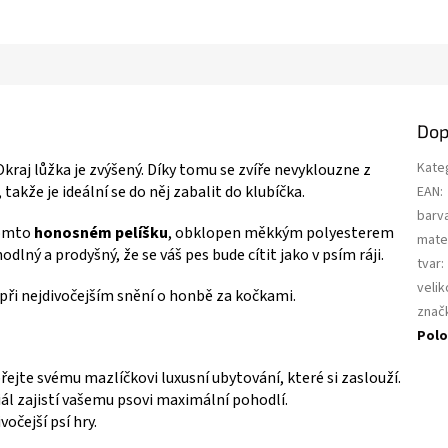
Dop
Kate
Okraj lůžka je zvýšený. Díky tomu se zvíře nevyklouzne z
akže je ideální se do něj zabalit do klubíčka.
EAN
:
barv
tomto
honosném pelíšku
, obklopen měkkým polyesterem
mater
odlný a prodyšný, že se váš pes bude cítit jako v psím ráji.
tvar
:
velik
 při nejdivočejším snění o honbě za kočkami.
znač
Polo
ejte svému mazlíčkovi luxusní ubytování, které si zaslouží.
l zajistí vašemu psovi maximální pohodlí.
vočejší psí hry.