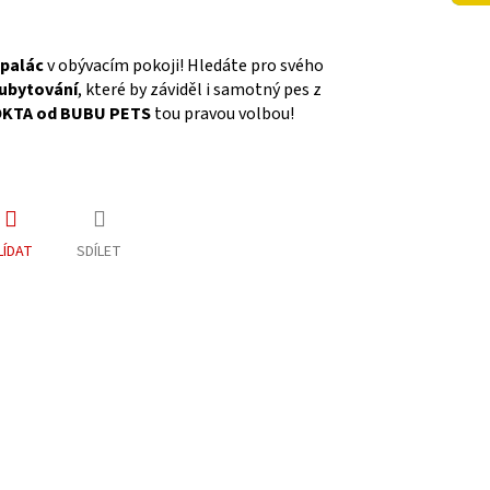
 palác
v obývacím pokoji! Hledáte pro svého
 ubytování
, které by záviděl i samotný pes z
OKTA od BUBU PETS
tou pravou volbou!
LÍDAT
SDÍLET