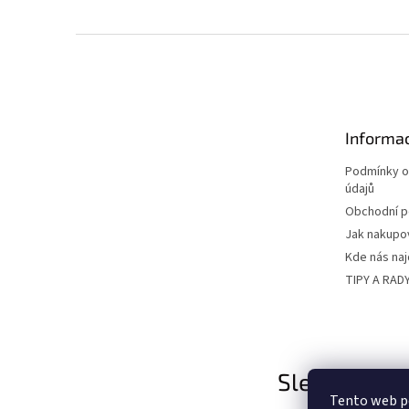
Z
á
p
a
t
Informac
í
Podmínky o
údajů
Obchodní 
Jak nakupo
Kde nás na
TIPY A RAD
Sledujte nás
Tento web p