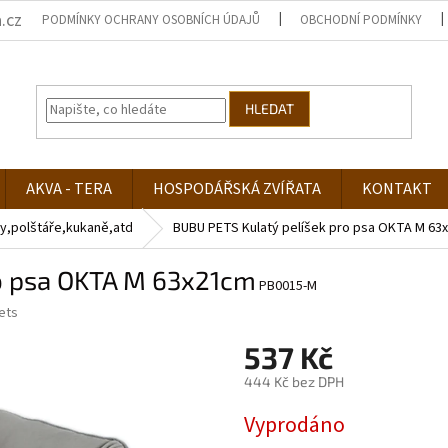
.cz
PODMÍNKY OCHRANY OSOBNÍCH ÚDAJŮ
OBCHODNÍ PODMÍNKY
HLEDAT
AKVA - TERA
HOSPODÁŘSKÁ ZVÍŘATA
KONTAKT
y,polštáře,kukaně,atd
BUBU PETS Kulatý pelíšek pro psa OKTA M 63
ro psa OKTA M 63x21cm
PB0015-M
ets
537 Kč
444 Kč bez DPH
Měrná
Vyprodáno
cena: