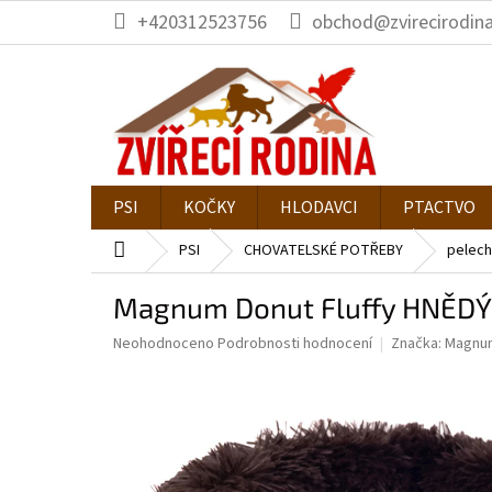
Přejít
+420312523756
obchod@zvirecirodina
na
obsah
PSI
KOČKY
HLODAVCI
PTACTVO
Domů
PSI
CHOVATELSKÉ POTŘEBY
pelech
Magnum Donut Fluffy HNĚDÝ
Průměrné
Neohodnoceno
Podrobnosti hodnocení
Značka:
Magnu
hodnocení
produktu
je
0,0
z
5
hvězdiček.