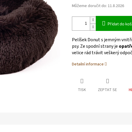
Můžeme doručit do:
11.8.2026
Přidat do koš
Pelíšek Donut s jemným vnit
psy. Ze spodní strany je
opatř
velice rád trávit veškerý odpo
Detailní informace
TISK
ZEPTAT SE
H