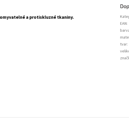
Dop
Kate
 omyvatelné a protiskluzné tkaniny.
EAN
:
barv
mater
tvar
:
velik
znač