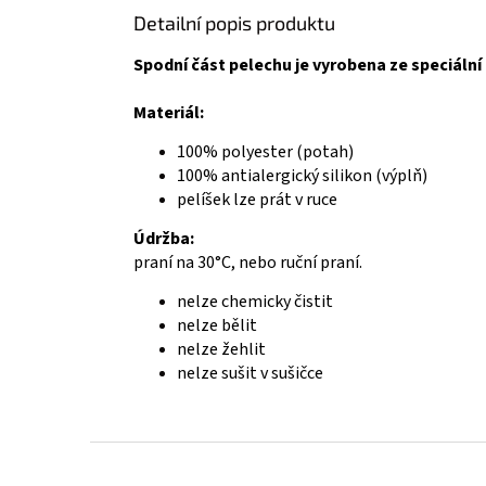
Detailní popis produktu
Spodní část pelechu je vyrobena ze speciální
Materiál:
100% polyester (potah)
100% antialergický silikon (výplň)
pelíšek lze prát v ruce
Údržba:
praní na 30°C, nebo ruční praní.
nelze chemicky čistit
nelze bělit
nelze žehlit
nelze sušit v sušičce
Z
á