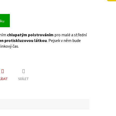
íku
řním
chlupatým polstrováním
pro malé a střední
en protiskluzovou látkou
. Pejsek v něm bude
činkový čas.
LÍDAT
SDÍLET