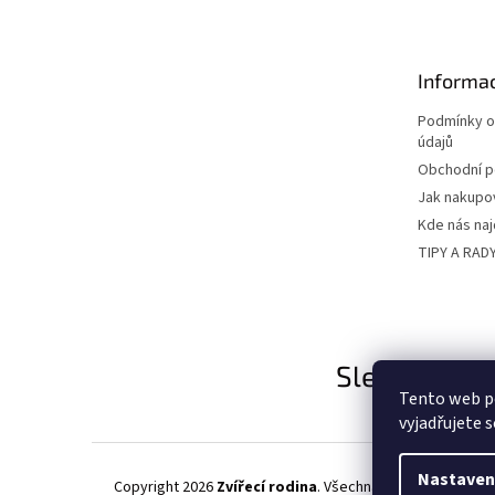
p
a
t
Informac
í
Podmínky o
údajů
Obchodní 
Jak nakupo
Kde nás na
TIPY A RAD
Sledujte nás
Tento web p
vyjadřujete s
Nastaven
Copyright 2026
Zvířecí rodina
. Všechna práva vyhrazena.