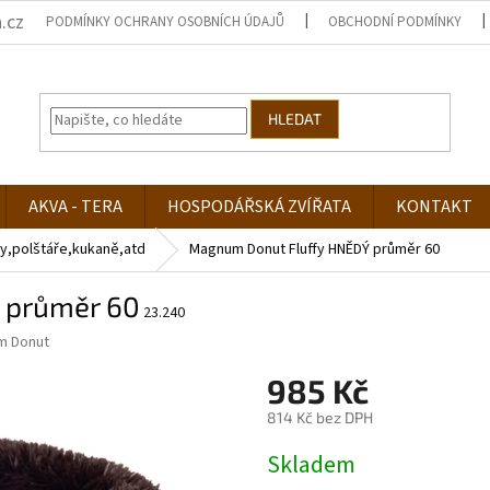
.cz
PODMÍNKY OCHRANY OSOBNÍCH ÚDAJŮ
OBCHODNÍ PODMÍNKY
HLEDAT
AKVA - TERA
HOSPODÁŘSKÁ ZVÍŘATA
KONTAKT
y,polštáře,kukaně,atd
Magnum Donut Fluffy HNĚDÝ průměr 60
 průměr 60
23.240
m Donut
985 Kč
814 Kč bez DPH
Měrná
Skladem
cena: