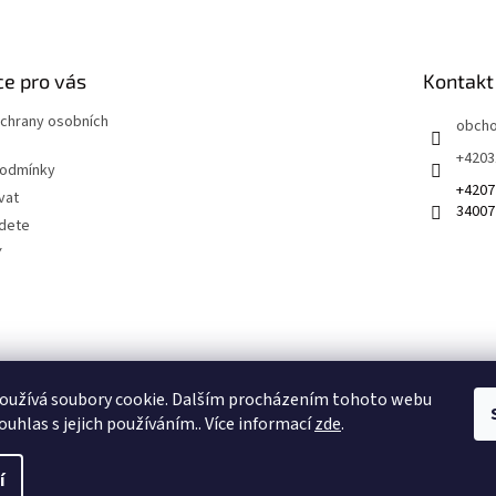
e pro vás
Kontakt
chrany osobních
obch
+4203
podmínky
+4207
vat
34007
jdete
Y
 na sociálních sítích
oužívá soubory cookie. Dalším procházením tohoto webu
ouhlas s jejich používáním.. Více informací
zde
.
í