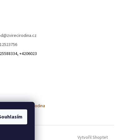
od
@
zvirecirodina.cz
12523756
25588334, +4206023
Souhlasím
Vytvořil Shoptet