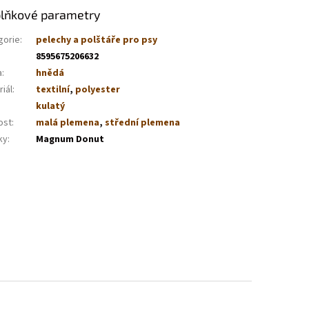
lňkové parametry
gorie
:
pelechy a polštáře pro psy
8595675206632
a
:
hnědá
iál
:
textilní
,
polyester
kulatý
ost
:
malá plemena
,
střední plemena
ky
:
Magnum Donut