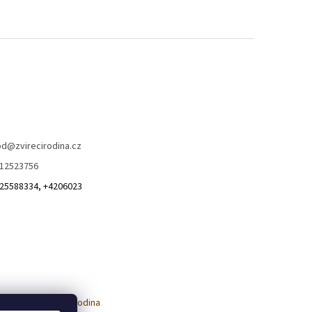
od
@
zvirecirodina.cz
12523756
25588334, +4206023