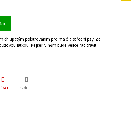
íku
m chlupatým polstrováním pro malé a střední psy. Ze
kluzovou látkou. Pejsek v něm bude velice rád trávit
LÍDAT
SDÍLET