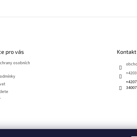
e pro vás
Kontakt
chrany osobních
obch
+4203
podmínky
+4207
vat
34007
jdete
Y
 na sociálních sítích