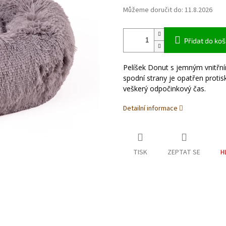
Můžeme doručit do:
11.8.2026
Přidat do koš
Pelíšek Donut s jemným vnitřní
spodní strany je opatřen protis
veškerý odpočinkový čas.
Detailní informace
TISK
ZEPTAT SE
H