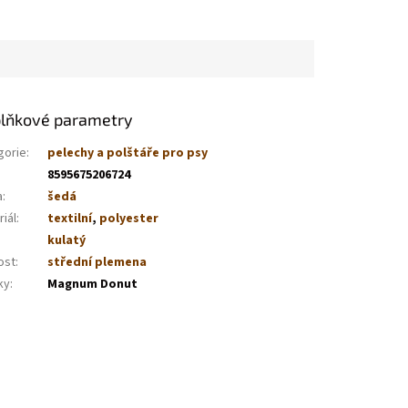
lňkové parametry
gorie
:
pelechy a polštáře pro psy
8595675206724
a
:
šedá
iál
:
textilní
,
polyester
kulatý
ost
:
střední plemena
ky
:
Magnum Donut