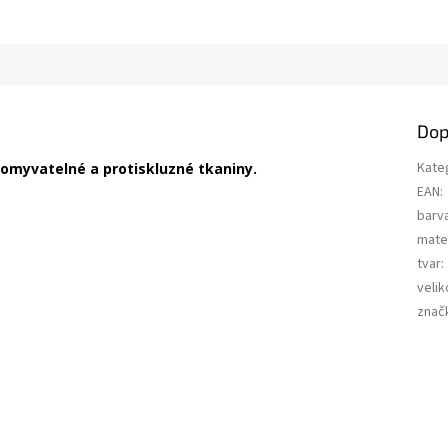
Dop
Kate
 omyvatelné a protiskluzné tkaniny.
EAN
:
barv
mater
tvar
:
velik
znač