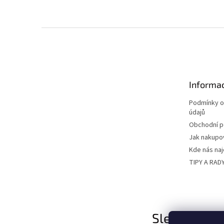
Z
á
p
a
t
Informac
í
Podmínky o
údajů
Obchodní 
Jak nakupo
Kde nás na
TIPY A RAD
Sledujte nás