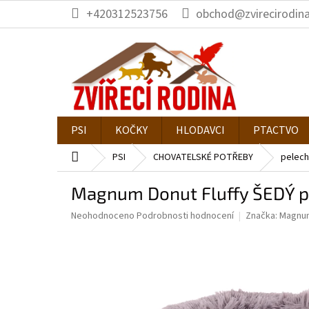
Přejít
+420312523756
obchod@zvirecirodina
na
obsah
PSI
KOČKY
HLODAVCI
PTACTVO
Domů
PSI
CHOVATELSKÉ POTŘEBY
pelech
Magnum Donut Fluffy ŠEDÝ 
Průměrné
Neohodnoceno
Podrobnosti hodnocení
Značka:
Magnu
hodnocení
produktu
je
0,0
z
5
hvězdiček.