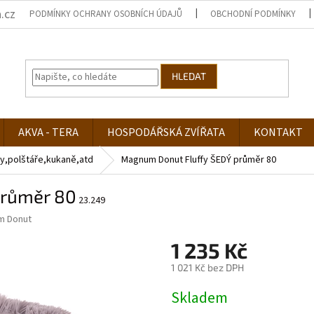
.cz
PODMÍNKY OCHRANY OSOBNÍCH ÚDAJŮ
OBCHODNÍ PODMÍNKY
HLEDAT
AKVA - TERA
HOSPODÁŘSKÁ ZVÍŘATA
KONTAKT
y,polštáře,kukaně,atd
Magnum Donut Fluffy ŠEDÝ průměr 80
průměr 80
23.249
m Donut
1 235 Kč
1 021 Kč bez DPH
Měrná
Skladem
cena: