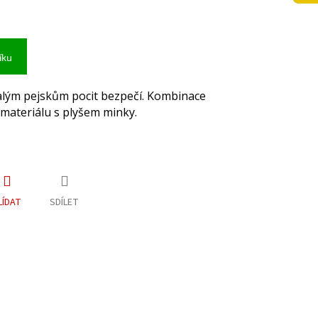
íku
lým pejskům pocit bezpečí. Kombinace
ateriálu s plyšem minky.
LÍDAT
SDÍLET