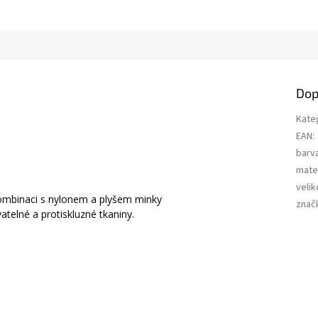
Dop
Kate
EAN
:
barv
mater
velik
ombinaci s nylonem a plyšem minky
znač
atelné a protiskluzné tkaniny.