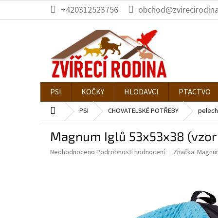
Přejít
+420312523756
obchod@zvirecirodina
na
obsah
PSI
KOČKY
HLODAVCI
PTACTVO
Domů
PSI
CHOVATELSKÉ POTŘEBY
pelech
Magnum Iglů 53x53x38 (vzor
Průměrné
Neohodnoceno
Podrobnosti hodnocení
Značka:
Magnu
hodnocení
produktu
je
0,0
z
5
hvězdiček.