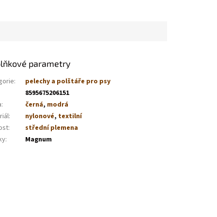
lňkové parametry
gorie
:
pelechy a polštáře pro psy
8595675206151
a
:
černá
,
modrá
iál
:
nylonové
,
textilní
ost
:
střední plemena
ky
:
Magnum