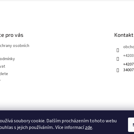
e pro vás
Kontakt
chrany osobních
obch
+4203
podmínky
+4207
vat
34007
jdete
Y
 na sociálních sítích
oužívá soubory cookie. Dalším procházením tohoto webu
ouhlas s jejich používáním.. Více informací
zde
.