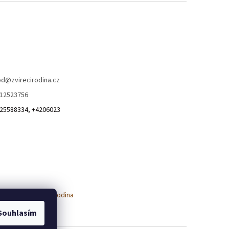
od
@
zvirecirodina.cz
12523756
25588334, +4206023
Souhlasím