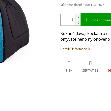
Můžeme doručit do:
11.8.2026
Přidat do koš
Kukaně dávají kočkám a ma
omyvatelného nylonového m
Detailní informace
TISK
ZEPTAT SE
H