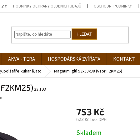
.cz
PODMÍNKY OCHRANY OSOBNÍCH ÚDAJŮ
OBCHODNÍ PODMÍNKY
HLEDAT
AKVA - TERA
HOSPODÁŘSKÁ ZVÍŘATA
KONTAKT
y,polštáře,kukaně,atd
Magnum Iglů 53x53x38 (vzor F2KM25)
 F2KM25)
23.193
m
753 Kč
622 Kč bez DPH
Měrná
Skladem
cena: