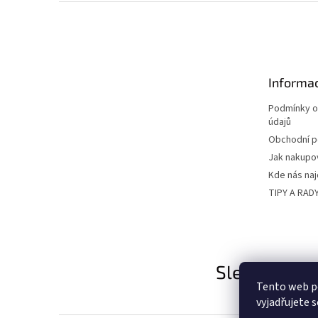
Z
á
p
a
t
Informac
í
Podmínky o
údajů
Obchodní 
Jak nakupo
Kde nás na
TIPY A RAD
Sledujte nás
Tento web p
vyjadřujete s