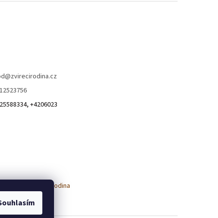
od
@
zvirecirodina.cz
12523756
25588334, +4206023
Souhlasím