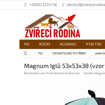
Přejít
+420312523756
obchod@zvirecirodina
na
obsah
PSI
KOČKY
HLODAVCI
PTACTVO
Domů
PSI
CHOVATELSKÉ POTŘEBY
pelech
Magnum Iglů 53x53x38 (vzo
Průměrné
Neohodnoceno
Podrobnosti hodnocení
Značka:
Magnu
hodnocení
produktu
je
0,0
z
5
hvězdiček.