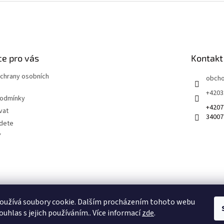
e pro vás
Kontakt
chrany osobních
obch
+4203
podmínky
+4207
vat
34007
jdete
Y
 na sociálních sítích
oužívá soubory cookie. Dalším procházením tohoto webu
ouhlas s jejich používáním.. Více informací
zde
.