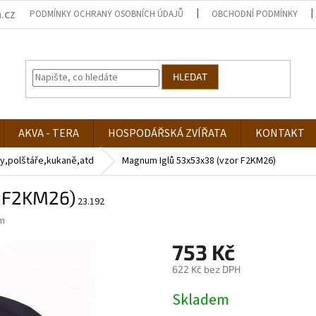
.cz
PODMÍNKY OCHRANY OSOBNÍCH ÚDAJŮ
OBCHODNÍ PODMÍNKY
HLEDAT
AKVA - TERA
HOSPODÁŘSKÁ ZVÍŘATA
KONTAKT
y,polštáře,kukaně,atd
Magnum Iglů 53x53x38 (vzor F2KM26)
r F2KM26)
23.192
m
753 Kč
622 Kč bez DPH
Měrná
Skladem
cena: