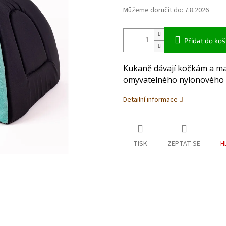
Můžeme doručit do:
7.8.2026
Přidat do koš
Kukaně dávají kočkám a ma
omyvatelného nylonového m
Detailní informace
TISK
ZEPTAT SE
H