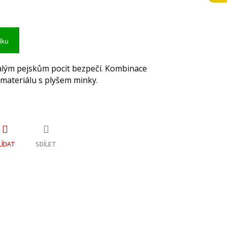
íku
lým pejskům pocit bezpečí. Kombinace
ateriálu s plyšem minky.
LÍDAT
SDÍLET