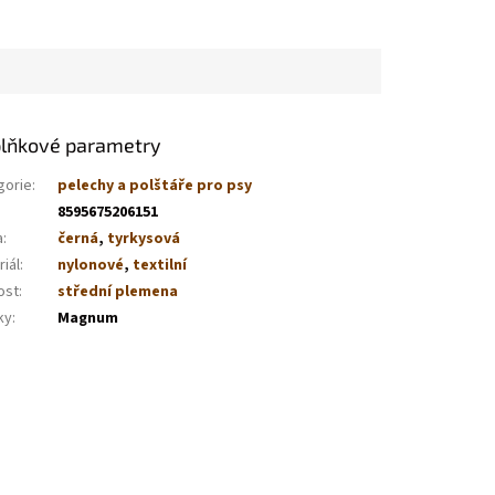
lňkové parametry
gorie
:
pelechy a polštáře pro psy
8595675206151
a
:
černá
,
tyrkysová
iál
:
nylonové
,
textilní
ost
:
střední plemena
ky
:
Magnum