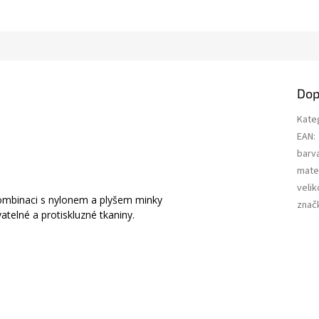
Dop
Kate
EAN
:
barv
mater
velik
ombinaci s nylonem a plyšem minky
znač
atelné a protiskluzné tkaniny.