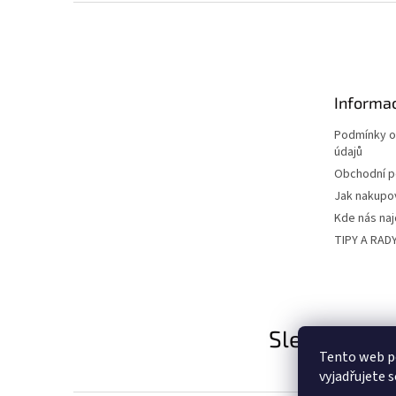
Z
á
p
a
t
Informac
í
Podmínky o
údajů
Obchodní 
Jak nakupo
Kde nás na
TIPY A RAD
Sledujte nás
Tento web p
vyjadřujete s