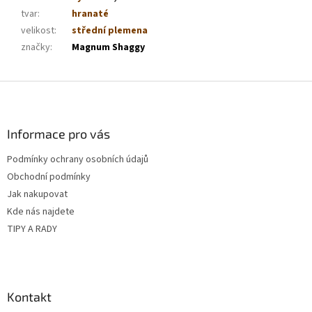
tvar
:
hranaté
velikost
:
střední plemena
značky
:
Magnum Shaggy
Z
á
p
a
Informace pro vás
t
Podmínky ochrany osobních údajů
í
Obchodní podmínky
Jak nakupovat
Kde nás najdete
TIPY A RADY
Kontakt