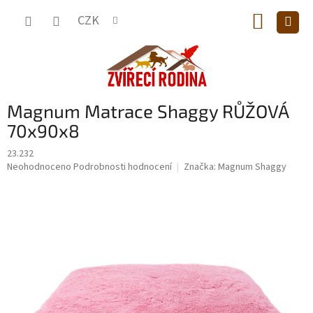
Přejít
NÁKUP
na
CZK
obsah
KOŠÍK
Magnum Matrace Shaggy RŮŽOVÁ
70x90x8
23.232
Průměrné
Neohodnoceno
Podrobnosti hodnocení
Značka:
Magnum Shaggy
hodnocení
produktu
je
0,0
z
5
hvězdiček.