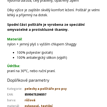
Výborná údržba, celý pratelný, opatřený zipem
Díky výšce je zajištěn skvělý komfort ležení. Polštář je velmi
lehký a příjemný na dotek.
Spodní část polštáře je vyrobena ze speciální
omyvatelné a protiskluzné tkaniny.
Materiál
:
nylon + jemný plyš s vyšším chlupem Shaggy
100% polyester (potah)
100% antialergický silikon (výplň)
Údržba:
praní na 30°C, nebo ruční praní.
Doplňkové parametry
Kategorie
:
pelechy a polštáře pro psy
EAN
:
8595675206557
barva
:
růžová
materiál
:
nylonové
,
textilní