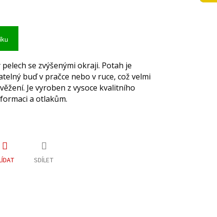
íku
pelech se zvýšenými okraji. Potah je
telný buď v pračce nebo v ruce, což velmi
věžení. Je vyroben z vysoce kvalitního
formaci a otlakům.
LÍDAT
SDÍLET