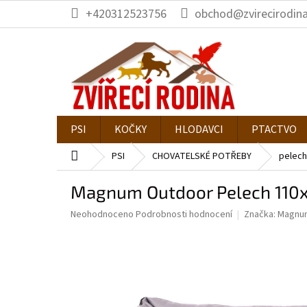
Přejít
+420312523756
obchod@zvirecirodina
na
obsah
PSI
KOČKY
HLODAVCI
PTACTVO
Domů
PSI
CHOVATELSKÉ POTŘEBY
pelech
Magnum Outdoor Pelech 110x
Průměrné
Neohodnoceno
Podrobnosti hodnocení
Značka:
Magnu
hodnocení
produktu
je
0,0
z
5
hvězdiček.