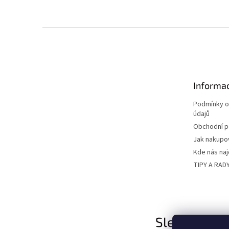
Z
á
p
a
t
Informac
í
Podmínky o
údajů
Obchodní 
Jak nakupo
Kde nás na
TIPY A RAD
Sledujte nás