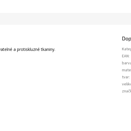
Dop
Kate
atelné a protiskluzné tkaniny.
EAN
:
barv
mater
tvar
:
velik
znač