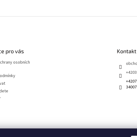
e pro vás
Kontakt
chrany osobních
obch
+4203
podmínky
+4207
vat
34007
jdete
Y
 na sociálních sítích