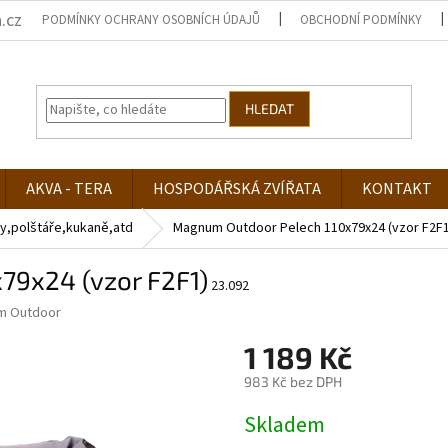
.cz
PODMÍNKY OCHRANY OSOBNÍCH ÚDAJŮ
OBCHODNÍ PODMÍNKY
HLEDAT
AKVA - TERA
HOSPODÁŘSKÁ ZVÍŘATA
KONTAKT
y,polštáře,kukaně,atd
Magnum Outdoor Pelech 110x79x24 (vzor F2F1
79x24 (vzor F2F1)
23.092
m Outdoor
1 189 Kč
983 Kč bez DPH
Měrná
Skladem
cena: