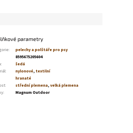
lňkové parametry
gorie
:
pelechy a polštáře pro psy
8595675205604
a
:
šedá
iál
:
nylonové
,
textilní
hranaté
ost
:
střední plemena
,
velká plemena
ky
:
Magnum Outdoor