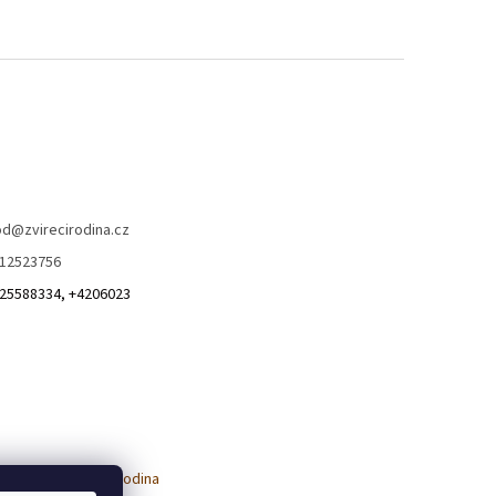
od
@
zvirecirodina.cz
12523756
25588334, +4206023