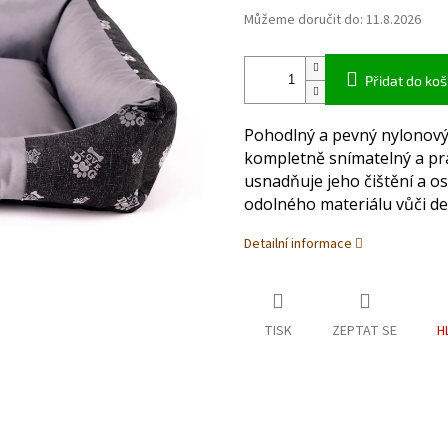
Můžeme doručit do:
11.8.2026
Přidat do koš
Pohodlný a pevný nylonový 
kompletně snímatelný a pra
usnadňuje jeho čištění a os
odolného materiálu vůči de
Detailní informace
TISK
ZEPTAT SE
H