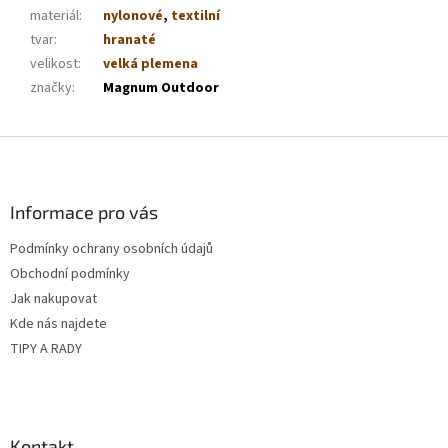
materiál
:
nylonové
,
textilní
tvar
:
hranaté
velikost
:
velká plemena
značky
:
Magnum Outdoor
Z
á
p
a
Informace pro vás
t
Podmínky ochrany osobních údajů
í
Obchodní podmínky
Jak nakupovat
Kde nás najdete
TIPY A RADY
Kontakt