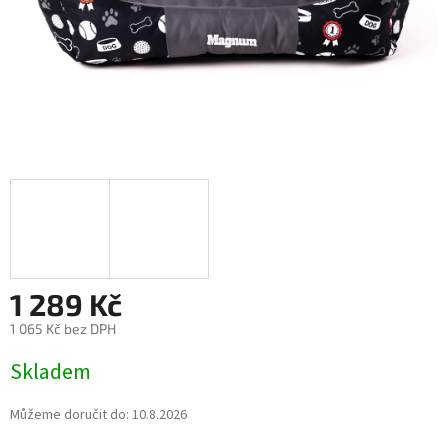
1 289 Kč
1 065 Kč bez DPH
Měrná
Skladem
cena:
Můžeme doručit do:
10.8.2026