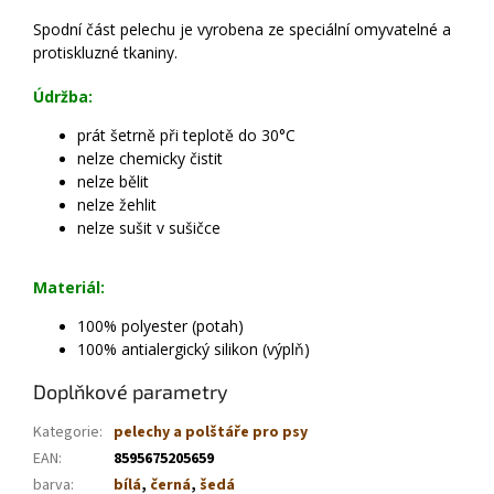
Spodní část pelechu je vyrobena ze speciální omyvatelné a
protiskluzné tkaniny.
Údržba:
prát šetrně při teplotě do 30°C
nelze chemicky čistit
nelze bělit
nelze žehlit
nelze sušit v sušičce
Materiál:
100% polyester (potah)
100% antialergický silikon (výplň)
Doplňkové parametry
Kategorie
:
pelechy a polštáře pro psy
EAN
:
8595675205659
barva
:
bílá
,
černá
,
šedá