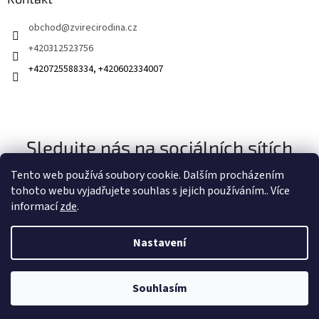
obchod
@
zvirecirodina.cz
+420312523756
+420725588334, +420602334007
Sledujte nás na sociálních sítích
Tento web používá soubory cookie. Dalším procházením
tohoto webu vyjadřujete souhlas s jejich používáním.. Více
informací
zde
.
Nastavení
Vytvořil Shoptet
Souhlasím
Copyright 2026
Zvířecí rodina
. Všechna práva vyhrazena.
Získejte slevu 100 Kč