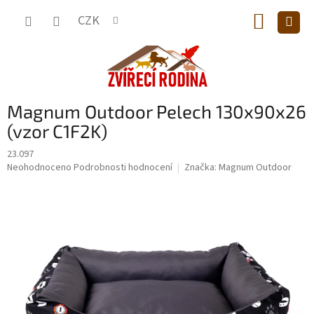
Přejít
NÁKUP
na
CZK
obsah
KOŠÍK
Magnum Outdoor Pelech 130x90x26
(vzor C1F2K)
23.097
Průměrné
Neohodnoceno
Podrobnosti hodnocení
Značka:
Magnum Outdoor
hodnocení
produktu
je
0,0
z
5
hvězdiček.