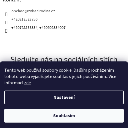
obchod
@
zvirecirodina.cz
+420312523756
+420725588334, +420602334007
Sledujte nás na sociálních sítích
Tento web používá soubory cookie. Dalším procházením
tohoto webu vyjadřujete souhlas s jejich používáním.. Více
informací
zde
.
Nastavení
Vytvořil Shoptet
Souhlasím
Copyright 2026
Zvířecí rodina
. Všechna práva vyhrazena.
Získejte slevu 100 Kč