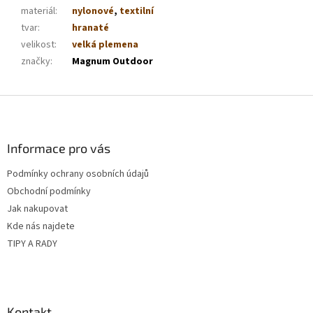
materiál
:
nylonové
,
textilní
tvar
:
hranaté
velikost
:
velká plemena
značky
:
Magnum Outdoor
Z
á
p
a
Informace pro vás
t
Podmínky ochrany osobních údajů
í
Obchodní podmínky
Jak nakupovat
Kde nás najdete
TIPY A RADY
Kontakt