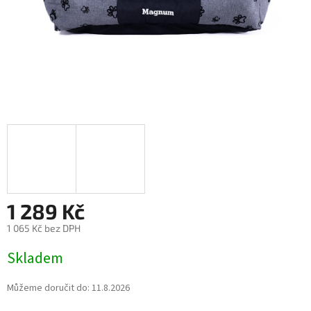
1 289 Kč
1 065 Kč bez DPH
Měrná
Skladem
cena:
Můžeme doručit do:
11.8.2026