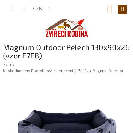
Přejít
NÁKUP
na
CZK
obsah
KOŠÍK
Magnum Outdoor Pelech 130x90x26
(vzor F7F8)
23.102
Průměrné
Neohodnoceno
Podrobnosti hodnocení
Značka:
Magnum Outdoor
hodnocení
produktu
je
0,0
z
5
hvězdiček.