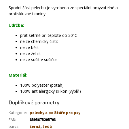
Spodní část pelechu je vyrobena ze speciální omyvatelné a
protiskluzné tkaniny.
Údržba:
prát šetrně při teplotě do 30°C
nelze chemicky čistit
nelze bělit
nelze žehlit
nelze sušit v sušičce
Materiál:
100% polyester (potah)
100% antialergický silikon (výplň)
Doplňkové parametry
Kategorie
:
pelechy a polštáře pro psy
EAN
:
8595675205703
barva
:
černá
,
šedá