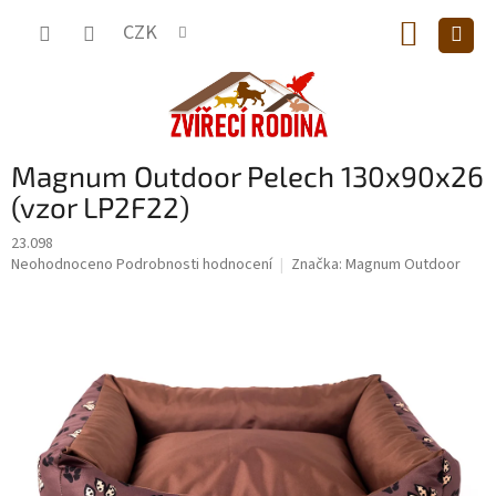
Přejít
NÁKUP
na
CZK
obsah
KOŠÍK
Magnum Outdoor Pelech 130x90x26
(vzor LP2F22)
23.098
Průměrné
Neohodnoceno
Podrobnosti hodnocení
Značka:
Magnum Outdoor
hodnocení
produktu
je
0,0
z
5
hvězdiček.