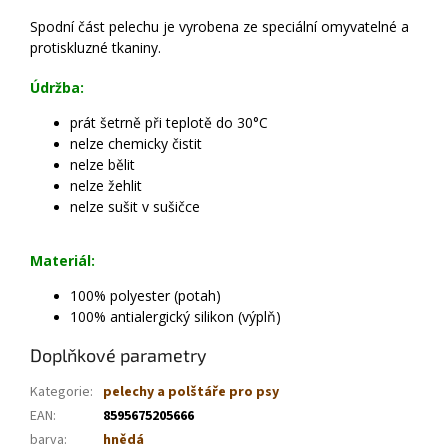
Spodní část pelechu je vyrobena ze speciální omyvatelné a
protiskluzné tkaniny.
Údržba:
prát šetrně při teplotě do 30°C
nelze chemicky čistit
nelze bělit
nelze žehlit
nelze sušit v sušičce
Materiál:
100% polyester (potah)
100% antialergický silikon (výplň)
Doplňkové parametry
Kategorie
:
pelechy a polštáře pro psy
EAN
:
8595675205666
barva
:
hnědá