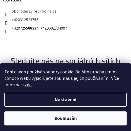
obchod
@
zvirecirodina.cz
+420312523756
+420725588334, +420602334007
Sledujte nás na sociálních sítích
Tento web používá soubory cookie. Dalším procházením
tohoto webu vyjadřujete souhlas s jejich používáním.. Více
informací
zde
.
Nastavení
Vytvořil Shoptet
Souhlasím
Copyright 2026
Zvířecí rodina
. Všechna práva vyhrazena.
Získejte slevu 100 Kč