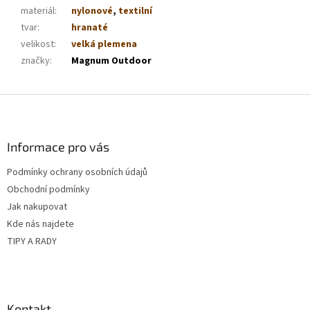
materiál
:
nylonové
,
textilní
tvar
:
hranaté
velikost
:
velká plemena
značky
:
Magnum Outdoor
Z
á
p
a
Informace pro vás
t
Podmínky ochrany osobních údajů
í
Obchodní podmínky
Jak nakupovat
Kde nás najdete
TIPY A RADY
Kontakt