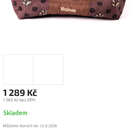
1 289 Kč
1 065 Kč bez DPH
Měrná
Skladem
cena:
Můžeme doručit do:
11.8.2026