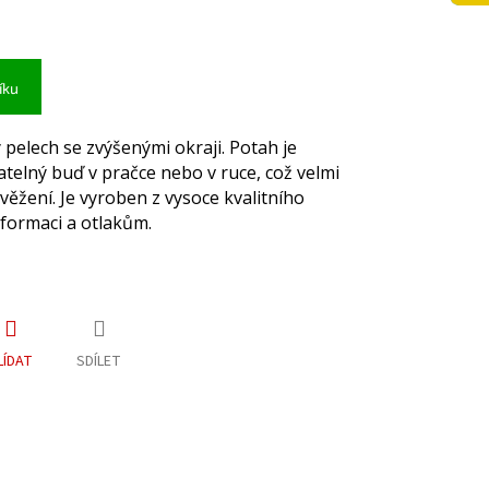
íku
pelech se zvýšenými okraji. Potah je
telný buď v pračce nebo v ruce, což velmi
věžení. Je vyroben z vysoce kvalitního
formaci a otlakům.
LÍDAT
SDÍLET