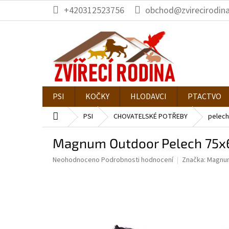
Přejít
+420312523756
obchod@zvirecirodina
na
obsah
PSI
KOČKY
HLODAVCI
PTACTVO
Domů
PSI
CHOVATELSKÉ POTŘEBY
pelech
Magnum Outdoor Pelech 75x6
Průměrné
Neohodnoceno
Podrobnosti hodnocení
Značka:
Magnu
hodnocení
produktu
je
0,0
z
5
hvězdiček.