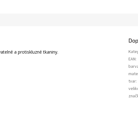
Dop
Kate
atelné a protiskluzné tkaniny.
EAN
:
barv
mater
tvar
:
velik
znač