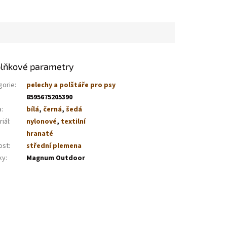
lňkové parametry
gorie
:
pelechy a polštáře pro psy
8595675205390
a
:
bílá
,
černá
,
šedá
iál
:
nylonové
,
textilní
hranaté
ost
:
střední plemena
ky
:
Magnum Outdoor