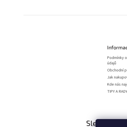
Z
á
p
a
t
Informac
í
Podmínky o
údajů
Obchodní 
Jak nakupo
Kde nás na
TIPY A RAD
Sledujte nás