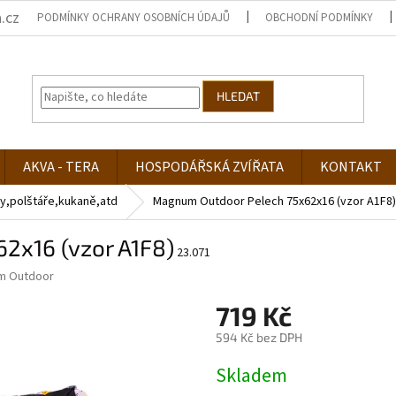
.cz
PODMÍNKY OCHRANY OSOBNÍCH ÚDAJŮ
OBCHODNÍ PODMÍNKY
HLEDAT
AKVA - TERA
HOSPODÁŘSKÁ ZVÍŘATA
KONTAKT
y,polštáře,kukaně,atd
Magnum Outdoor Pelech 75x62x16 (vzor A1F8)
2x16 (vzor A1F8)
23.071
m Outdoor
719 Kč
594 Kč bez DPH
Měrná
Skladem
cena: