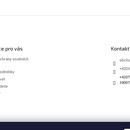
e pro vás
Kontakt
chrany osobních
obch
+4203
podmínky
+4207
vat
34007
jdete
Y
 na sociálních sítích