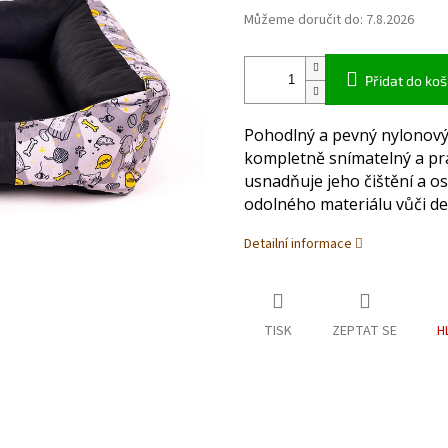
Můžeme doručit do:
7.8.2026
Přidat do koš
Pohodlný a pevný nylonový 
kompletně snímatelný a pra
usnadňuje jeho čištění a os
odolného materiálu vůči de
Detailní informace
TISK
ZEPTAT SE
H