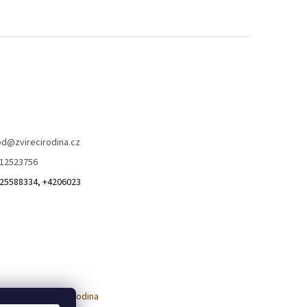
od
@
zvirecirodina.cz
12523756
25588334, +4206023