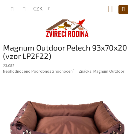
Přejít
NÁKUP
na
CZK
obsah
KOŠÍK
Magnum Outdoor Pelech 93x70x20
(vzor LP2F22)
23.082
Průměrné
Neohodnoceno
Podrobnosti hodnocení
Značka:
Magnum Outdoor
hodnocení
produktu
je
0,0
z
5
hvězdiček.