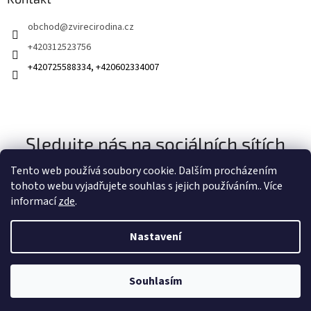
obchod
@
zvirecirodina.cz
+420312523756
+420725588334, +420602334007
Sledujte nás na sociálních sítích
Tento web používá soubory cookie. Dalším procházením
tohoto webu vyjadřujete souhlas s jejich používáním.. Více
informací
zde
.
Nastavení
Vytvořil Shoptet
Souhlasím
Copyright 2026
Zvířecí rodina
. Všechna práva vyhrazena.
Získejte slevu 100 Kč