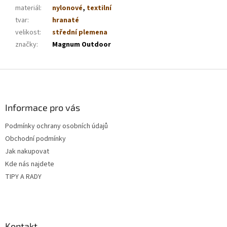
materiál
:
nylonové
,
textilní
tvar
:
hranaté
velikost
:
střední plemena
značky
:
Magnum Outdoor
Z
á
p
a
Informace pro vás
t
Podmínky ochrany osobních údajů
í
Obchodní podmínky
Jak nakupovat
Kde nás najdete
TIPY A RADY
Kontakt