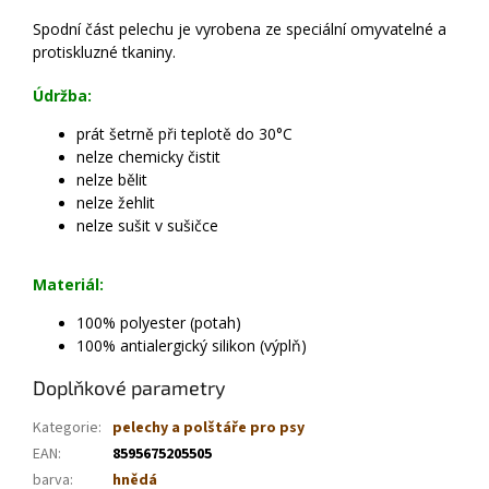
Spodní část pelechu je vyrobena ze speciální omyvatelné a
protiskluzné tkaniny.
Údržba:
prát šetrně při teplotě do 30°C
nelze chemicky čistit
nelze bělit
nelze žehlit
nelze sušit v sušičce
Materiál:
100% polyester (potah)
100% antialergický silikon (výplň)
Doplňkové parametry
Kategorie
:
pelechy a polštáře pro psy
EAN
:
8595675205505
barva
:
hnědá