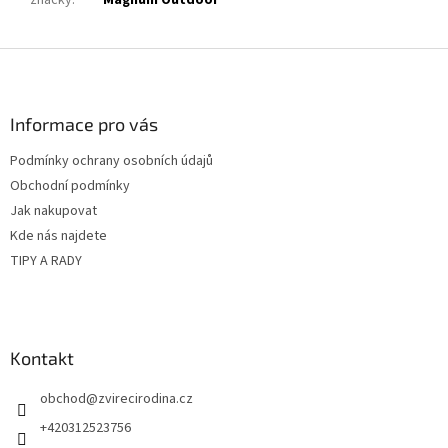
značky
:
Magnum Outdoor
Z
á
p
a
Informace pro vás
t
Podmínky ochrany osobních údajů
í
Obchodní podmínky
Jak nakupovat
Kde nás najdete
TIPY A RADY
Kontakt
obchod
@
zvirecirodina.cz
+420312523756