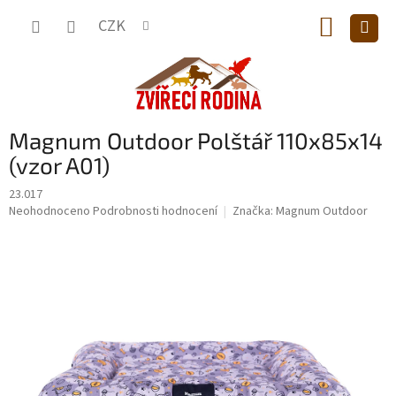
Přejít
NÁKUP
na
CZK
obsah
KOŠÍK
Magnum Outdoor Polštář 110x85x14
(vzor A01)
23.017
Průměrné
Neohodnoceno
Podrobnosti hodnocení
Značka:
Magnum Outdoor
hodnocení
produktu
je
0,0
z
5
hvězdiček.