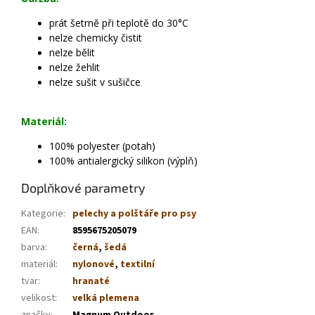
prát šetrně při teplotě do 30°C
nelze chemicky čistit
nelze bělit
nelze žehlit
nelze sušit v sušičce
Materiál:
100% polyester (potah)
100% antialergický silikon (výplň)
Doplňkové parametry
Kategorie
:
pelechy a polštáře pro psy
EAN
:
8595675205079
barva
:
černá
,
šedá
materiál
:
nylonové
,
textilní
tvar
:
hranaté
velikost
:
velká plemena