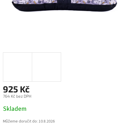
925 Kč
764 Kč bez DPH
Měrná
Skladem
cena:
Můžeme doručit do:
10.8.2026