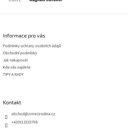
značky
:
Magnum Outdoor
Z
á
p
a
Informace pro vás
t
Podmínky ochrany osobních údajů
í
Obchodní podmínky
Jak nakupovat
Kde nás najdete
TIPY A RADY
Kontakt
obchod
@
zvirecirodina.cz
+420312523756