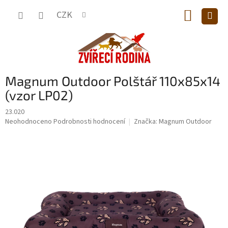
Přejít
NÁKUP
na
CZK
obsah
KOŠÍK
Magnum Outdoor Polštář 110x85x14
(vzor LP02)
23.020
Průměrné
Neohodnoceno
Podrobnosti hodnocení
Značka:
Magnum Outdoor
hodnocení
produktu
je
0,0
z
5
hvězdiček.