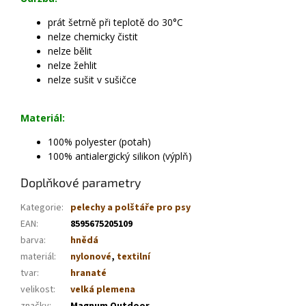
prát šetrně při teplotě do 30°C
nelze chemicky čistit
nelze bělit
nelze žehlit
nelze sušit v sušičce
Materiál:
100% polyester (potah)
100% antialergický silikon (výplň)
Doplňkové parametry
Kategorie
:
pelechy a polštáře pro psy
EAN
:
8595675205109
barva
:
hnědá
materiál
:
nylonové
,
textilní
tvar
:
hranaté
velikost
:
velká plemena