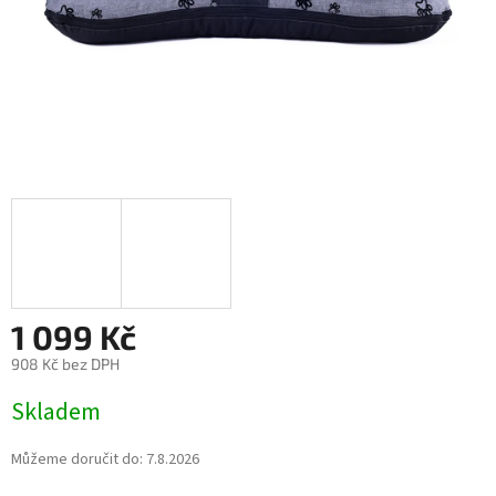
1 099 Kč
908 Kč bez DPH
Měrná
Skladem
cena:
Můžeme doručit do:
7.8.2026