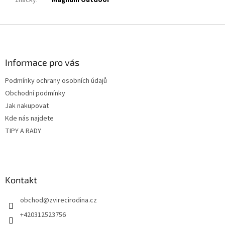
značky
:
Magnum Outdoor
Z
á
p
a
Informace pro vás
t
Podmínky ochrany osobních údajů
í
Obchodní podmínky
Jak nakupovat
Kde nás najdete
TIPY A RADY
Kontakt
obchod
@
zvirecirodina.cz
+420312523756