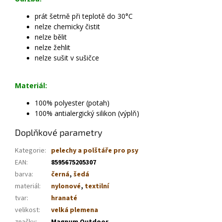
prát šetrně při teplotě do 30°C
nelze chemicky čistit
nelze bělit
nelze žehlit
nelze sušit v sušičce
Materiál:
100% polyester (potah)
100% antialergický silikon (výplň)
Doplňkové parametry
Kategorie
:
pelechy a polštáře pro psy
EAN
:
8595675205307
barva
:
černá
,
šedá
materiál
:
nylonové
,
textilní
tvar
:
hranaté
velikost
:
velká plemena