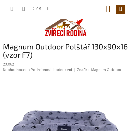
Přejít
NÁKUP
na
CZK
obsah
KOŠÍK
Magnum Outdoor Polštář 130x90x16
(vzor F7)
23.062
Průměrné
Neohodnoceno
Podrobnosti hodnocení
Značka:
Magnum Outdoor
hodnocení
produktu
je
0,0
z
5
hvězdiček.