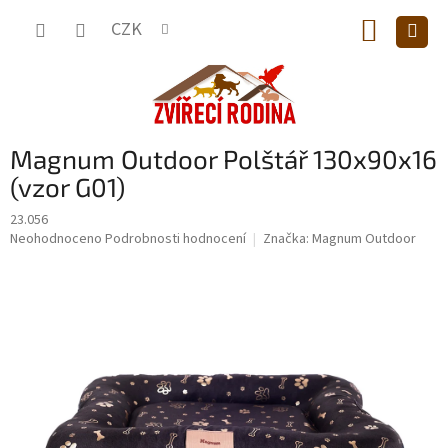
Přejít
NÁKUP
na
CZK
obsah
KOŠÍK
Magnum Outdoor Polštář 130x90x16
(vzor G01)
23.056
Průměrné
Neohodnoceno
Podrobnosti hodnocení
Značka:
Magnum Outdoor
hodnocení
produktu
je
0,0
z
5
hvězdiček.