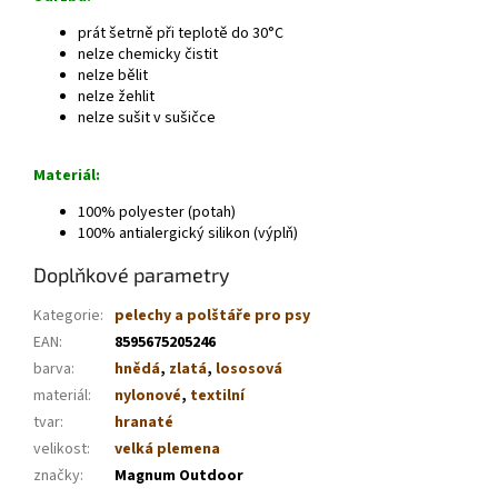
prát šetrně při teplotě do 30°C
nelze chemicky čistit
nelze bělit
nelze žehlit
nelze sušit v sušičce
Materiál:
100% polyester (potah)
100% antialergický silikon (výplň)
Doplňkové parametry
Kategorie
:
pelechy a polštáře pro psy
EAN
:
8595675205246
barva
:
hnědá
,
zlatá
,
lososová
materiál
:
nylonové
,
textilní
tvar
:
hranaté
velikost
:
velká plemena
značky
:
Magnum Outdoor