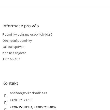
Z
á
p
a
Informace pro vás
t
Podmínky ochrany osobních údajů
í
Obchodní podmínky
Jak nakupovat
Kde nás najdete
TIPY A RADY
Kontakt
obchod
@
zvirecirodina.cz
+420312523756
+420725588334, +420602334007