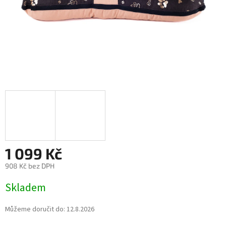
1 099 Kč
908 Kč bez DPH
Měrná
Skladem
cena:
Můžeme doručit do:
12.8.2026