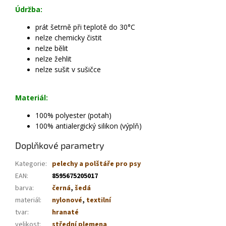
Údržba:
prát šetrně při teplotě do 30°C
nelze chemicky čistit
nelze bělit
nelze žehlit
nelze sušit v sušičce
Materiál:
100% polyester (potah)
100% antialergický silikon (výplň)
Doplňkové parametry
Kategorie
:
pelechy a polštáře pro psy
EAN
:
8595675205017
barva
:
černá
,
šedá
materiál
:
nylonové
,
textilní
tvar
:
hranaté
velikost
:
střední plemena