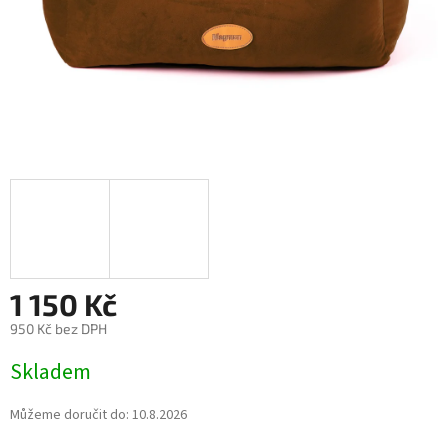
1 150 Kč
950 Kč bez DPH
Měrná
Skladem
cena:
Můžeme doručit do:
10.8.2026