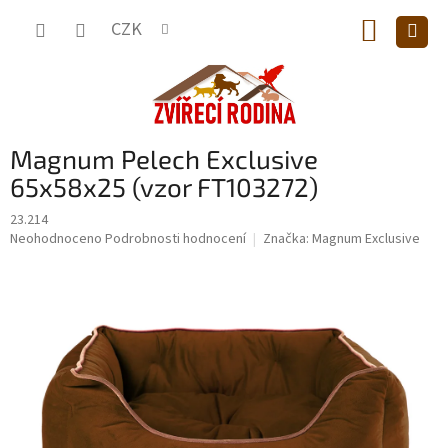
Přejít
NÁKUP
na
CZK
obsah
KOŠÍK
Magnum Pelech Exclusive
65x58x25 (vzor FT103272)
23.214
Průměrné
Neohodnoceno
Podrobnosti hodnocení
Značka:
Magnum Exclusive
hodnocení
produktu
je
0,0
z
5
hvězdiček.