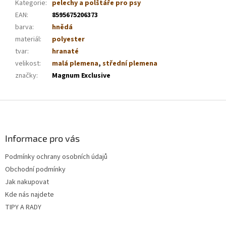
Kategorie
:
pelechy a polštáře pro psy
EAN
:
8595675206373
barva
:
hnědá
materiál
:
polyester
tvar
:
hranaté
velikost
:
malá plemena
,
střední plemena
značky
:
Magnum Exclusive
Z
á
p
a
Informace pro vás
t
Podmínky ochrany osobních údajů
í
Obchodní podmínky
Jak nakupovat
Kde nás najdete
TIPY A RADY