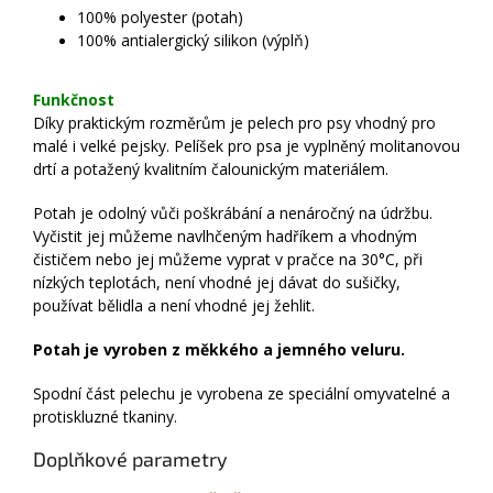
100% polyester (potah)
100% antialergický silikon (výplň)
Funkčnost
Díky praktickým rozměrům je pelech pro psy vhodný pro
malé i velké pejsky. Pelíšek pro psa je vyplněný molitanovou
drtí a potažený kvalitním čalounickým materiálem.
Potah je odolný vůči poškrábání a nenáročný na údržbu.
Vyčistit jej můžeme navlhčeným hadříkem a vhodným
čističem nebo jej můžeme vyprat v pračce na 30°C, při
nízkých teplotách, není vhodné jej dávat do sušičky,
používat bělidla a není vhodné jej žehlit.
Potah je vyroben z měkkého a jemného veluru.
Spodní část pelechu je vyrobena ze speciální omyvatelné a
protiskluzné tkaniny.
Doplňkové parametry