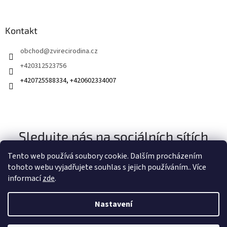
Kontakt
obchod
@
zvirecirodina.cz
+420312523756
+420725588334, +420602334007
Sledujte nás na sociálních sítích
Tento web používá soubory cookie. Dalším procházením
tohoto webu vyjadřujete souhlas s jejich používáním.. Více
informací
zde
.
Nastavení
Vytvořil Shoptet