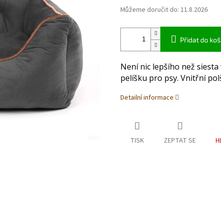
Můžeme doručit do:
11.8.2026
Přidat do koš
Není nic lepšího než sies
pelíšku pro psy. Vnitřní pol
Detailní informace
TISK
ZEPTAT SE
H