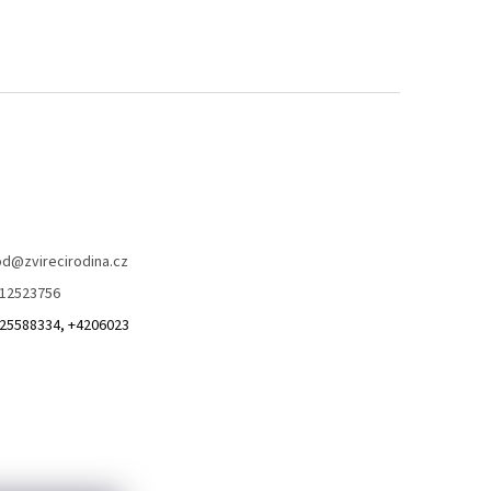
od
@
zvirecirodina.cz
12523756
25588334, +4206023