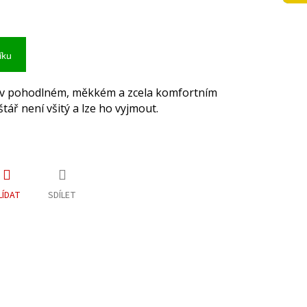
íku
ta v pohodlném, měkkém a zcela komfortním
štář není všitý a lze ho vyjmout.
LÍDAT
SDÍLET