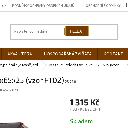
.cz
PODMÍNKY OCHRANY OSOBNÍCH ÚDAJŮ
OBCHODNÍ PODMÍNKY
HLEDAT
AKVA - TERA
HOSPODÁŘSKÁ ZVÍŘATA
KONTAKT
y,polštáře,kukaně,atd
Magnum Pelech Exclusive 78x65x25 (vzor FT02
x65x25 (vzor FT02)
23.216
 Exclusive
1 315 Kč
1 087 Kč bez DPH
Měrná
Skladem
cena: