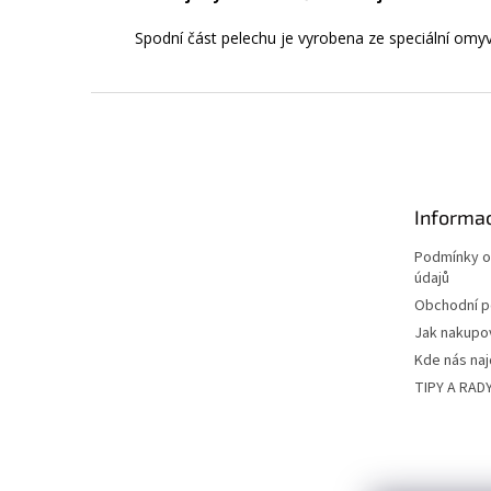
Spodní část pelechu je vyrobena ze speciální omyv
Z
á
p
a
t
Informac
í
Podmínky o
údajů
Obchodní 
Jak nakupo
Kde nás na
TIPY A RAD