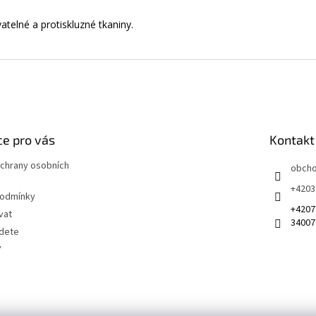
atelné a protiskluzné tkaniny.
e pro vás
Kontakt
chrany osobních
obch
+4203
podmínky
+4207
vat
34007
jdete
Y