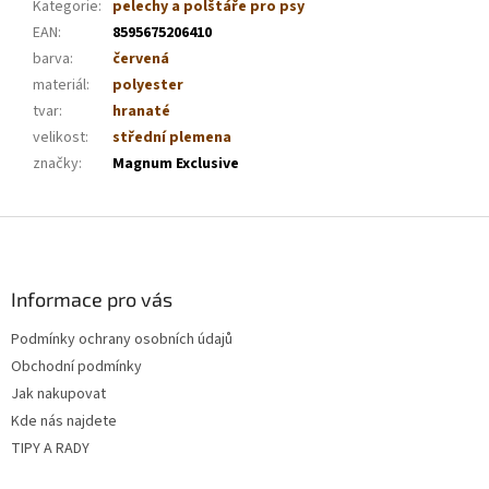
Kategorie
:
pelechy a polštáře pro psy
EAN
:
8595675206410
barva
:
červená
materiál
:
polyester
tvar
:
hranaté
velikost
:
střední plemena
značky
:
Magnum Exclusive
Z
á
p
a
Informace pro vás
t
Podmínky ochrany osobních údajů
í
Obchodní podmínky
Jak nakupovat
Kde nás najdete
TIPY A RADY