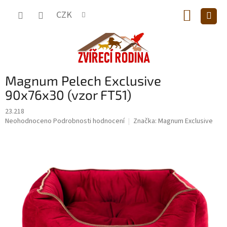
Přejít
NÁKUP
na
CZK
obsah
KOŠÍK
Magnum Pelech Exclusive
90x76x30 (vzor FT51)
23.218
Průměrné
Neohodnoceno
Podrobnosti hodnocení
Značka:
Magnum Exclusive
hodnocení
produktu
je
0,0
z
5
hvězdiček.