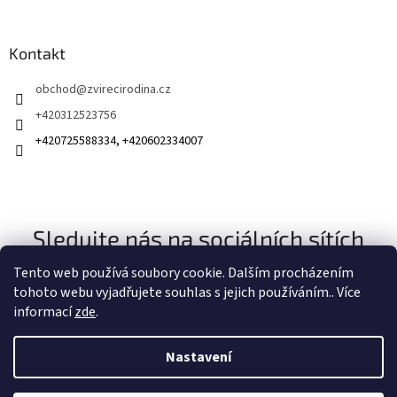
Kontakt
obchod
@
zvirecirodina.cz
+420312523756
+420725588334, +420602334007
Sledujte nás na sociálních sítích
Tento web používá soubory cookie. Dalším procházením
tohoto webu vyjadřujete souhlas s jejich používáním.. Více
informací
zde
.
Nastavení
Vytvořil Shoptet