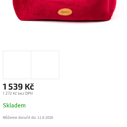
1 539 Kč
1 272 Kč bez DPH
Měrná
Skladem
cena:
Můžeme doručit do:
11.8.2026