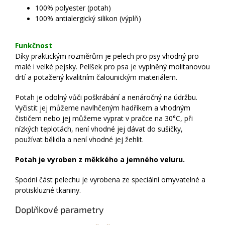
100% polyester (potah)
100% antialergický silikon (výplň)
Funkčnost
Díky praktickým rozměrům je pelech pro psy vhodný pro
malé i velké pejsky. Pelíšek pro psa je vyplněný molitanovou
drtí a potažený kvalitním čalounickým materiálem.
Potah je odolný vůči poškrábání a nenáročný na údržbu.
Vyčistit jej můžeme navlhčeným hadříkem a vhodným
čističem nebo jej můžeme vyprat v pračce na 30°C, při
nízkých teplotách, není vhodné jej dávat do sušičky,
používat bělidla a není vhodné jej žehlit.
Potah je vyroben z měkkého a jemného veluru.
Spodní část pelechu je vyrobena ze speciální omyvatelné a
protiskluzné tkaniny.
Doplňkové parametry