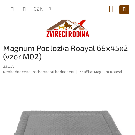
Přejít
NÁKUP
na
CZK
obsah
KOŠÍK
Magnum Podložka Roayal 68x45x2
(vzor M02)
23.119
Průměrné
Neohodnoceno
Podrobnosti hodnocení
Značka:
Magnum Roayal
hodnocení
produktu
je
0,0
z
5
hvězdiček.