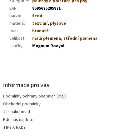
Kategorie
:
pelechy a polštáře pro psy
EAN
:
8595675205871
barva
:
šedá
materiál
:
textilní
,
plyšové
tvar
:
hranaté
velikost
:
malá plemena
,
střední plemena
značky
:
Magnum Roayal
Z
á
p
a
Informace pro vás
t
Podmínky ochrany osobních údajů
í
Obchodní podmínky
Jak nakupovat
Kde nás najdete
TIPY A RADY