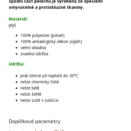
Spodní část pelechu je vyrobena ze specielní
omyvatelné a protiskluzné tkaniny.
Materiál:
plyš
100% polyester (potah)
100% antialergický silikon (výplň)
velmi skladná
snadná údržba
Údržba:
prát šetrně při teplotě do 30°C
nelze chemicky čistit
nelze bělit
nelze žehlit
nelze sušit v sušičce
Doplňkové parametry