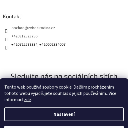
Kontakt
obchod
@
zvirecirodina.cz
+420312523756
+420725588334, +420602334007
Sledujte nás na sociálních sítích
Tento web používá soubory cookie. Dalším procházením
tohoto webu vyjadřujete souhlas s jejich používáním.. Více
informací
zde
.
Nastavení
Vytvořil Shoptet