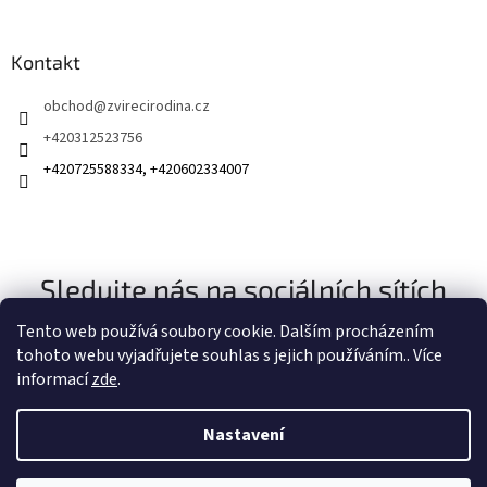
Kontakt
obchod
@
zvirecirodina.cz
+420312523756
+420725588334, +420602334007
Sledujte nás na sociálních sítích
Tento web používá soubory cookie. Dalším procházením
tohoto webu vyjadřujete souhlas s jejich používáním.. Více
informací
zde
.
Nastavení
Vytvořil Shoptet