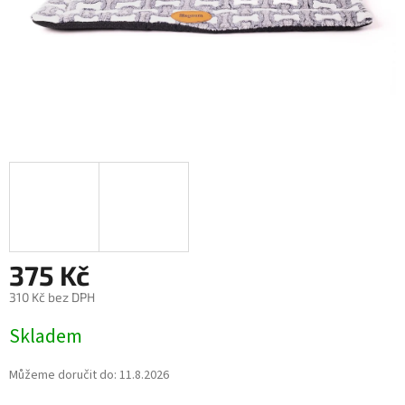
375 Kč
310 Kč bez DPH
Měrná
Skladem
cena:
Můžeme doručit do:
11.8.2026