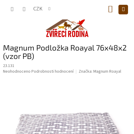
Přejít
NÁKUP
na
CZK
obsah
KOŠÍK
Magnum Podložka Roayal 76x48x2
(vzor PB)
23.131
Průměrné
Neohodnoceno
Podrobnosti hodnocení
Značka:
Magnum Roayal
hodnocení
produktu
je
0,0
z
5
hvězdiček.