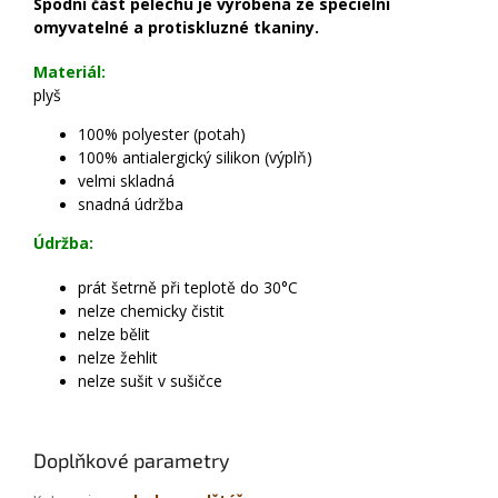
Spodní část pelechu je vyrobena ze specielní
omyvatelné a protiskluzné tkaniny.
Materiál:
plyš
100% polyester (potah)
100% antialergický silikon (výplň)
velmi skladná
snadná údržba
Údržba:
prát šetrně při teplotě do 30°C
nelze chemicky čistit
nelze bělit
nelze žehlit
nelze sušit v sušičce
Doplňkové parametry