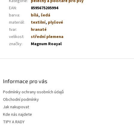
Kategorie
:
pelechy a polštáře pro psy
EAN
:
8595675205994
barva
:
bílá
,
šedá
materiál
:
textilní
,
plyšové
tvar
:
hranaté
velikost
:
střední plemena
značky
:
Magnum Roayal
Z
á
p
a
Informace pro vás
t
Podmínky ochrany osobních údajů
í
Obchodní podmínky
Jak nakupovat
Kde nás najdete
TIPY A RADY