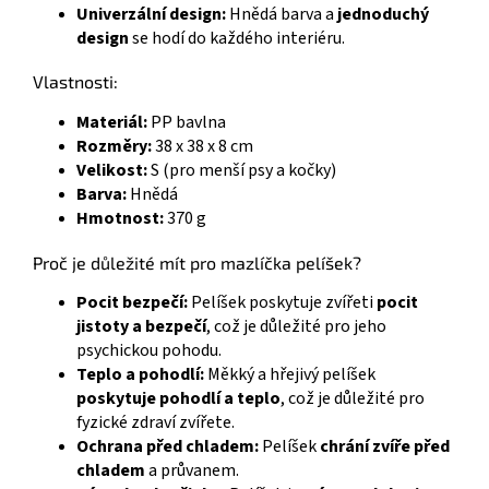
Univerzální design:
Hnědá barva a
jednoduchý
design
se hodí do každého interiéru.
Vlastnosti:
Materiál:
PP bavlna
Rozměry:
38 x 38 x 8 cm
Velikost:
S (pro menší psy a kočky)
Barva:
Hnědá
Hmotnost:
370 g
Proč je důležité mít pro mazlíčka pelíšek?
Pocit bezpečí:
Pelíšek poskytuje zvířeti
pocit
jistoty a bezpečí
, což je důležité pro jeho
psychickou pohodu.
Teplo a pohodlí:
Měkký a hřejivý pelíšek
poskytuje pohodlí a teplo
, což je důležité pro
fyzické zdraví zvířete.
Ochrana před chladem:
Pelíšek
chrání zvíře před
chladem
a průvanem.