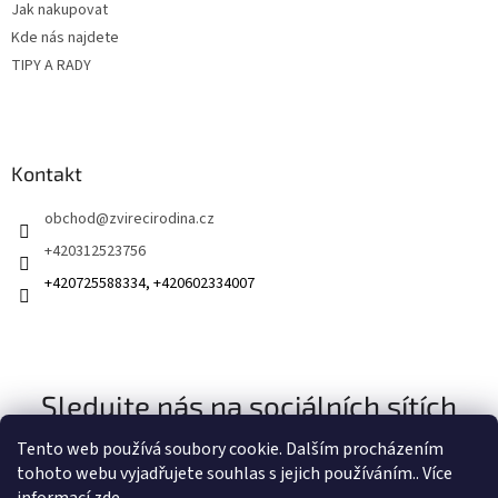
Jak nakupovat
Kde nás najdete
TIPY A RADY
Kontakt
obchod
@
zvirecirodina.cz
+420312523756
+420725588334, +420602334007
Sledujte nás na sociálních sítích
Tento web používá soubory cookie. Dalším procházením
tohoto webu vyjadřujete souhlas s jejich používáním.. Více