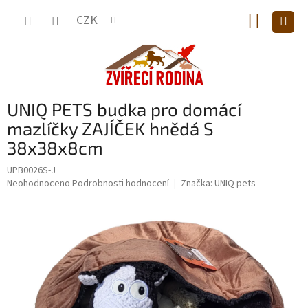
Přejít
NÁKUP
na
CZK
obsah
KOŠÍK
UNIQ PETS budka pro domácí
mazlíčky ZAJÍČEK hnědá S
38x38x8cm
UPB0026S-J
Průměrné
Neohodnoceno
Podrobnosti hodnocení
Značka:
UNIQ pets
hodnocení
produktu
je
0,0
z
5
hvězdiček.