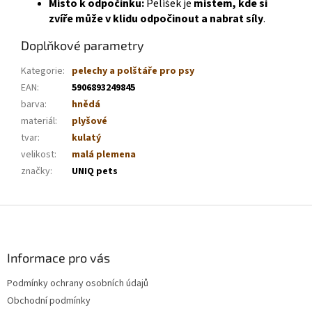
Místo k odpočinku:
Pelíšek je
místem, kde si
zvíře může v klidu odpočinout a nabrat síly
.
Doplňkové parametry
Kategorie
:
pelechy a polštáře pro psy
EAN
:
5906893249845
barva
:
hnědá
materiál
:
plyšové
tvar
:
kulatý
velikost
:
malá plemena
značky
:
UNIQ pets
Z
á
p
a
Informace pro vás
t
Podmínky ochrany osobních údajů
í
Obchodní podmínky