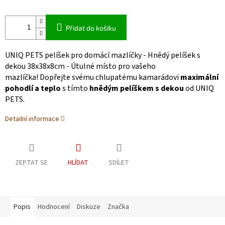
Přidat do košíku
UNIQ PETS pelíšek pro domácí mazlíčky - Hnědý pelíšek s
dekou 38x38x8cm - Útulné místo pro vašeho
mazlíčka! Dopřejte svému chlupatému kamarádovi
maximální
pohodlí a teplo
s tímto
hnědým pelíškem s dekou
od UNIQ
PETS.
Detailní informace
ZEPTAT SE
HLÍDAT
SDÍLET
Popis
Hodnocení
Diskuze
Značka