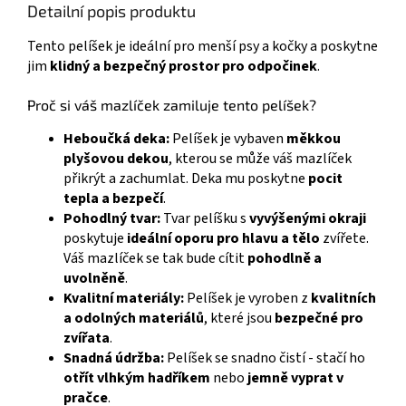
Detailní popis produktu
Tento pelíšek je ideální pro menší psy a kočky a poskytne
jim
klidný a bezpečný prostor pro odpočinek
.
Proč si váš mazlíček zamiluje tento pelíšek?
Heboučká deka:
Pelíšek je vybaven
měkkou
plyšovou dekou
, kterou se může váš mazlíček
přikrýt a zachumlat. Deka mu poskytne
pocit
tepla a bezpečí
.
Pohodlný tvar:
Tvar pelíšku s
vyvýšenými okraji
poskytuje
ideální oporu pro hlavu a tělo
zvířete.
Váš mazlíček se tak bude cítit
pohodlně a
uvolněně
.
Kvalitní materiály:
Pelíšek je vyroben z
kvalitních
a odolných materiálů
, které jsou
bezpečné pro
zvířata
.
Snadná údržba:
Pelíšek se snadno čistí - stačí ho
otřít vlhkým hadříkem
nebo
jemně vyprat v
pračce
.