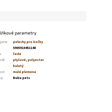
lňkové parametry
gorie
:
pelechy pro kočky
5905910451148
a
:
šedá
iál
:
plyšové
,
polyester
kulatý
ost
:
malá plemena
ky
:
Bubu pets