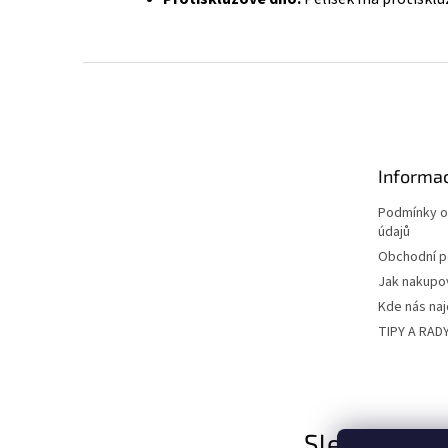
Z
á
p
a
t
Informac
í
Podmínky o
údajů
Obchodní 
Jak nakupo
Kde nás na
TIPY A RAD
Sledujte nás