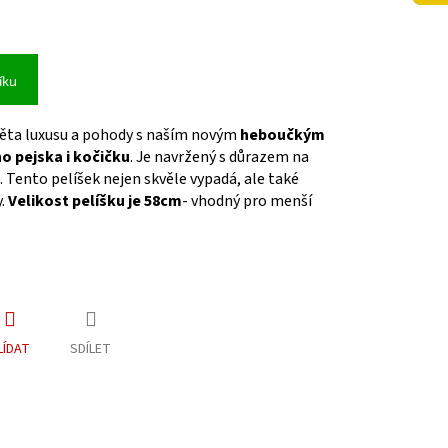
íku
ěta luxusu a pohody s naším novým
heboučkým
o pejska i kočičku
. Je navržený s důrazem na
. Tento pelíšek nejen skvěle vypadá, ale také
y.
Velikost pelíšku je 58cm
- vhodný pro menší
LÍDAT
SDÍLET