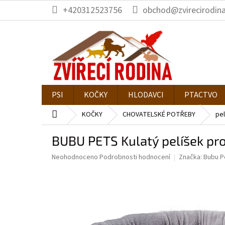
Přejít
+420312523756
obchod@zvirecirodina
na
obsah
PSI
KOČKY
HLODAVCI
PTACTVO
Domů
KOČKY
CHOVATELSKÉ POTŘEBY
pel
BUBU PETS Kulatý pelíšek p
Průměrné
Neohodnoceno
Podrobnosti hodnocení
Značka:
Bubu P
hodnocení
produktu
je
0,0
z
5
hvězdiček.