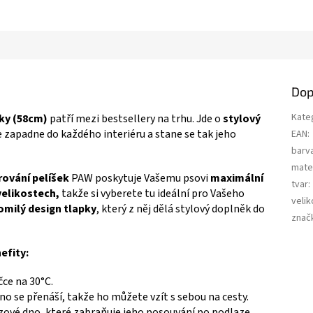
Dop
Kate
ky (58cm)
patří mezi bestsellery na trhu. Jde o
stylový
le zapadne do každého interiéru a stane se tak jeho
EAN
:
barv
mater
ování pelíšek
PAW poskytuje Vašemu psovi
maximální
tvar
:
velikostech,
takže si vyberete tu ideální pro Vašeho
velik
omilý design tlapky
, který z něj dělá stylový doplněk do
znač
efity:
čce na 30°C.
no se přenáší, takže ho můžete vzít s sebou na cesty.
zové dno, které zabraňuje jeho posouvání po podlaze.