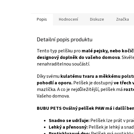
Popis
Hodnocení
Diskuze
Značka
Detailní popis produktu
Tento typ pelíšku pro
malé pejsky, nebo kočič
designový doplněk do vašeho domova
. Skvě
nenahraditelnou součástí.
Díky svému
kulatému tvaru a měkkému polstr
pohodlí a oporu.
Pelíšek je dostupný
ve třech 
mazlíčka. A co je nejdůležitější, pelíšek má
rozt
Vašeho domova.
BUBU PETS Oválný pelíšek PAW má i další ben
Snadno se udržuje:
Pelíšek lze prát v pra
Lehký a přenosný:
Pelíšek je lehký a snad
Protiskluzové dno:
Pelíšek má protisklu