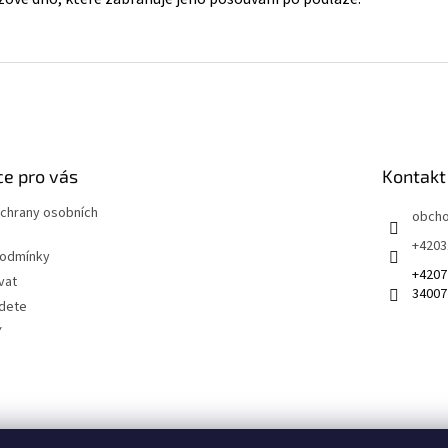
e pro vás
Kontakt
chrany osobních
obch
+4203
podmínky
+4207
vat
34007
jdete
Y
 na sociálních sítích