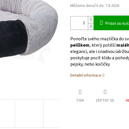
Můžeme doručit do:
7.8.2026
Přidat do koš
Ponořte svého mazlíčka do sv
pelíškem
, který potěší
maléh
eleganci, ale i snadnou údržbu
poskytuje pocit klidu a pohod
pejsky, nebo kočičky.
Detailní informace
TISK
ZEPTAT SE
H