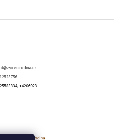
od
@
zvirecirodina.cz
12523756
25588334, +4206023