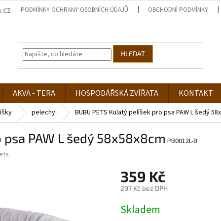
.cz
PODMÍNKY OCHRANY OSOBNÍCH ÚDAJŮ
OBCHODNÍ PODMÍNKY
HLEDAT
AKVA - TERA
HOSPODÁŘSKÁ ZVÍŘATA
KONTAKT
íšky
pelechy
BUBU PETS Kulatý pelíšek pro psa PAW L šedý 58
ro psa PAW L šedý 58x58x8cm
PB0012L-B
ets
359 Kč
297 Kč bez DPH
Měrná
Skladem
cena: