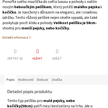
Ponořte svého mazlíčka do světa luxusu a pohody s naším
novým
heboučkým pelíškem
, který potěší
malého pejska i
kočičku
. Je navržený s důrazem na eleganci, ale i snadnou
údržbu. Tento růžový pelíšek nejen skvěle vypadá, ale také
poskytuje pocit klidu a pohody.
Velikost pelíšku je 58cm-
vhodný pro
menší pejsky, nebo kočičky.
Detailní informace
ZEPTAT SE
HLÍDAT
SDÍLET
Popis
Hodnocení
Diskuze
Značka
Detailní popis produktu
Tento typ pelíšku pro
malé pejsky, nebo
kočičky(58cm)
patří mezi bestsellery na trhu. Jde o