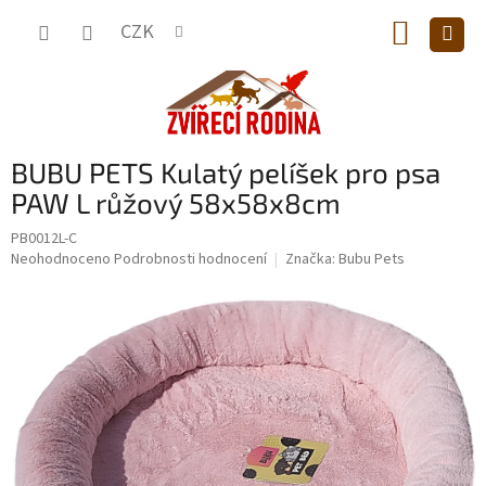
Přejít
NÁKUP
na
CZK
obsah
KOŠÍK
BUBU PETS Kulatý pelíšek pro psa
PAW L růžový 58x58x8cm
PB0012L-C
Průměrné
Neohodnoceno
Podrobnosti hodnocení
Značka:
Bubu Pets
hodnocení
produktu
je
0,0
z
5
hvězdiček.