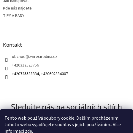
Jak nakupovat
Kde nás najdete
TIPY A RADY
Kontakt
obchod
@
zvirecirodina.cz
+420312523756
+420725588334, +420602334007
Sledujte nás na sociálních sítích
Tento web používá soubory cookie. Dalším procházením
tohoto webu vyjadřujete souhlas s jejich používáním.. Více
informací
zde
.