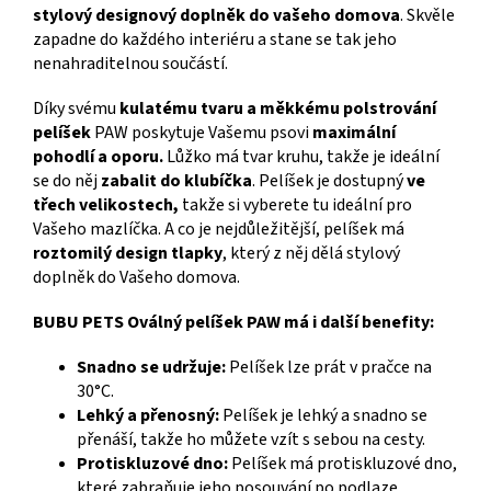
stylový designový doplněk do vašeho domova
. Skvěle
zapadne do každého interiéru a stane se tak jeho
nenahraditelnou součástí.
Díky svému
kulatému tvaru a měkkému polstrování
pelíšek
PAW poskytuje Vašemu psovi
maximální
pohodlí a oporu.
Lůžko má tvar kruhu, takže je ideální
se do něj
zabalit do klubíčka
. Pelíšek je dostupný
ve
třech velikostech,
takže si vyberete tu ideální pro
Vašeho mazlíčka. A co je nejdůležitější, pelíšek má
roztomilý design tlapky
, který z něj dělá stylový
doplněk do Vašeho domova.
BUBU PETS Oválný pelíšek PAW má i další benefity:
Snadno se udržuje:
Pelíšek lze prát v pračce na
30°C.
Lehký a přenosný:
Pelíšek je lehký a snadno se
přenáší, takže ho můžete vzít s sebou na cesty.
Protiskluzové dno:
Pelíšek má protiskluzové dno,
které zabraňuje jeho posouvání po podlaze.