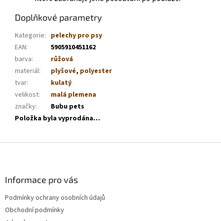
Doplňkové parametry
Kategorie
:
pelechy pro psy
EAN
:
5905910451162
barva
:
růžová
materiál
:
plyšové
,
polyester
tvar
:
kulatý
velikost
:
malá plemena
značky
:
Bubu pets
Položka byla vyprodána…
Z
á
p
a
Informace pro vás
t
Podmínky ochrany osobních údajů
í
Obchodní podmínky