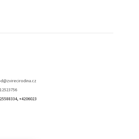
od
@
zvirecirodina.cz
12523756
25588334, +4206023