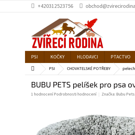
Přejít
+420312523756
obchod@zvirecirodina
na
obsah
PSI
KOČKY
HLODAVCI
PTACTVO
Domů
PSI
CHOVATELSKÉ POTŘEBY
pelech
BUBU PETS pelíšek pro psa 
Průměrné
1 hodnocení
Podrobnosti hodnocení
Značka:
Bubu Pets
hodnocení
produktu
je
5,0
z
5
hvězdiček.