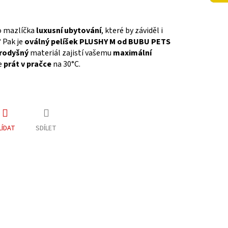
o mazlíčka
luxusní ubytování
, které by záviděl i
 Pak je
oválný pelíšek PLUSHY M od BUBU PETS
rodyšný
materiál zajistí vašemu
maximální
še
prát v pračce
na 30°C.
LÍDAT
SDÍLET