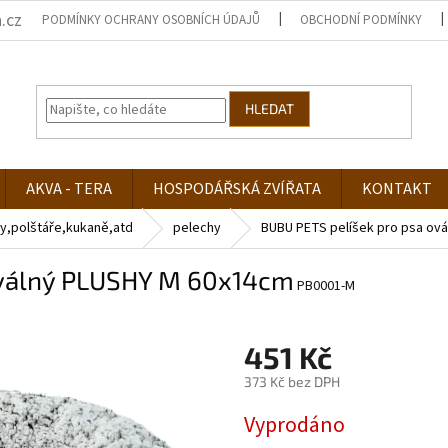
.cz
PODMÍNKY OCHRANY OSOBNÍCH ÚDAJŮ
OBCHODNÍ PODMÍNKY
HLEDAT
AKVA - TERA
HOSPODÁŘSKÁ ZVÍŘATA
KONTAKT
y,polštáře,kukaně,atd
pelechy
BUBU PETS pelíšek pro psa ov
oválný PLUSHY M 60x14cm
PB0001-M
451 Kč
373 Kč bez DPH
Měrná
Vyprodáno
cena: