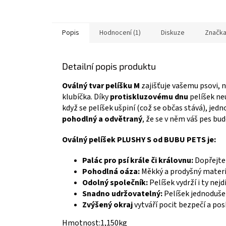
Popis
Hodnocení (1)
Diskuze
Značk
Detailní popis produktu
Oválný tvar pelíšku M
zajišťuje vašemu psovi, 
klubíčka. Díky
protiskluzovému dnu
pelíšek ne
když se pelíšek ušpiní (což se občas stává), jed
pohodlný a odvětraný
, že se v něm váš pes bu
Oválný pelíšek PLUSHY S od BUBU PETS je:
Palác pro psí krále či královnu:
Dopřejte 
Pohodlná oáza:
Měkký a prodyšný materiá
Odolný společník:
Pelíšek vydrží i ty nejdi
Snadno udržovatelný:
Pelíšek jednoduše 
Zvýšený okraj
vytváří pocit bezpečí a pos
Hmotnost:1,150kg