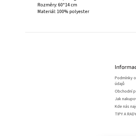
Rozměry: 60*14 cm
Materiál: 100% polyester
Z
á
p
a
t
Informac
í
Podmínky o
údajů
Obchodní 
Jak nakupo
Kde nás na
TIPY A RAD