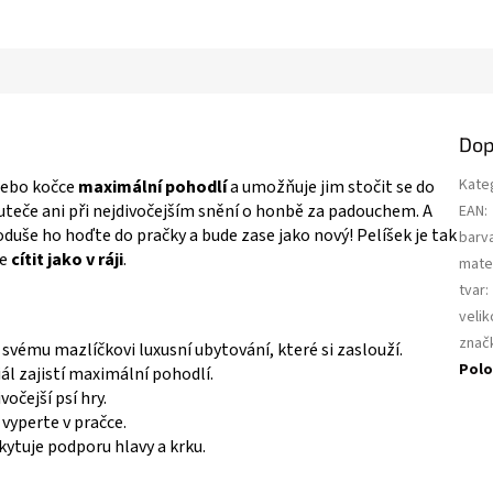
a
Dop
Kate
nebo kočce
maximální pohodlí
a umožňuje jim stočit se do
uteče ani při nejdivočejším snění o honbě za padouchem. A
EAN
:
noduše ho hoďte do pračky a bude zase jako nový! Pelíšek je tak
barv
de
cítit jako v ráji
.
mater
tvar
:
velik
znač
svému mazlíčkovi luxusní ubytování, které si zaslouží.
Polo
l zajistí maximální pohodlí.
vočejší psí hry.
vyperte v pračce.
kytuje podporu hlavy a krku.