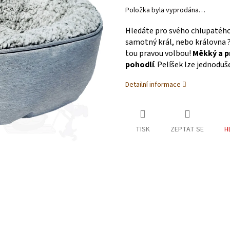
Položka byla vyprodána…
Hledáte pro svého chlupatéh
samotný král, nebo královna ?
tou pravou volbou!
Měkký a p
pohodlí
. Pelíšek lze jednodu
Detailní informace
TISK
ZEPTAT SE
H