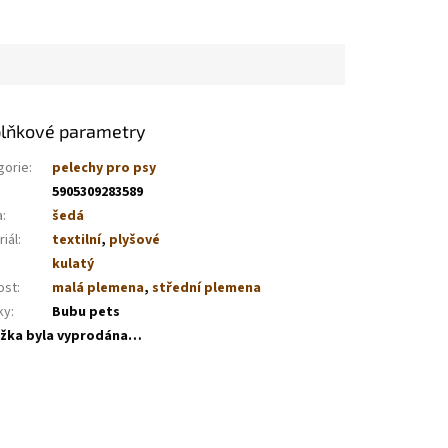
lňkové parametry
gorie
:
pelechy pro psy
5905309283589
a
:
šedá
iál
:
textilní
,
plyšové
kulatý
ost
:
malá plemena
,
střední plemena
ky
:
Bubu pets
žka byla vyprodána…