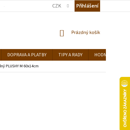
CZK
Přihlášení
JAK NAKUPOVAT
KDE NÁS NAJDETE
TIPY A RADY
NÁKUPNÍ
Prázdný košík
KOŠÍK
DOPRAVA A PLATBY
TIPY A RADY
HODNOCENÍ OB
álný PLUSHY M 60x14cm