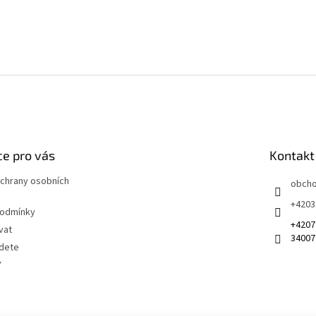
e pro vás
Kontakt
chrany osobních
obch
+4203
podmínky
+4207
vat
34007
jdete
Y