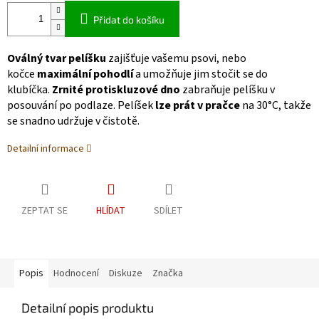
Přidat do košíku
Oválný tvar pelíšku
zajišťuje vašemu psovi, nebo
kočce
maximální pohodlí
a umožňuje jim stočit se do
klubíčka.
Zrnité protiskluzové dno
zabraňuje pelíšku v
posouvání po podlaze. Pelíšek
lze prát v pračce
na 30°C, takže
se snadno udržuje v čistotě.
Detailní informace
ZEPTAT SE
HLÍDAT
SDÍLET
Popis
Hodnocení
Diskuze
Značka
Detailní popis produktu