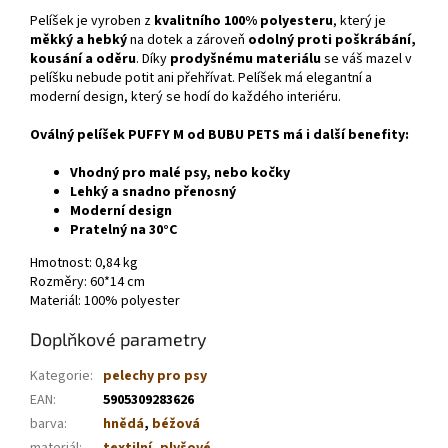
Pelíšek je vyroben z
kvalitního 100% polyesteru
, který je
měkký a hebký
na dotek a zároveň
odolný proti poškrábání,
kousání a oděru
. Díky
prodyšnému materiálu
se váš mazel v
pelíšku nebude potit ani přehřívat. Pelíšek má elegantní a
moderní design, který se hodí do každého interiéru.
Oválný pelíšek PUFFY M od BUBU PETS má i další benefity:
Vhodný pro malé psy, nebo kočky
Lehký a snadno přenosný
Moderní design
Pratelný na 30°C
Hmotnost: 0,84 kg
Rozměry: 60*14 cm
Materiál: 100% polyester
Doplňkové parametry
Kategorie
:
pelechy pro psy
EAN
:
5905309283626
barva
:
hnědá
,
béžová