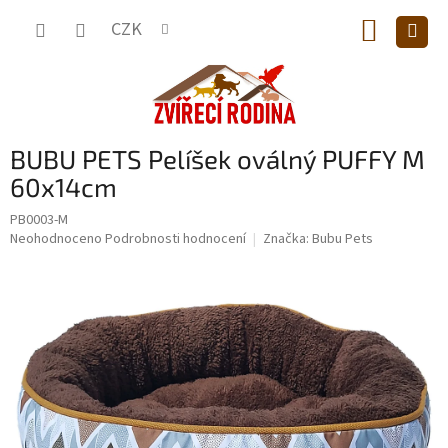
Přejít
NÁKUP
na
CZK
obsah
KOŠÍK
BUBU PETS Pelíšek oválný PUFFY M
60x14cm
PB0003-M
Průměrné
Neohodnoceno
Podrobnosti hodnocení
Značka:
Bubu Pets
hodnocení
produktu
je
0,0
z
5
hvězdiček.