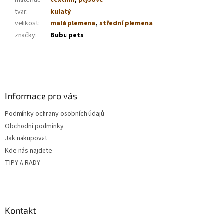
materiál
:
textilní
,
plyšové
tvar
:
kulatý
velikost
:
malá plemena
,
střední plemena
značky
:
Bubu pets
Z
á
p
a
Informace pro vás
t
Podmínky ochrany osobních údajů
í
Obchodní podmínky
Jak nakupovat
Kde nás najdete
TIPY A RADY
Kontakt