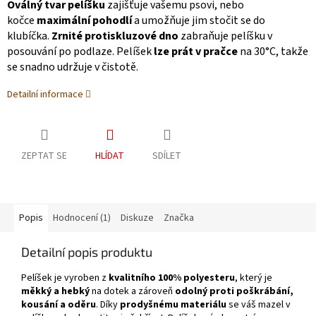
Oválný tvar pelíšku
zajišťuje vašemu psovi, nebo
kočce
maximální pohodlí
a umožňuje jim stočit se do
klubíčka.
Zrnité protiskluzové dno
zabraňuje pelíšku v
posouvání po podlaze. Pelíšek
lze prát v pračce
na 30°C, takže
se snadno udržuje v čistotě.
Detailní informace
ZEPTAT SE
HLÍDAT
SDÍLET
Popis
Hodnocení (1)
Diskuze
Značka
Detailní popis produktu
Pelíšek je vyroben z
kvalitního 100% polyesteru
, který je
měkký a hebký
na dotek a zároveň
odolný proti poškrábání,
kousání a oděru
. Díky
prodyšnému materiálu
se váš mazel v