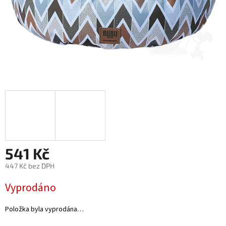
541 Kč
447 Kč bez DPH
Měrná
Vyprodáno
cena:
Položka byla vyprodána…