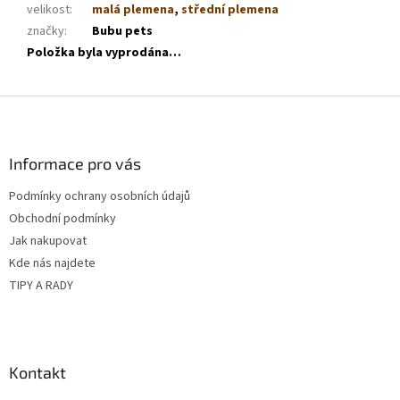
velikost
:
malá plemena
,
střední plemena
značky
:
Bubu pets
Položka byla vyprodána…
Z
á
p
a
Informace pro vás
t
Podmínky ochrany osobních údajů
í
Obchodní podmínky
Jak nakupovat
Kde nás najdete
TIPY A RADY
Kontakt