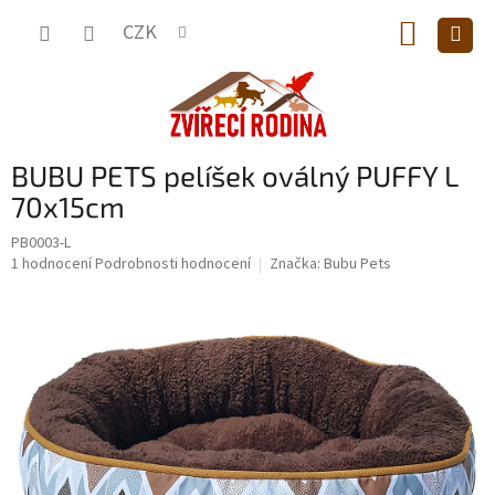
Přejít
NÁKUP
na
CZK
obsah
KOŠÍK
BUBU PETS pelíšek oválný PUFFY L
70x15cm
PB0003-L
Průměrné
1 hodnocení
Podrobnosti hodnocení
Značka:
Bubu Pets
hodnocení
produktu
je
5,0
z
5
hvězdiček.