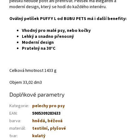
pelíšku nebude potit ani přehřívat. Pelíšek má elegantní a
moderní design, který se hodí do každého interiéru.
Oválný pelíšek PUFFY L od BUBU PETS má i další benefity:
Vhodný pro malé psy, nebo kočky
Lehký a snadno přenosný
Moderní design
Pratelný na 30°C
Celková hmotnost
1433 g
Objem
33,02 dm3
Doplňkové parametry
Kategorie
:
pelechy pro psy
EAN
:
5905309283633
barva
:
hnědá
,
béžová
materiál
:
textilní
,
plyšové
tvar
:
kulatý