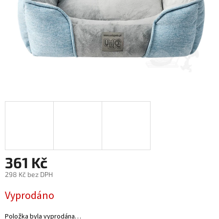
361 Kč
298 Kč bez DPH
Měrná
Vyprodáno
cena:
Položka byla vyprodána…