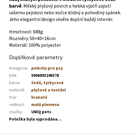
barvě
. Měkký plyšový povrch a hebká výplň zajistí
vašemu pejskovi nebo kočce klidný a pohodlný spánek.
Jeho elegantní design skvěle doplní každý interiér.
Hmotnost: 688g
Rozměry: 50×40×16cm
Materiál: 100% polyester
Doplňkové parametry
Kategorie
:
pelechy pro psy
EAN
:
5906893240378
barva
:
šedá
,
tyrkysová
materiál
:
plyšové a textilní
tvar
:
hranaté
velikost
:
malá plemena
značky
:
UNIQ pets
Položka byla vyprodána…