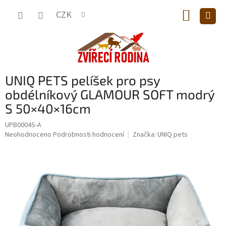
Přejít
NÁKUP
na
CZK
obsah
KOŠÍK
UNIQ PETS pelíšek pro psy
obdélníkový GLAMOUR SOFT modrý
S 50×40×16cm
UPB0004S-A
Průměrné
Neohodnoceno
Podrobnosti hodnocení
Značka:
UNIQ pets
hodnocení
produktu
je
0,0
z
5
hvězdiček.