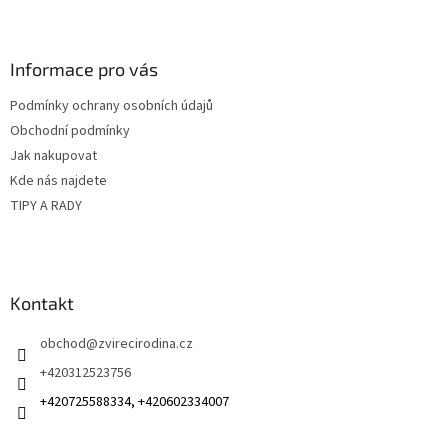
Z
á
p
a
Informace pro vás
t
Podmínky ochrany osobních údajů
í
Obchodní podmínky
Jak nakupovat
Kde nás najdete
TIPY A RADY
Kontakt
obchod
@
zvirecirodina.cz
+420312523756
+420725588334, +420602334007