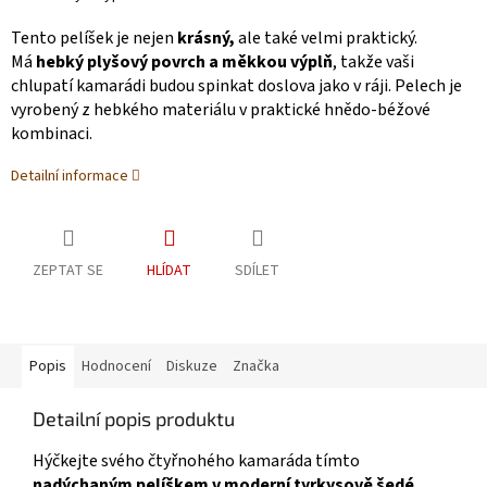
Tento pelíšek je nejen
krásný,
ale také velmi praktický.
Má
hebký plyšový povrch a měkkou výplň
, takže vaši
chlupatí kamarádi budou spinkat doslova jako v ráji. Pelech je
vyrobený z hebkého materiálu v praktické hnědo-béžové
kombinaci.
Detailní informace
ZEPTAT SE
HLÍDAT
SDÍLET
Popis
Hodnocení
Diskuze
Značka
Detailní popis produktu
Hýčkejte svého čtyřnohého kamaráda tímto
nadýchaným pelíškem v moderní tyrkysově šedé