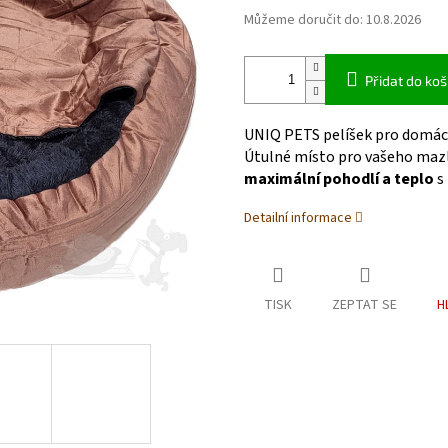
Můžeme doručit do:
10.8.2026
Přidat do koš
UNIQ PETS pelíšek pro domácí
Útulné místo pro vašeho maz
maximální pohodlí a teplo
s
Detailní informace
TISK
ZEPTAT SE
H