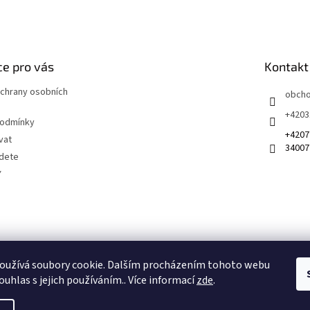
e pro vás
Kontakt
chrany osobních
obch
+4203
podmínky
+4207
vat
34007
jdete
Y
 na sociálních sítích
oužívá soubory cookie. Dalším procházením tohoto webu
ouhlas s jejich používáním.. Více informací
zde
.