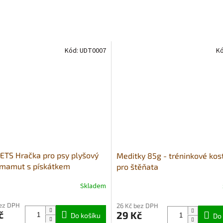
Kód:
UDT0007
K
ETS Hračka pro psy plyšový
Meditky 85g - tréninkové kos
mamut s pískátkem
pro štěňata
11cm
Skladem
né
Průměrné
ní
hodnocení
bez DPH
26 Kč bez DPH
u
produktu
č
29 Kč
Do košíku
je
Do 