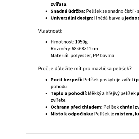
zvířata
.
Snadná údržba:
Pelíšek se snadno čistí - 
Univerzální design:
Hnědá barva a
jedno
Vlastnosti:
Hmotnost: 1050g
Rozměry: 68×68×12cm
Materiál: polyester, PP bavlna
Proč je důležité mít pro mazlíčka pelíšek?
Pocit bezpečí:
Pelíšek poskytuje zvířeti
p
pohodu.
Teplo a pohodlí:
Měkký a hřejivý pelíšek
p
zvířete.
Ochrana před chladem:
Pelíšek
chrání z
Místo k odpočinku:
Pelíšek je
místem, kd
Z