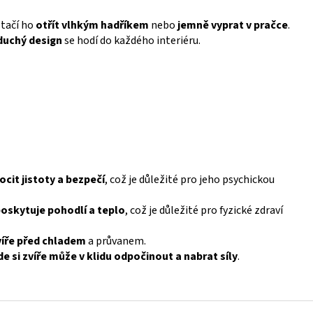
stačí ho
otřít vlhkým hadříkem
nebo
jemně vyprat v pračce
.
duchý design
se hodí do každého interiéru.
ocit jistoty a bezpečí
, což je důležité pro jeho psychickou
oskytuje pohodlí a teplo
, což je důležité pro fyzické zdraví
víře před chladem
a průvanem.
e si zvíře může v klidu odpočinout a nabrat síly
.