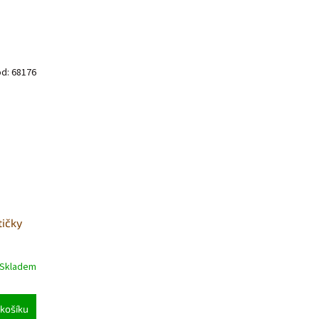
ód:
68176
tičky
Skladem
košíku