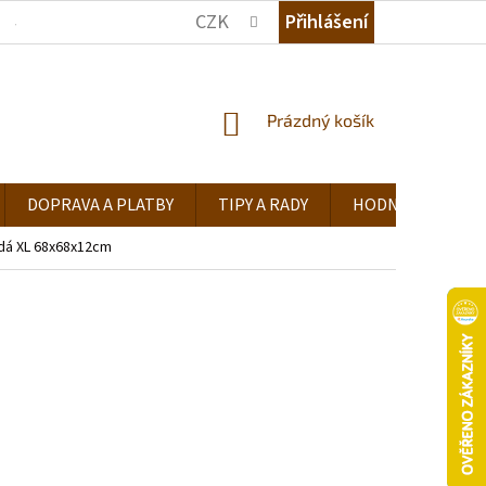
CZK
Přihlášení
JAK NAKUPOVAT
KDE NÁS NAJDETE
TIPY A RADY
NÁKUPNÍ
Prázdný košík
KOŠÍK
DOPRAVA A PLATBY
TIPY A RADY
HODNOCENÍ OB
dá XL 68x68x12cm