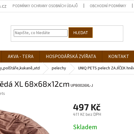
.cz
PODMÍNKY OCHRANY OSOBNÍCH ÚDAJŮ
OBCHODNÍ PODMÍNKY
HLEDAT
AKVA - TERA
HOSPODÁŘSKÁ ZVÍŘATA
KONTAKT
y,polštáře,kukaně,atd
pelechy
UNIQ PETS pelech ZAJÍČEK hně
nědá XL 68x68x12cm
UPB0026XL-J
ets
497 Kč
411 Kč bez DPH
Měrná
Skladem
cena: