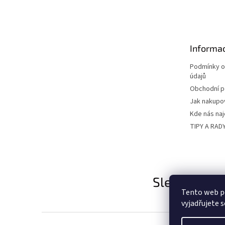
á
p
a
t
Informac
í
Podmínky o
údajů
Obchodní 
Jak nakupo
Kde nás na
TIPY A RAD
Sledujte nás
Tento web p
vyjadřujete s