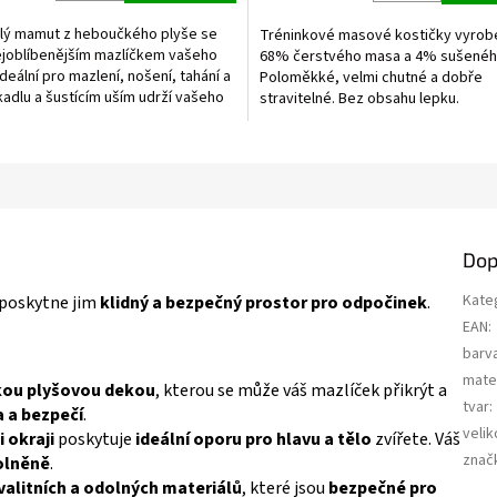
5,0
z
lý mamut z heboučkého plyše se
Tréninkové masové kostičky vyrob
5
ejoblíbenějším mazlíčkem vašeho
68% čerstvého masa a 4% sušenéh
ek.
hvězdiček.
ideální pro mazlení, nošení, tahání a
Poloměkké, velmi chutné a dobře
kadlu a šustícím uším udrží vašeho
stravitelné. Bez obsahu lepku.
ho...
Dop
Kate
a poskytne jim
klidný a bezpečný prostor pro odpočinek
.
EAN
:
barv
mater
ou plyšovou dekou
, kterou se může váš mazlíček přikrýt a
tvar
:
a a bezpečí
.
velik
 okraji
poskytuje
ideální oporu pro hlavu a tělo
zvířete. Váš
znač
olněně
.
valitních a odolných materiálů
, které jsou
bezpečné pro