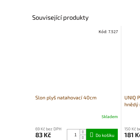
Související produkty
Kód:
7.527
Slon plyš natahovací 40cm
UNIQ P
hnědý 
18x27x
Skladem
Průměr
hodnoce
69 Kč bez DPH
150 Kč 
produkt
83 Kč
181 K
Do košíku
je