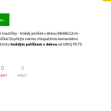
íku
 mazlíčky - Hnědý pelíšek s dekou 68x68x12cm -
líčka! Dopřejte svému chlupatému kamarádovi
 tímto
hnědým pelíškem s dekou
od UNIQ PETS.
LÍDAT
SDÍLET