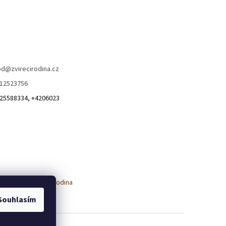
od
@
zvirecirodina.cz
12523756
25588334, +4206023
Souhlasím