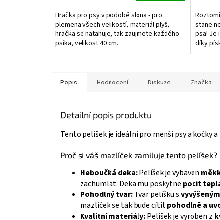
5,0
z
Hračka pro psy v podobě slona - pro
Roztomi
5
plemena všech velikostí, materiál plyš,
stane n
hvězdič
hračka se natahuje, tak zaujmete každého
psa! Je 
psíka, velikost 40 cm.
díky pís
psa dlou
Popis
Hodnocení
Diskuze
Značka
Detailní popis produktu
Tento pelíšek je ideální pro menší psy a kočky 
Proč si váš mazlíček zamiluje tento pelíšek?
Heboučká deka:
Pelíšek je vybaven
měkk
zachumlat. Deka mu poskytne
pocit tepl
Pohodlný tvar:
Tvar pelíšku s
vyvýšenými
mazlíček se tak bude cítit
pohodlně a uv
Kvalitní materiály:
Pelíšek je vyroben z
k