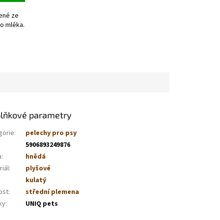
ené ze
o mléka.
lňkové parametry
gorie
:
pelechy pro psy
5906893249876
a
:
hnědá
iál
:
plyšové
kulatý
ost
:
střední plemena
ky
:
UNIQ pets