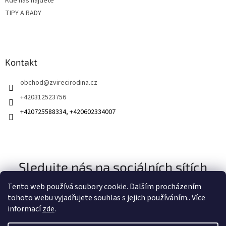
Kde nás najdete
TIPY A RADY
Kontakt
obchod
@
zvirecirodina.cz
+420312523756
+420725588334, +420602334007
Sledujte nás na sociálních sítích
Tento web používá soubory cookie. Dalším procházením
tohoto webu vyjadřujete souhlas s jejich používáním.. Více
informací
zde
.