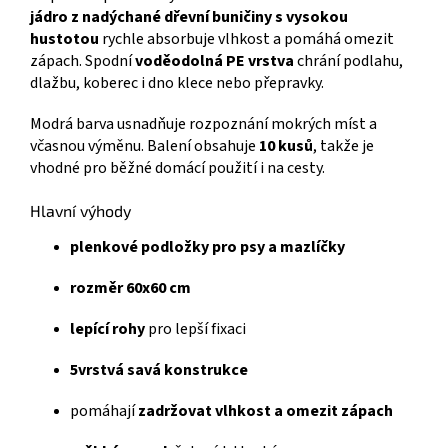
jádro z nadýchané dřevní buničiny s vysokou
hustotou
rychle absorbuje vlhkost a pomáhá omezit
zápach. Spodní
voděodolná PE vrstva
chrání podlahu,
dlažbu, koberec i dno klece nebo přepravky.
Modrá barva usnadňuje rozpoznání mokrých míst a
včasnou výměnu. Balení obsahuje
10 kusů
, takže je
vhodné pro běžné domácí použití i na cesty.
Hlavní výhody
plenkové podložky pro psy a mazlíčky
rozměr 60x60 cm
lepící rohy
pro lepší fixaci
5vrstvá savá konstrukce
pomáhají
zadržovat vlhkost a omezit zápach