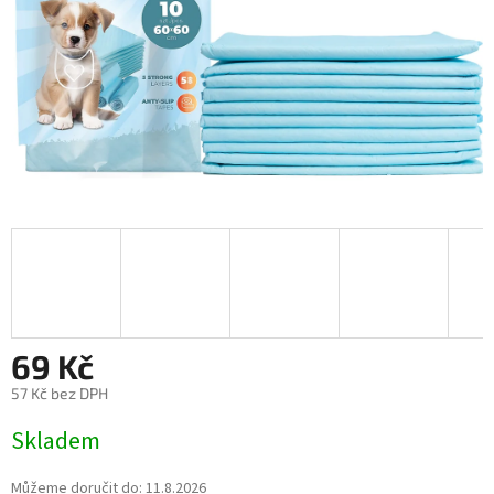
69 Kč
57 Kč bez DPH
Měrná
Skladem
cena:
Můžeme doručit do:
11.8.2026