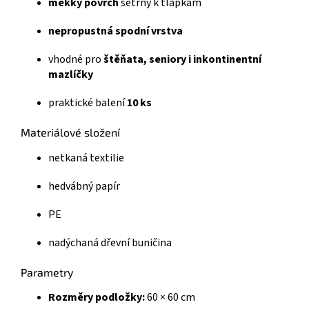
měkký povrch
šetrný k tlapkám
nepropustná spodní vrstva
vhodné pro
štěňata, seniory i inkontinentní
mazlíčky
praktické balení
10 ks
Materiálové složení
netkaná textilie
hedvábný papír
PE
nadýchaná dřevní buničina
Parametry
Rozměry podložky:
60 × 60 cm