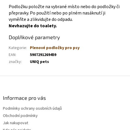
Podložku položte na vybrané místo nebo do podložky či
přepravky. Po použití nebo po plném nasáknutí ji
vyměňte a zlikvidujte do odpadu.
Nevhazujte do toalety.
Doplňkové parametry
Kategorie
:
Plenové podložky pro psy
EAN
:
5907291269459
značky
:
UNIQ pets
Z
á
p
a
Informace pro vás
t
Podmínky ochrany osobních údajů
í
Obchodní podmínky
Jak nakupovat