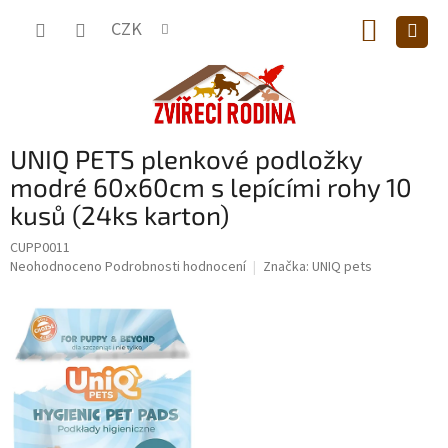
Přejít
NÁKUP
na
CZK
obsah
KOŠÍK
UNIQ PETS plenkové podložky
modré 60x60cm s lepícími rohy 10
kusů (24ks karton)
CUPP0011
Průměrné
Neohodnoceno
Podrobnosti hodnocení
Značka:
UNIQ pets
hodnocení
produktu
je
0,0
z
5
hvězdiček.