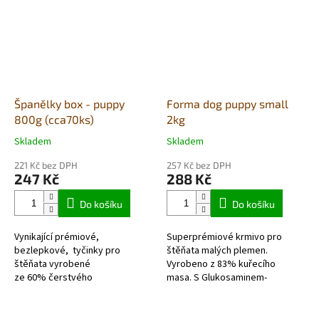
Španělky box - puppy
Forma dog puppy small
800g (cca70ks)
2kg
Skladem
Skladem
Průměrné
Průměrné
hodnocení
hodnocení
221 Kč bez DPH
257 Kč bez DPH
produktu
produktu
247 Kč
288 Kč
je
je
5,0
5,0
Do košíku
Do košíku
z
z
5
5
Vynikající prémiové,
Superprémiové krmivo pro
hvězdiček.
hvězdiček.
bezlepkové, tyčinky pro
štěňata malých plemen.
štěňata vyrobené
Vyrobeno z 83% kuřecího
ze 60% čerstvého
masa. S Glukosaminem-
masa. Ideálním doplňkem s
podporuje činnost chrupavky,
obsahem vitamínů a...
s rybím olejem - zdroj mastných
kyselin Omega 3, pro...