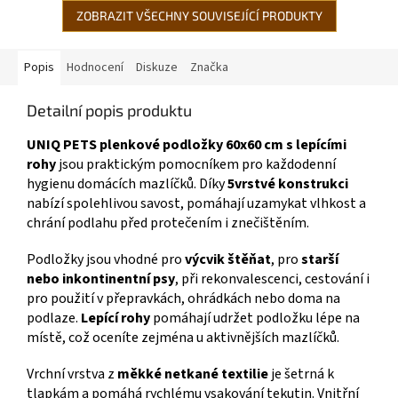
ZOBRAZIT VŠECHNY SOUVISEJÍCÍ PRODUKTY
Popis
Hodnocení
Diskuze
Značka
Detailní popis produktu
UNIQ PETS plenkové podložky 60x60 cm s lepícími
rohy
jsou praktickým pomocníkem pro každodenní
hygienu domácích mazlíčků. Díky
5vrstvé konstrukci
nabízí spolehlivou savost, pomáhají uzamykat vlhkost a
chrání podlahu před protečením i znečištěním.
Podložky jsou vhodné pro
výcvik štěňat
, pro
starší
nebo inkontinentní psy
, při rekonvalescenci, cestování i
pro použití v přepravkách, ohrádkách nebo doma na
podlaze.
Lepící rohy
pomáhají udržet podložku lépe na
místě, což oceníte zejména u aktivnějších mazlíčků.
Vrchní vrstva z
měkké netkané textilie
je šetrná k
tlapkám a pomáhá rychlému vsakování tekutin. Vnitřní